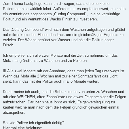
i
Zum Thema Lackpflege kann ich dir sagen, das sich eine kleine
t
Poliermaschine wirklich lohnt. Außerdem ist es empfehlenswert, einmal in
r
a
ein vernünftiges sogenanntes „Cutting Compound“ , in eine vernünftige
g
Politur und ein vernünftiges Wachs Finish zu investieren.
Das „Cutting Compound“ wird nach dem Waschen aufgetragen und glättet
auf mikroskopischer Ebene den Lack um ein gleichmäßiges Ergebnis zu
erzielen. Der Wachs schützt vor Wasser und hält die Politur länger
Frisch.
Ich empfehle, sich alle zwei Monate mal die Zeit zu nehmen, um das
Mofa mal gründlichst zu Waschen und zu Polieren.
!!! Alle zwei Monate mit der Annahme, dass man jeden Tag unterwegs ist.
Wenn das Mofa alle 2 Wochen mal zur einer Sonntagsfahrt das Licht
sieht, kann das mit der Politur auch mal 6 Monate warten.
Damit meine ich auch, mal die Schutzbleche von unten zu Waschen und
mit eine WEICHEN, alten Zahnbürste und etwas Felgenreiniger die Felgen
aufzufrischen. Darüber hinaus lohnt es sich, Felgenversiegulung zu
kaufen welche man nach dem die Felgen gründlich gewaschen einmal
abzusprühen.
So, wie Poliere ich eigentlich richtig?
Hier mal eine Anleitung: