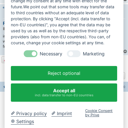
change my consent at any time with effect for the
future.We point out that some tools may transfer data
carinona
to third countries without an adequate level of data
protection. By clicking "Accept (incl. data transfer to
Re: Hercules H1 Lackpflege
non-EU countries)", you agree that the data may be
B
18.07.2024 20:59
used by us as well as by the respective third-party
e
i
in die autoselbstwasch fahren
providers (also from non-EU countries). You can, of
t
waschen wachsen glanztrockenen
course, change your cookie settings at any time.
r
a
frühjahr und herbst
g
Necessary
Marketing
Antworten
3 Beiträge • Seite
1
von
1
Reject optional
Gehe zu
Foren-Übersicht
Alle Foren-Cookies löschen
Alle Zeiten sind
UTC+02:00
Accept all
incl. data transfer to non-EU countries
Impressum
Cookie Consent
Privacy policy
Imprint
Datenschutzerklärung
by Prive
Settings
Cookie-Einstellungen ändern