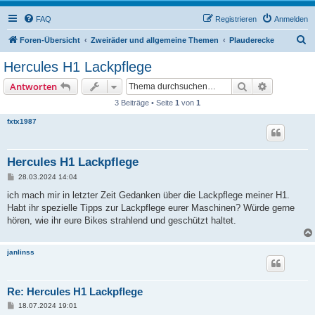
FAQ
Registrieren
Anmelden
S
Foren-Übersicht
Zweiräder und allgemeine Themen
Plauderecke
u
Hercules H1 Lackpflege
c
Suche
Erweiterte
Antworten
h
3 Beiträge • Seite
1
von
1
e
fxtx1987
Hercules H1 Lackpflege
B
28.03.2024 14:04
e
i
ich mach mir in letzter Zeit Gedanken über die Lackpflege meiner H1.
t
Habt ihr spezielle Tipps zur Lackpflege eurer Maschinen? Würde gerne
r
a
hören, wie ihr eure Bikes strahlend und geschützt haltet.
g
janlinss
Re: Hercules H1 Lackpflege
B
18.07.2024 19:01
e