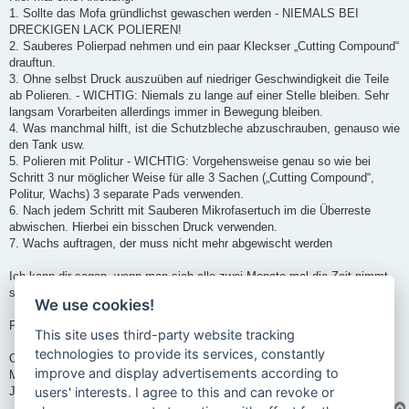
1. Sollte das Mofa gründlichst gewaschen werden - NIEMALS BEI
DRECKIGEN LACK POLIEREN!
2. Sauberes Polierpad nehmen und ein paar Kleckser „Cutting Compound“
drauftun.
3. Ohne selbst Druck auszuüben auf niedriger Geschwindigkeit die Teile
ab Polieren. - WICHTIG: Niemals zu lange auf einer Stelle bleiben. Sehr
langsam Vorarbeiten allerdings immer in Bewegung bleiben.
4. Was manchmal hilft, ist die Schutzbleche abzuschrauben, genauso wie
den Tank usw.
5. Polieren mit Politur - WICHTIG: Vorgehensweise genau so wie bei
Schritt 3 nur möglicher Weise für alle 3 Sachen („Cutting Compound“,
Politur, Wachs) 3 separate Pads verwenden.
6. Nach jedem Schritt mit Sauberen Mikrofasertuch im die Überreste
abwischen. Hierbei ein bisschen Druck verwenden.
7. Wachs auftragen, der muss nicht mehr abgewischt werden
Ich kann dir sagen, wenn man sich alle zwei Monate mal die Zeit nimmt,
sieht das Mofa immer aus wie frisch aus der Fabrik!
We use cookies!
PROFI TIPP: Man kann statt Wachs auch Vaseline verwenden.
This site uses third-party website tracking
technologies to provide its services, constantly
Ok hoffe das hilft.
improve and display advertisements according to
MfG,
Jan
users' interests. I agree to this and can revoke or