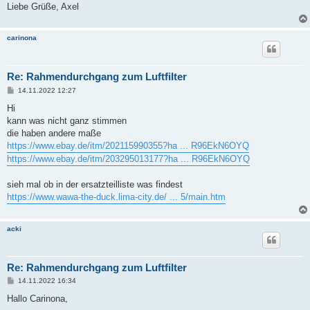
Liebe Grüße, Axel
carinona
Re: Rahmendurchgang zum Luftfilter
B
14.11.2022 12:27
e
i
Hi
t
kann was nicht ganz stimmen
r
a
die haben andere maße
g
https://www.ebay.de/itm/202115990355?ha ... R96EkN6OYQ
https://www.ebay.de/itm/203295013177?ha ... R96EkN6OYQ
sieh mal ob in der ersatzteilliste was findest
https://www.wawa-the-duck.lima-city.de/ ... 5/main.htm
acki
Re: Rahmendurchgang zum Luftfilter
B
14.11.2022 16:34
e
i
Hallo Carinona,
t