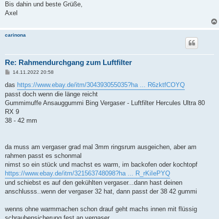
Bis dahin und beste Grüße,
Axel
carinona
Re: Rahmendurchgang zum Luftfilter
B
14.11.2022 20:58
e
i
das
https://www.ebay.de/itm/304393055035?ha ... R6zktfCOYQ
t
passt doch wenn die länge reicht
r
a
Gummimuffe Ansauggummi Bing Vergaser - Luftfilter Hercules Ultra 80
g
RX 9
38 - 42 mm
da muss am vergaser grad mal 3mm ringsrum ausgeichen, aber am
rahmen passt es schonmal
nimst so ein stück und machst es warm, im backofen oder kochtopf
https://www.ebay.de/itm/321563748098?ha ... R_rKiIePYQ
und schiebst es auf den gekühlten vergaser...dann hast deinen
anschlusss..wenn der vergaser 32 hat, dann passt der 38 42 gummi
wenns ohne warmmachen schon drauf geht machs innen mit flüssig
schraubensicherung fest an vergaser