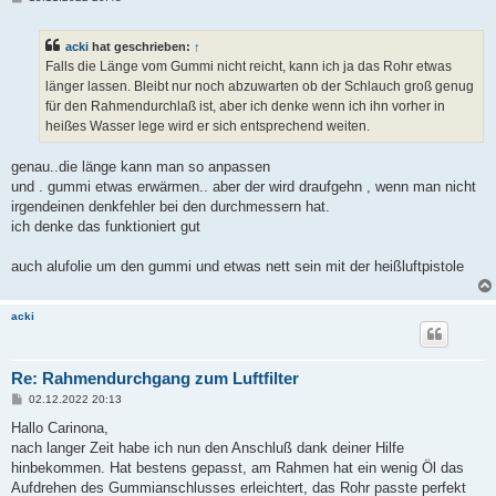
e
i
t
acki
hat geschrieben:
↑
r
a
Falls die Länge vom Gummi nicht reicht, kann ich ja das Rohr etwas
g
länger lassen. Bleibt nur noch abzuwarten ob der Schlauch groß genug
für den Rahmendurchlaß ist, aber ich denke wenn ich ihn vorher in
heißes Wasser lege wird er sich entsprechend weiten.
genau..die länge kann man so anpassen
und . gummi etwas erwärmen.. aber der wird draufgehn , wenn man nicht
irgendeinen denkfehler bei den durchmessern hat.
ich denke das funktioniert gut
auch alufolie um den gummi und etwas nett sein mit der heißluftpistole
acki
Re: Rahmendurchgang zum Luftfilter
B
02.12.2022 20:13
e
i
Hallo Carinona,
t
nach langer Zeit habe ich nun den Anschluß dank deiner Hilfe
r
a
hinbekommen. Hat bestens gepasst, am Rahmen hat ein wenig Öl das
g
Aufdrehen des Gummianschlusses erleichtert, das Rohr passte perfekt