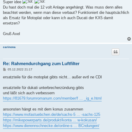
i
Super idee
t
Du hast doch mal die 12 volt Anlage angehängt. Was muss denn alles
r
a
beachtet werden, wenn man diese verbaut? Funktioniert die hauptsächlich
g
als Ersatz für Motoplat oder kann ich auch Ducati der KX5 damit
ersetzen?
Gruß Axel
carinona
Re: Rahmendurchgang zum Luftfilter
B
05.12.2022 21:17
e
i
ersatzteile für die motoplat gibts nicht... außer evtl ne CDI
t
r
a
ersatzteile für dukati unterbrecherzündung gibts
g
und läßt sich auch verbessern
https://81679.forumromanum.com/member/f ... _ig_e.html
ansonsten hängt es mit dem konus zusammen
https://www.mofastuebchen.de/de/sachs-5 ... -sachs-125
https://mikepowerparts.de/produkt/konta ... w-kokusan/
https://www.dierennschnecke.de/online-s ... BCndungen/