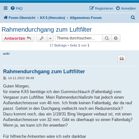
FAQ
Registrieren
Anmelden
S
Foren-Übersicht
KX 5 (Hercules)
Allgemeines Forum
u
Rahmendurchgang zum Luftfilter
c
Suche
Erweiterte
Antworten
h
17 Beiträge • Seite
1
von
1
e
acki
Rahmendurchgang zum Luftfilter
B
14.11.2022 08:49
e
i
Guten Morgen,
t
für meine KX5 benötige ich den Gummischlauch (Faltenbalg) vom
r
a
Vergaser zum Luftfilter. Mein Rahmendurchlaßrohr hat jedoch einen
g
Außendurchmesser von 46 mm. Ich finde keinen Faltenbalg, der da rauf
passt. Gehört in den Durchgang vielleicht noch ein Reduzierstück?
Dazu kommt noch, das ein 1/19/31 Bing Vergaser verbaut ist, mit einen
Außendurchmesser von 32 mm. Gibt es überhaupt so einen Faltenbalg?
Wenn ja, wo kann ich ihn erwerben?
Für hilfreiche Antworten wäre ich sehr dankbar