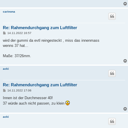
carinona
Re: Rahmendurchgang zum Luftfilter
B
14.11.2022 16:57
e
i
wird der gummi da evtl reingesteckt , miss das innenmass
t
wenns 37 hat...
r
a
g
Maße: 37/26mm.
acki
Re: Rahmendurchgang zum Luftfilter
B
14.11.2022 17:06
e
i
Innen ist der Durchmesser 40!
t
37 würde auch nicht passen, zu klein
r
a
g
acki