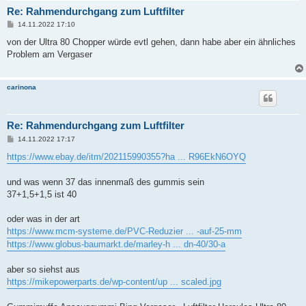
Re: Rahmendurchgang zum Luftfilter
B
14.11.2022 17:10
e
i
von der Ultra 80 Chopper würde evtl gehen, dann habe aber ein ähnliches
t
Problem am Vergaser
r
a
g
carinona
Re: Rahmendurchgang zum Luftfilter
B
14.11.2022 17:17
e
i
https://www.ebay.de/itm/202115990355?ha ... R96EkN6OYQ
t
r
a
und was wenn 37 das innenmaß des gummis sein
g
37+1,5+1,5 ist 40
oder was in der art
https://www.mcm-systeme.de/PVC-Reduzier ... -auf-25-mm
https://www.globus-baumarkt.de/marley-h ... dn-40/30-a
aber so siehst aus
https://mikepowerparts.de/wp-content/up ... scaled.jpg