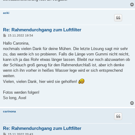
acki
Re: Rahmendurchgang zum Luftfilter
B
15.11.2022 19:54
e
i
Hallo Caronina,
t
nochmals vielen Dank für deine Mühen. Die letzte Lösung sagt mir sehr
r
a
zu, das werde ich so probieren. Falls die Länge vom Gummi nicht reicht,
g
kann ich ja das Rohr etwas länger lassen. Bleibt nur noch abzuwarten ob
der Schlauch groß genug für den Rahmendurchlaß ist, aber ich denke
wenn ich ihn vorher in heißes Wasser lege wird er sich entsprechend
weiten.
Vielen, vielen Dank, hier wird sie geholfen!
Fotos werden folgen!
So long, Axel
carinona
Re: Rahmendurchgang zum Luftfilter
B
15.11.2022 20:43