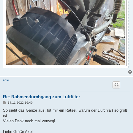
acki
Re: Rahmendurchgang zum Luftfilter
B
14.11.2022 16:40
e
i
So sieht das Ganze aus. Ist mir ein Rätsel, warum der Durchlaß so groß
t
ist.
r
a
Vielen Dank noch mal vorweg!
g
Liebe Grüße Axel