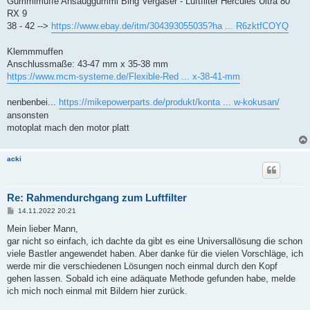
Gummimuffe Ansauggummi Bing Vergaser - Luftfilter Hercules Ultra 80
RX 9
38 - 42 -->
https://www.ebay.de/itm/304393055035?ha ... R6zktfCOYQ
Klemmmuffen
Anschlussmaße: 43-47 mm x 35-38 mm
https://www.mcm-systeme.de/Flexible-Red ... x-38-41-mm
nenbenbei...
https://mikepowerparts.de/produkt/konta ... w-kokusan/
ansonsten
motoplat mach den motor platt
acki
Re: Rahmendurchgang zum Luftfilter
B
14.11.2022 20:21
e
i
Mein lieber Mann,
t
gar nicht so einfach, ich dachte da gibt es eine Universallösung die schon
r
a
viele Bastler angewendet haben. Aber danke für die vielen Vorschläge, ich
g
werde mir die verschiedenen Lösungen noch einmal durch den Kopf
gehen lassen. Sobald ich eine adäquate Methode gefunden habe, melde
ich mich noch einmal mit Bildern hier zurück.