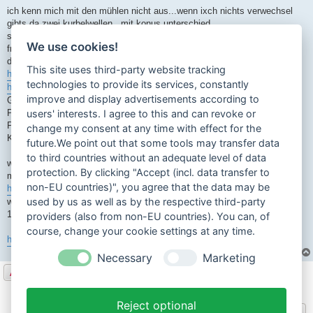
ich kenn mich mit den mühlen nicht aus...wenn ixch nichts verwechsel
gibts da zwei kurbelwellen . mit konus unterschied
scheinbar haben die ab den 8o ziger jahren den großen konus... und
We use cookies!
früher halt kleiner
das zb kokusan großer konus
This site uses third-party website tracking
https://jm-fahrzeugtechnik.de/KOKUSAN-Z ... sser-Konus
technologies to provide its services, constantly
https://www.jmpbteile.de/zundung-evo2-k ... -volt.html
improve and display advertisements according to
Grundplattendurchmesser: 90 mm
Polraddurchmesser: 103 mm
users' interests. I agree to this and can revoke or
Polraddrehrichtung: links
change my consent at any time with effect for the
Konus ca. 17/14 (großer Konus)
future.We point out that some tools may transfer data
to third countries without an adequate level of data
wenn konus passt und polrad... dann geht normal auch der rest zu
protection. By clicking "Accept (incl. data transfer to
machen
non-EU countries)", you agree that the data may be
https://www.dierennschnecke.de/hilfe/ei ... n-kokusan/
used by us as well as by the respective third-party
wenn man weis welche kokusan passt bekommt man die auch um die
150euro
providers (also from non-EU countries). You can, of
course, change your cookie settings at any time.
https://www.mofapower.de/threads/288292 ... t-ihr-drin
Necessary
Marketing
Antworten
17 Beiträge • Seite
1
von
1
Reject optional
Gehe zu