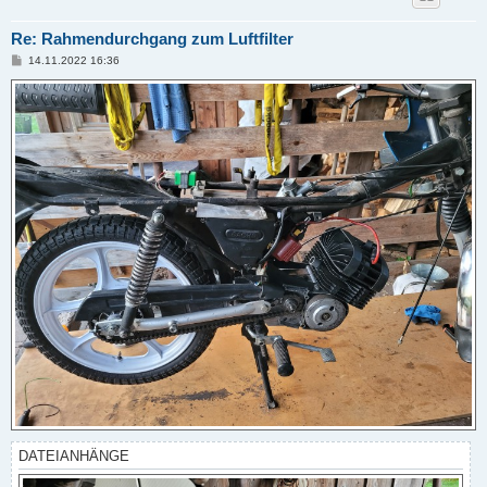
Re: Rahmendurchgang zum Luftfilter
B
14.11.2022 16:36
e
i
t
r
a
g
DATEIANHÄNGE