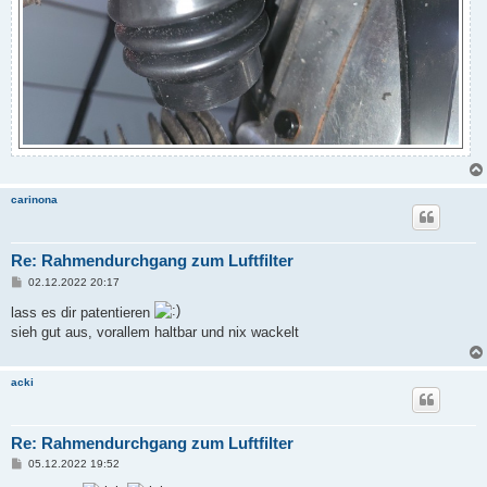
carinona
Re: Rahmendurchgang zum Luftfilter
B
02.12.2022 20:17
e
i
lass es dir patentieren
t
sieh gut aus, vorallem haltbar und nix wackelt
r
a
g
acki
Re: Rahmendurchgang zum Luftfilter
B
05.12.2022 19:52
e