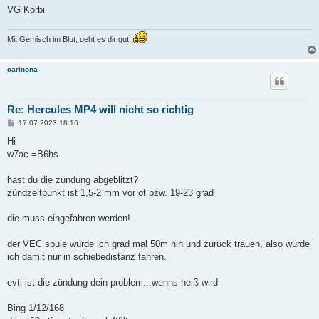
VG Korbi
Mit Gemisch im Blut, geht es dir gut.
carinona
Re: Hercules MP4 will nicht so richtig
B
17.07.2023 18:16
e
i
Hi
t
w7ac =B6hs
r
a
g
hast du die zündung abgeblitzt?
zündzeitpunkt ist 1,5-2 mm vor ot bzw. 19-23 grad
die muss eingefahren werden!
der VEC spule würde ich grad mal 50m hin und zurück trauen, also würde
ich damit nur in schiebedistanz fahren.
evtl ist die zündung dein problem...wenns heiß wird
Bing 1/12/168