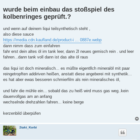
wurde beim einbau das stoßspiel des
kolbenringes geprüft.?
und wenn auf deinem liqui teilsynthetisch steht ,
also diese sauce
https://media.cdn.kaufland.de/product-i ... 0887e.webp
dann nimm dass zum einfahren
fahr erst dein altes öl im tank leer, dann 2l neues gemisch rein . und leer
fahren...dann tank voll dann ist das alte öl raus
das liqui ist doch mineralisch... es müßte eigentllch mineralöl mit paar
reingetropften addiriven heißen, anstatt diese angeberei mit synthetik...
es hat aber ewas besseren schmierfilm als rein mineralisches öl,
und fahr die mühle ein... sobald das zu heiß wird muss gas weg..kein
dauervollgas am an anfang
wechselnde drehzahlen fahren... keine berge
kerzenbild überpüfen
2takt_Korbi