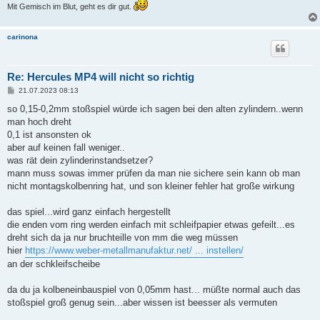
Mit Gemisch im Blut, geht es dir gut.
carinona
Re: Hercules MP4 will nicht so richtig
B
21.07.2023 08:13
e
i
so 0,15-0,2mm stoßspiel würde ich sagen bei den alten zylindern..wenn
t
man hoch dreht
r
a
0,1 ist ansonsten ok
g
aber auf keinen fall weniger..
was rät dein zylinderinstandsetzer?
mann muss sowas immer prüfen da man nie sichere sein kann ob man
nicht montagskolbenring hat, und son kleiner fehler hat große wirkung
das spiel...wird ganz einfach hergestellt
die enden vom ring werden einfach mit schleifpapier etwas gefeilt...es
dreht sich da ja nur bruchteille von mm die weg müssen
hier
https://www.weber-metallmanufaktur.net/ ... instellen/
an der schkleifscheibe
da du ja kolbeneinbauspiel von 0,05mm hast... müßte normal auch das
stoßspiel groß genug sein...aber wissen ist beesser als vermuten