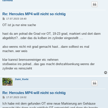
carinona
Re: Hercules MP4 will nicht so richtig
B
17.07.2023 18:40
e
i
OT ist ja nur eine sache
t
r
a
hast du am polrad die Grad vor OT, 19-23 grad, markiert und dort dann
g
abgeblitzt?...oder das du kolben im zylinder eingestellt ....
also wenns nicht mit grad gemacht hast...dann solltest es mal
machen..wer weis
klar kannst bremsenreiniger etc nehmen
stoßweise ins polrad...das gas macht drehzahlsenkung wenns der
zylinder es reinszieht
2takt_Korbi
Re: Hercules MP4 will nicht so richtig
B
17.07.2023 19:02
e
i
Ich habe mit dem gefunden OT eine neue Markierung am Gehäuse
t
gemacht (die dann auch wirkllich OT entspricht) und dann die bereits