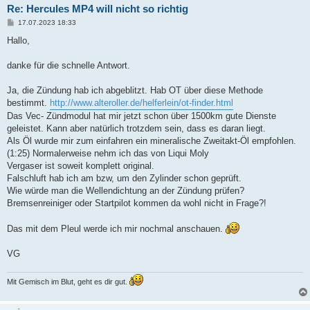
Re: Hercules MP4 will nicht so richtig
B
17.07.2023 18:33
e
i
Hallo,
t
r
a
danke für die schnelle Antwort.
g
Ja, die Zündung hab ich abgeblitzt. Hab OT über diese Methode
bestimmt.
http://www.alteroller.de/helferlein/ot-finder.html
Das Vec- Zündmodul hat mir jetzt schon über 1500km gute Dienste
geleistet. Kann aber natürlich trotzdem sein, dass es daran liegt.
Als Öl wurde mir zum einfahren ein mineralische Zweitakt-Öl empfohlen.
(1:25) Normalerweise nehm ich das von Liqui Moly
Vergaser ist soweit komplett original.
Falschluft hab ich am bzw, um den Zylinder schon geprüft.
Wie würde man die Wellendichtung an der Zündung prüfen?
Bremsenreiniger oder Startpilot kommen da wohl nicht in Frage?!
Das mit dem Pleul werde ich mir nochmal anschauen.
VG
Mit Gemisch im Blut, geht es dir gut.