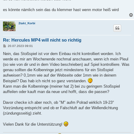
es könnte nämlich sein das du klemmer hast wenn motor heiß wird
2takt_Korbi
Re: Hercules MP4 will nicht so richtig
B
20.07.2023 09:01
e
i
Nein, das Stoßspiel ist vor dem Einbau nicht kontrolliert worden. Ich
t
werde es mir am Wochenende nochmal anschauen, wenn ich mein Pleul
r
a
(so wie von dir und in dem Video beschrieben) auf Spiel kontrolliere. Was
g
genau sollten die Kolbenringe jetzt mindestens für ein Stoßspiel
aufweisen? 0,1mm wie auf der Webseite oder 1mm wie in deinem
Beispiel? Das hab ich nicht so ganz verstanden.
Kann man die Kolbenringe (meiner hat 2) bei zu geringem Stoßspiel
auffeilen oder kauft man da neue und hofft, dass die passen?
Davor checke ich aber noch, ob "M" aufm Polrad wirklich 19-23°
Vorzündung entspricht und ob er Falschluft auf der Wellendichtung
(zündungsseitig) zieht.
Vielen Dank für die Unterstützung!