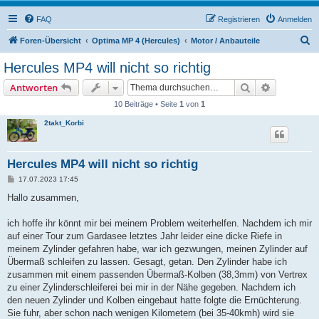
FAQ
Registrieren
Anmelden
S
Foren-Übersicht
Optima MP 4 (Hercules)
Motor / Anbauteile
u
Hercules MP4 will nicht so richtig
c
Suche
Erweiterte
Antworten
h
10 Beiträge • Seite
1
von
1
e
2takt_Korbi
Hercules MP4 will nicht so richtig
B
17.07.2023 17:45
e
i
Hallo zusammen,
t
r
a
ich hoffe ihr könnt mir bei meinem Problem weiterhelfen. Nachdem ich mir
g
auf einer Tour zum Gardasee letztes Jahr leider eine dicke Riefe in
meinem Zylinder gefahren habe, war ich gezwungen, meinen Zylinder auf
Übermaß schleifen zu lassen. Gesagt, getan. Den Zylinder habe ich
zusammen mit einem passenden Übermaß-Kolben (38,3mm) von Vertrex
zu einer Zylinderschleiferei bei mir in der Nähe gegeben. Nachdem ich
den neuen Zylinder und Kolben eingebaut hatte folgte die Ernüchterung.
Sie fuhr, aber schon nach wenigen Kilometern (bei 35-40kmh) wird sie