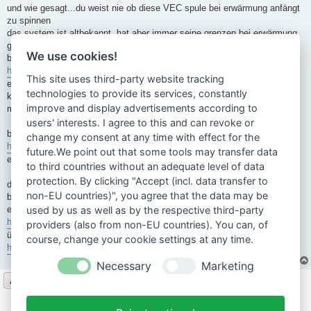
und wie gesagt...du weist nie ob diese VEC spule bei erwärmung anfängt
zu spinnen
das system ist altbekannt, hat aber immer seine grenzen bei erwärmung
gehabt
We use cookies!
bei ihm läuft es ja sceinbar
https://www.youtube.com/watch?v=dnzoTwW ... nkelKramer
This site uses third-party website tracking
eigentlich kommt die entwicklung dieser zündschips von dern
technologies to provide its services, constantly
kettensägen...da funktionieren die auch...aber die haben nur 2 pol
improve and display advertisements according to
magnet. damit scheinen die nicht zu überhitzen
users' interests. I agree to this and can revoke or
bei ihm läuft es ja scheinbar ok
change my consent at any time with effect for the
https://www.youtube.com/watch?v=dnzoTwW ... nkelKramer
future.We point out that some tools may transfer data
es gibt bei puch aber auch polradeckel mit belüftung
to third countries without an adequate level of data
protection. By clicking "Accept (incl. data transfer to
die VEC spule gibts auch schon länger...ich kann da aber auch keine
non-EU countries)", you agree that the data may be
begeisterungsstürme in google finden...
es gibt für das geld schon bessere zündungen
used by us as well as by the respective third-party
https://www.ebay.de/itm/283373763989
....da wäre bessere cdi noch ne
providers (also from non-EU countries). You can, of
überlegung wert
course, change your cookie settings at any time.
https://www.mofastuebchen.de/de/1a-hq-c ... =gshopping
Necessary
Marketing
Antworten
10 Beiträge • Seite
1
von
1