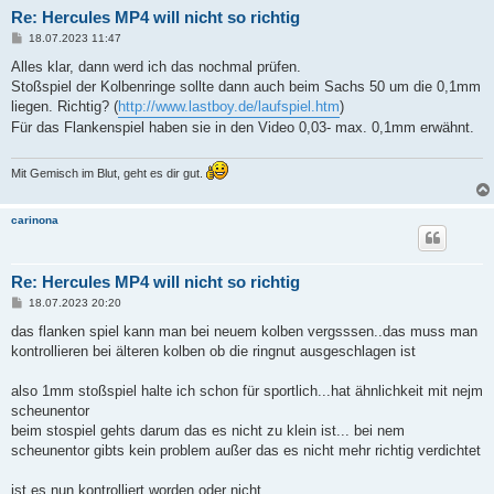
Re: Hercules MP4 will nicht so richtig
B
18.07.2023 11:47
e
i
Alles klar, dann werd ich das nochmal prüfen.
t
Stoßspiel der Kolbenringe sollte dann auch beim Sachs 50 um die 0,1mm
r
a
liegen. Richtig? (
http://www.lastboy.de/laufspiel.htm
)
g
Für das Flankenspiel haben sie in den Video 0,03- max. 0,1mm erwähnt.
Mit Gemisch im Blut, geht es dir gut.
carinona
Re: Hercules MP4 will nicht so richtig
B
18.07.2023 20:20
e
i
das flanken spiel kann man bei neuem kolben vergsssen..das muss man
t
kontrollieren bei älteren kolben ob die ringnut ausgeschlagen ist
r
a
g
also 1mm stoßspiel halte ich schon für sportlich...hat ähnlichkeit mit nejm
scheunentor
beim stospiel gehts darum das es nicht zu klein ist... bei nem
scheunentor gibts kein problem außer das es nicht mehr richtig verdichtet
ist es nun kontrolliert worden oder nicht