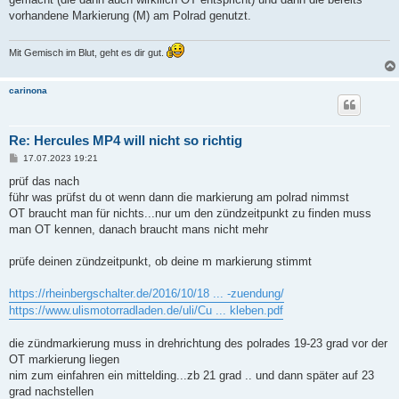
r
a
vorhandene Markierung (M) am Polrad genutzt.
g
Mit Gemisch im Blut, geht es dir gut.
carinona
Re: Hercules MP4 will nicht so richtig
B
17.07.2023 19:21
e
i
prüf das nach
t
führ was prüfst du ot wenn dann die markierung am polrad nimmst
r
a
OT braucht man für nichts...nur um den zündzeitpunkt zu finden muss
g
man OT kennen, danach braucht mans nicht mehr
prüfe deinen zündzeitpunkt, ob deine m markierung stimmt
https://rheinbergschalter.de/2016/10/18 ... -zuendung/
https://www.ulismotorradladen.de/uli/Cu ... kleben.pdf
die zündmarkierung muss in drehrichtung des polrades 19-23 grad vor der
OT markierung liegen
nim zum einfahren ein mittelding...zb 21 grad .. und dann später auf 23
grad nachstellen