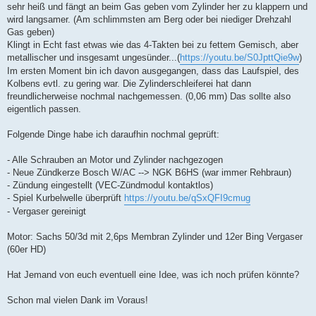
sehr heiß und fängt an beim Gas geben vom Zylinder her zu klappern und
wird langsamer. (Am schlimmsten am Berg oder bei niediger Drehzahl
Gas geben)
Klingt in Echt fast etwas wie das 4-Takten bei zu fettem Gemisch, aber
metallischer und insgesamt ungesünder...(
https://youtu.be/S0JpttQie9w
)
Im ersten Moment bin ich davon ausgegangen, dass das Laufspiel, des
Kolbens evtl. zu gering war. Die Zylinderschleiferei hat dann
freundlicherweise nochmal nachgemessen. (0,06 mm) Das sollte also
eigentlich passen.
Folgende Dinge habe ich daraufhin nochmal geprüft:
- Alle Schrauben an Motor und Zylinder nachgezogen
- Neue Zündkerze Bosch W/AC --> NGK B6HS (war immer Rehbraun)
- Zündung eingestellt (VEC-Zündmodul kontaktlos)
- Spiel Kurbelwelle überprüft
https://youtu.be/qSxQFI9cmug
- Vergaser gereinigt
Motor: Sachs 50/3d mit 2,6ps Membran Zylinder und 12er Bing Vergaser
(60er HD)
Hat Jemand von euch eventuell eine Idee, was ich noch prüfen könnte?
Schon mal vielen Dank im Voraus!