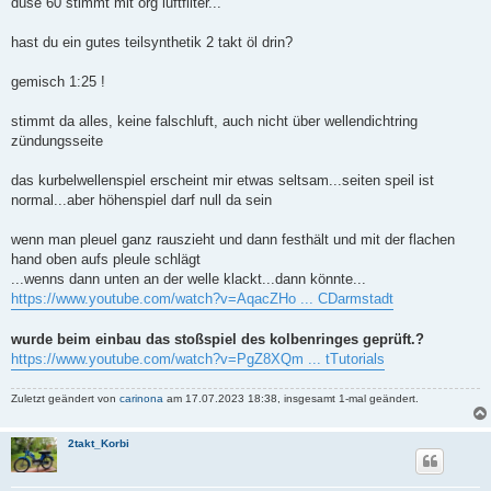
düse 60 stimmt mit org luftfilter...
hast du ein gutes teilsynthetik 2 takt öl drin?
gemisch 1:25 !
stimmt da alles, keine falschluft, auch nicht über wellendichtring
zündungsseite
das kurbelwellenspiel erscheint mir etwas seltsam...seiten speil ist
normal...aber höhenspiel darf null da sein
wenn man pleuel ganz rauszieht und dann festhält und mit der flachen
hand oben aufs pleule schlägt
...wenns dann unten an der welle klackt...dann könnte...
https://www.youtube.com/watch?v=AqacZHo ... CDarmstadt
wurde beim einbau das stoßspiel des kolbenringes geprüft.?
https://www.youtube.com/watch?v=PgZ8XQm ... tTutorials
Zuletzt geändert von
carinona
am 17.07.2023 18:38, insgesamt 1-mal geändert.
2takt_Korbi