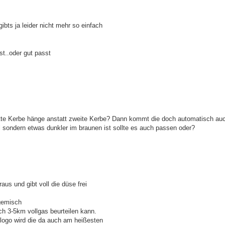
ibts ja leider nicht mehr so einfach
st..oder gut passt
ritte Kerbe hänge anstatt zweite Kerbe? Dann kommt die doch automatisch au
l sondern etwas dunkler im braunen ist sollte es auch passen oder?
us und gibt voll die düse frei
ggemisch
ch 3-5km vollgas beurteilen kann.
n logo wird die da auch am heißesten