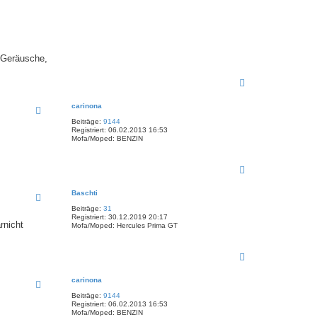
r Geräusche,
N
a
c
carinona
h
Beiträge:
9144
o
Registriert:
06.02.2013 16:53
b
Mofa/Moped:
BENZIN
e
n
N
a
c
Baschti
h
Beiträge:
31
o
Registriert:
30.12.2019 20:17
b
rnicht
Mofa/Moped:
Hercules Prima GT
e
n
N
a
c
carinona
h
Beiträge:
9144
o
Registriert:
06.02.2013 16:53
b
Mofa/Moped:
BENZIN
e