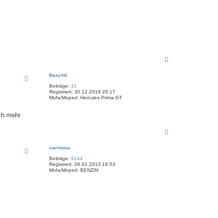
N
a
c
Baschti
h
Beiträge:
31
o
Registriert:
30.12.2019 20:17
b
Mofa/Moped:
Hercules Prima GT
e
n
ch mehr
N
a
c
carinona
h
Beiträge:
9144
o
Registriert:
06.02.2013 16:53
b
Mofa/Moped:
BENZIN
e
n