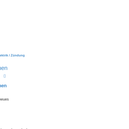
ektrik / Zündung
hen
Suche
Erweiterte Suche
hen
 neues