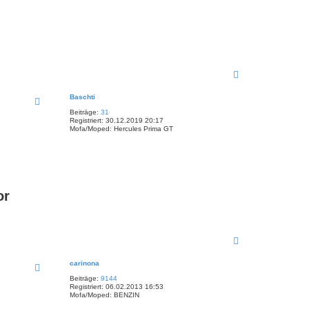
N
a
c
Baschti
h
Beiträge:
31
o
Registriert:
30.12.2019 20:17
b
Mofa/Moped:
Hercules Prima GT
e
n
or
N
a
c
carinona
h
Beiträge:
9144
o
Registriert:
06.02.2013 16:53
b
Mofa/Moped:
BENZIN
e
n