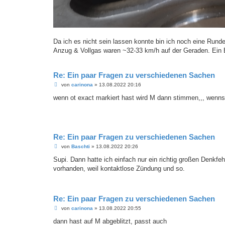
Da ich es nicht sein lassen konnte bin ich noch eine Rund
Anzug & Vollgas waren ~32-33 km/h auf der Geraden. Ein Bi
Re: Ein paar Fragen zu verschiedenen Sachen
B
von
carinona
»
13.08.2022 20:16
e
i
wenn ot exact markiert hast wird M dann stimmen,,, wenns da
t
r
a
g
Re: Ein paar Fragen zu verschiedenen Sachen
B
von
Baschti
»
13.08.2022 20:26
e
i
Supi. Dann hatte ich einfach nur ein richtig großen Denkfeh
t
vorhanden, weil kontaktlose Zündung und so.
r
a
g
Re: Ein paar Fragen zu verschiedenen Sachen
B
von
carinona
»
13.08.2022 20:55
e
i
dann hast auf M abgeblitzt, passt auch