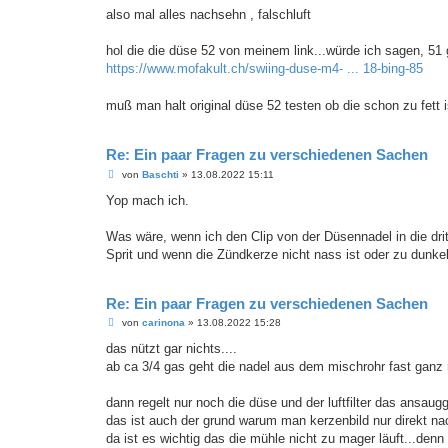
a
also mal alles nachsehn , falschluft
g
hol die die düse 52 von meinem link...würde ich sagen, 51 g
https://www.mofakult.ch/swiing-duse-m4- ... 18-bing-85
muß man halt original düse 52 testen ob die schon zu fett i
Re: Ein paar Fragen zu verschiedenen Sachen
B
von
Baschti
»
13.08.2022 15:11
e
i
Yop mach ich.
t
r
a
Was wäre, wenn ich den Clip von der Düsennadel in die d
g
Sprit und wenn die Zündkerze nicht nass ist oder zu dunke
Re: Ein paar Fragen zu verschiedenen Sachen
B
von
carinona
»
13.08.2022 15:28
e
i
das nützt gar nichts....
t
ab ca 3/4 gas geht die nadel aus dem mischrohr fast ganz ra
r
a
g
dann regelt nur noch die düse und der luftfilter das ansau
das ist auch der grund warum man kerzenbild nur direkt na
da ist es wichtig das die mühle nicht zu mager läuft...den