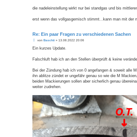
die nadeleinstellung wirkt nur bei standgas und bis mittle
erst wenn das vollgasgemisch stimmt...kann man mit der 
Re: Ein paar Fragen zu verschiedenen Sachen
B
von
Baschti
»
13.08.2022 20:06
e
i
Ein kurzes Update.
t
r
a
Falschluft hab ich an den Stellen überprüft & keine veränd
g
Bei der Zündung hab ich von 0 angefangen & soweit alle 
ihn ablitze zündet er ungefähr genau so wie die M Mackie
beiden Mackierungen sollen aber sicherlich genau übereina
weiter zudrehen.