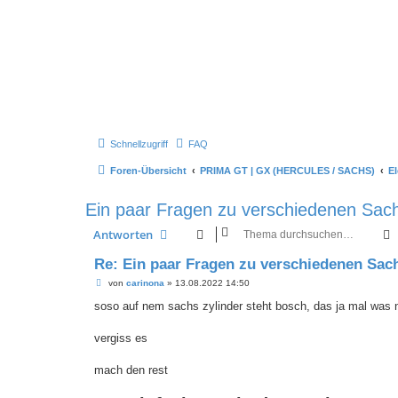
Schnellzugriff
FAQ
Foren-Übersicht
PRIMA GT | GX (HERCULES / SACHS)
El
Ein paar Fragen zu verschiedenen Sac
Antworten
Re: Ein paar Fragen zu verschiedenen Sac
B
von
carinona
»
13.08.2022 14:50
e
i
soso auf nem sachs zylinder steht bosch, das ja mal was
t
r
a
vergiss es
g
mach den rest