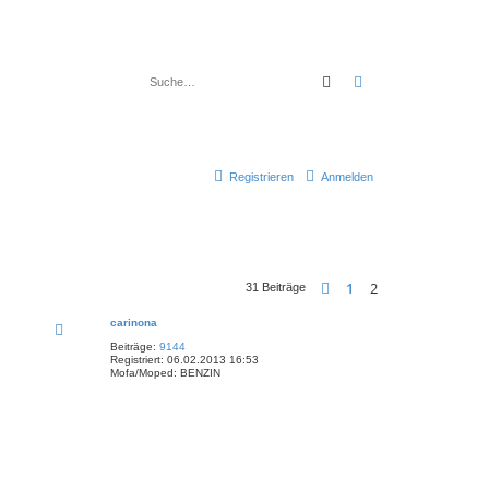
Suche
Erweiterte Suche
Registrieren
Anmelden
1
2
Vorherige
31 Beiträge
carinona
Beiträge:
9144
Registriert:
06.02.2013 16:53
Mofa/Moped:
BENZIN