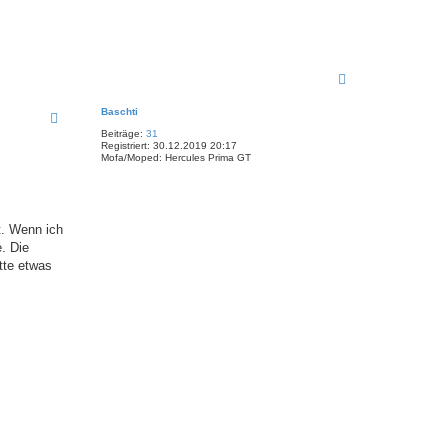
N
a
c
Baschti
h
Beiträge:
31
o
Registriert:
30.12.2019 20:17
b
Mofa/Moped:
Hercules Prima GT
e
n
t. Wenn ich
. Die
tte etwas