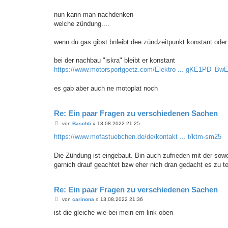
t
r
a
nun kann man nachdenken
g
welche zündung....
wenn du gas gibst bnleibt dee zündzeitpunkt konstant oder w
bei der nachbau "iskra" bleibt er konstant
https://www.motorsportgoetz.com/Elektro ... gKE1PD_Bw
es gab aber auch ne motoplat noch
Re: Ein paar Fragen zu verschiedenen Sachen
B
von
Baschti
»
13.08.2022 21:25
e
i
https://www.mofastuebchen.de/de/kontakt ... t/ktm-sm25
t
r
a
Die Zündung ist eingebaut. Bin auch zufrieden mit der sow
g
garnich drauf geachtet bzw eher nich dran gedacht es zu t
Re: Ein paar Fragen zu verschiedenen Sachen
B
von
carinona
»
13.08.2022 21:36
e
i
ist die gleiche wie bei mein em link oben
t
r