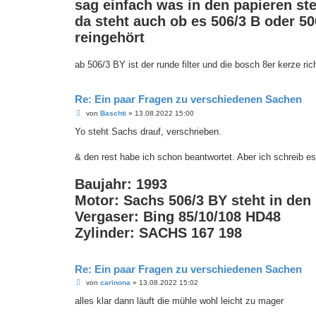
sag einfach was in den papieren ste
da steht auch ob es 506/3 B oder 50
reingehört
ab 506/3 BY ist der runde filter und die bosch 8er kerze r
Re: Ein paar Fragen zu verschiedenen Sachen
B
von
Baschti
»
13.08.2022 15:00
e
i
Yo steht Sachs drauf, verschrieben.
t
r
a
& den rest habe ich schon beantwortet. Aber ich schreib e
g
Baujahr: 1993
Motor: Sachs 506/3 BY steht in den
Vergaser: Bing 85/10/108 HD48
Zylinder: SACHS 167 198
Re: Ein paar Fragen zu verschiedenen Sachen
B
von
carinona
»
13.08.2022 15:02
e
i
alles klar dann läuft die mühle wohl leicht zu mager
t
r