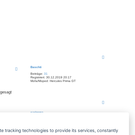
n
N
a
c
Baschti
h
Beiträge:
31
o
Registriert:
30.12.2019 20:17
b
Mofa/Moped:
Hercules Prima GT
e
n
 gesagt
N
a
c
carinona
h
Beiträge:
9144
o
Registriert:
06.02.2013 16:53
b
Mofa/Moped:
BENZIN
e
te tracking technologies to provide its services, constantly
n