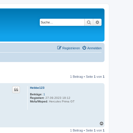
Suche
Erweiterte Suche
Registrieren
Anmelden
1 Beitrag • Seite
1
von
1
Hebbe123
Beiträge:
1
Registriert:
27.09.2023 18:12
Mofa/Moped:
Hercules Prima GT
N
a
1 Beitrag • Seite
1
von
1
c