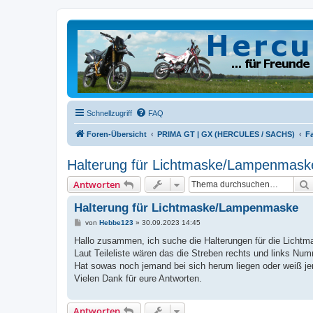
Schnellzugriff
FAQ
Foren-Übersicht
PRIMA GT | GX (HERCULES / SACHS)
Fa
Halterung für Lichtmaske/Lampenmask
Antworten
Halterung für Lichtmaske/Lampenmaske
B
von
Hebbe123
»
30.09.2023 14:45
e
i
Hallo zusammen, ich suche die Halterungen für die Licht
t
Laut Teileliste wären das die Streben rechts und links N
r
a
Hat sowas noch jemand bei sich herum liegen oder weiß 
g
Vielen Dank für eure Antworten.
Antworten