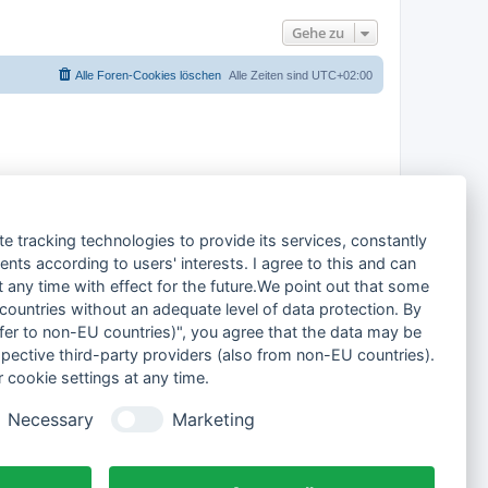
h
o
Gehe zu
b
e
n
Alle Foren-Cookies löschen
Alle Zeiten sind
UTC+02:00
te tracking technologies to provide its services, constantly
ts according to users' interests. I agree to this and can
any time with effect for the future.We point out that some
 countries without an adequate level of data protection. By
nsfer to non-EU countries)", you agree that the data may be
spective third-party providers (also from non-EU countries).
 cookie settings at any time.
Necessary
Marketing