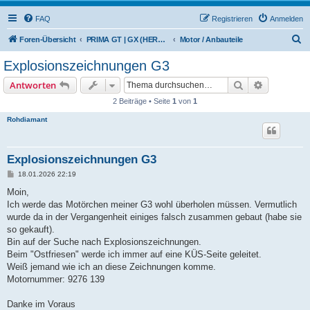
FAQ
Registrieren
Anmelden
S
Foren-Übersicht
PRIMA GT | GX (HERCULES / SACHS)
Motor / Anbauteile
u
Explosionszeichnungen G3
c
Suche
Erweiterte
Antworten
h
2 Beiträge • Seite
1
von
1
e
Rohdiamant
Explosionszeichnungen G3
B
18.01.2026 22:19
e
i
Moin,
t
Ich werde das Motörchen meiner G3 wohl überholen müssen. Vermutlich
r
a
wurde da in der Vergangenheit einiges falsch zusammen gebaut (habe sie
g
so gekauft).
Bin auf der Suche nach Explosionszeichnungen.
Beim "Ostfriesen" werde ich immer auf eine KÜS-Seite geleitet.
Weiß jemand wie ich an diese Zeichnungen komme.
Motornummer: 9276 139
Danke im Voraus