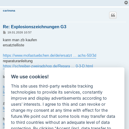
carinona
Re: Explosionszeichnungen G3
B
19.01.2026 10:57
e
i
kann man zb kaufen
t
ersatztelliste
r
a
g
https://www.mofastuebchen.de/de/ersatzt ... achs-50/3d
reparaturanleitung
https://schreiber-zweiradshop.de/Repara ... 0-3-D.html
We use cookies!
leider hab ich dafür keinen pdf link
This site uses third-party website tracking
https://www.mopedparts.de/de/hercules-s ... dichtungen
technologies to provide its services, constantly
https://www.mopedparts.de/de/hercules-s ... r-bearings
improve and display advertisements according to
zb die liste vom sachs 50/3 MB
users' interests. I agree to this and can revoke or
https://mob50.fr/doc/part-list-sachs50-3deutsch.pdf
change my consent at any time with effect for the
future.We point out that some tools may transfer data
hier gibts ein paar
to third countries without an adequate level of data
https://www.lastboy.de/reparaturanleitungen.htm
protection. By clicking "Accept (incl. data transfer to