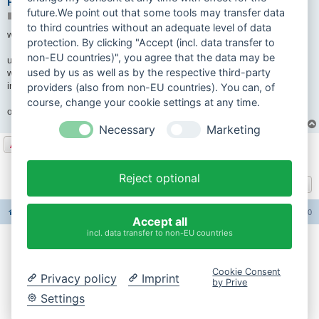
Re: Hercules gx zieht nichts mehr
future.We point out that some tools may transfer data
B
10.09.2021 10:28
e
to third countries without an adequate level of data
i
was ist mit kompression
protection. By clicking "Accept (incl. data transfer to
t
r
non-EU countries)", you agree that the data may be
a
und wenn was mahlt...dann kanns es zu totalschaden führen...frage ist
g
used by us as well as by the respective third-party
was es ist...
im zylinder kolbenring etc
providers (also from non-EU countries). You can, of
course, change your cookie settings at any time.
oder lager
Necessary
Marketing
Antworten
2 Beiträge • Seite
1
von
1
Reject optional
Gehe zu
Foren-Übersicht
Alle Foren-Cookies löschen
Alle Zeiten sind
UTC+02:00
Accept all
incl. data transfer to non-EU countries
Impressum
Cookie Consent
Privacy policy
Imprint
Datenschutzerklärung
by Prive
Settings
Cookie-Einstellungen ändern