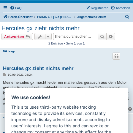
FAQ
Registrieren
Anmelden
S
Foren-Übersicht
PRIMA GT | GX (HERCULES / SACHS)
Allgemeines Forum
u
Hercules gx zieht nichts mehr
c
Suche
Erweiterte
Antworten
h
2 Beiträge • Seite
1
von
1
e
Niklasgx
Hercules gx zieht nichts mehr
B
10.09.2021 08:24
e
i
Meine hercules gx macht leider ein mahlendes geräusch aus dem Motor
t
und der Anzug ist echt schlecht also wenn mann den 1 Gang einlegt
r
a
kommt da wirklich nichts.Zündung ist neu eingestellt und unterbrecher ist
g
We use cookies!
auch neu,das dass sehr warscheinlich am Motor liegt ist mir klar aber hat
vieleicht wer von euch eine Ahnung an genau was ?
This site uses third-party website tracking
technologies to provide its services, constantly
carinona
improve and display advertisements according to
users' interests. I agree to this and can revoke or
change my consent at any time with effect for the