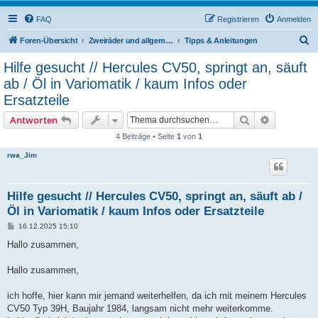
FAQ
Registrieren
Anmelden
S
Foren-Übersicht
Zweiräder und allgemeine Themen
Tipps & Anleitungen
u
Hilfe gesucht // Hercules CV50, springt an, säuft
c
ab / Öl in Variomatik / kaum Infos oder
h
Ersatzteile
e
Suche
Erweiterte
Antworten
4 Beiträge • Seite
1
von
1
rwa_Jim
Hilfe gesucht // Hercules CV50, springt an, säuft ab /
Öl in Variomatik / kaum Infos oder Ersatzteile
B
16.12.2025 15:10
e
i
Hallo zusammen,
t
r
a
Hallo zusammen,
g
ich hoffe, hier kann mir jemand weiterhelfen, da ich mit meinem Hercules
CV50 Typ 39H, Baujahr 1984, langsam nicht mehr weiterkomme.