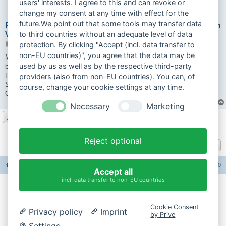
users' interests. I agree to this and can revoke or
change my consent at any time with effect for the
future.We point out that some tools may transfer data
Re: Hilfe gesucht // Hercules CV50, springt an, säuft ab / Öl in
Variomatik / kaum Infos oder Ersatzteile
to third countries without an adequate level of data
protection. By clicking "Accept (incl. data transfer to
B
03.07.2026 16:26
e
non-EU countries)", you agree that the data may be
i
Moin,
t
used by us as well as by the respective third-party
bist du mit deiner Suche erfolgreich gewesen?
r
a
Hast du vielleicht den Teilekatalog oder ähnliches auftreiben können?
providers (also from non-EU countries). You can, of
g
Steh vor dem gleichen Problem.
course, change your cookie settings at any time.
Grüße
Necessary
Marketing
Antworten
4 Beiträge • Seite
1
von
1
Reject optional
Gehe zu
Foren-Übersicht
Alle Foren-Cookies löschen
Alle Zeiten sind
UTC+02:00
Accept all
incl. data transfer to non-EU countries
Impressum
Cookie Consent
Privacy policy
Imprint
Datenschutzerklärung
by Prive
Settings