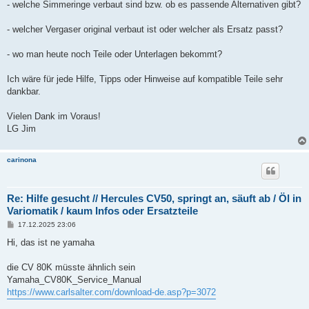
- welche Simmeringe verbaut sind bzw. ob es passende Alternativen gibt?
- welcher Vergaser original verbaut ist oder welcher als Ersatz passt?
- wo man heute noch Teile oder Unterlagen bekommt?
Ich wäre für jede Hilfe, Tipps oder Hinweise auf kompatible Teile sehr
dankbar.
Vielen Dank im Voraus!
LG Jim
carinona
Re: Hilfe gesucht // Hercules CV50, springt an, säuft ab / Öl in
Variomatik / kaum Infos oder Ersatzteile
B
17.12.2025 23:06
e
i
Hi, das ist ne yamaha
t
r
a
die CV 80K müsste ähnlich sein
g
Yamaha_CV80K_Service_Manual
https://www.carlsalter.com/download-de.asp?p=3072