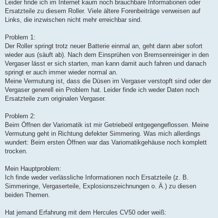
Leider finde ich im Internet kaum noch brauchbare Informationen oder
Ersatzteile zu diesem Roller. Viele ältere Forenbeiträge verweisen auf
Links, die inzwischen nicht mehr erreichbar sind.
Problem 1:
Der Roller springt trotz neuer Batterie einmal an, geht dann aber sofort
wieder aus (säuft ab). Nach dem Einsprühen von Bremsenreiniger in den
Vergaser lässt er sich starten, man kann damit auch fahren und danach
springt er auch immer wieder normal an.
Meine Vermutung ist, dass die Düsen im Vergaser verstopft sind oder der
Vergaser generell ein Problem hat. Leider finde ich weder Daten noch
Ersatzteile zum originalen Vergaser.
Problem 2:
Beim Öffnen der Variomatik ist mir Getriebeöl entgegengeflossen. Meine
Vermutung geht in Richtung defekter Simmering. Was mich allerdings
wundert: Beim ersten Öffnen war das Variomatikgehäuse noch komplett
trocken.
Mein Hauptproblem:
Ich finde weder verlässliche Informationen noch Ersatzteile (z. B.
Simmeringe, Vergaserteile, Explosionszeichnungen o. Ä.) zu diesen
beiden Themen.
Hat jemand Erfahrung mit dem Hercules CV50 oder weiß: