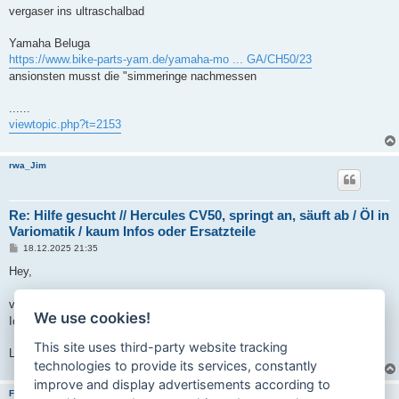
vergaser ins ultraschalbad
Yamaha Beluga
https://www.bike-parts-yam.de/yamaha-mo ... GA/CH50/23
ansionsten musst die "simmeringe nachmessen
......
viewtopic.php?t=2153
rwa_Jim
Re: Hilfe gesucht // Hercules CV50, springt an, säuft ab / Öl in
Variomatik / kaum Infos oder Ersatzteile
B
18.12.2025 21:35
e
i
Hey,
t
r
a
vielen Dank schonmal
.
g
We use cookies!
Ich werds mal auschecken und bescheid geben was raus kam
.
This site uses third-party website tracking
LG
technologies to provide its services, constantly
improve and display advertisements according to
Fabse89