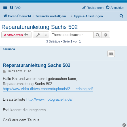
FAQ
Registrieren
Anmelden
S
Foren-Übersicht
Zweiräder und allgemeine Themen
Tipps & Anleitungen
u
Reparaturanleitung Sachs 502
c
Suche
Erweiterte
Antworten
h
3 Beiträge • Seite
1
von
1
e
carinona
Reparaturanleitung Sachs 502
B
16.03.2021 11:20
e
i
Hallo Kai und wer es sonst gebrauchen kann,
t
Reparaturanleitung Sachs 502
r
a
http://www.vkka.dk/wp-content/uploads/2 ... edning.pdf
g
Ersatzteilliste
http://www.motograziella.de/
Evtl kannst die integrieren
Gruß aus dem Taunus