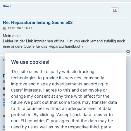
Broxe
Re: Reparaturanleitung Sachs 502
B
13.04.2025 19:23
e
i
Moin moin,
t
Leider ist der Link inzwischen offline. Hat von euch jemand zufällig noch
r
a
eine andere Quelle für das Reparaturhandbuch?
g
carinona
We use cookies!
This site uses third-party website tracking
Re: Reparaturanleitung Sachs 502
technologies to provide its services, constantly
B
13.04.2025 19:39
improve and display advertisements according to
e
i
finde im mom keinen neuen link
users' interests. I agree to this and can revoke or
t
evtl tuts das
r
change my consent at any time with effect for the
a
https://www.mofapower.de/threads/275523 ... alwerkzeug
future.We point out that some tools may transfer data
g
https://zweitaktfreunde-mainz.de/archiv ... 2-Mofa.pdf
to third countries without an adequate level of data
protection. By clicking "Accept (incl. data transfer to
ansonsten gibts das handbuch zu kaufen
non-EU countries)", you agree that the data may be
https://schreiber-zweiradshop.de/Repara ... 1-A-B.html
used by us as well as by the respective third-party