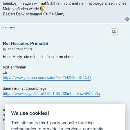
benutze) in sagen wir mal 5 Jahren nicht mehr ein halbwegs ansehnliches
Mofa vorfinden werde
!
Besten Dank schonmal Grüße Marty
carinona
Re: Hercules Prima 5S
B
12.06.2020 20:53
e
i
Hallo Marty, nie mit schleifpapier an chrom
t
r
a
rost enrfernen
g
zb
https://www.youtube.com/watch?v=2FMBHmXoDzQ
dann nimmst chrompflege
https://www.ebay.de/itm/1-99-1-66-100ml ... SwzvlW8m3q
und alles schwarze plastezeug wird wie neu mit dem billigsten
We use cookies!
silikonfreien cockpitreiniger
zb
https://www.ebay.de/itm/COCKPITSPRAY-Or ... SwBP9UWJDj
This site uses third-party website tracking
technologies to provide its services, constantly