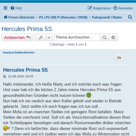
FAQ
Registrieren
Anmelden
S
Foren-Übersicht
P1 | P1-505 P (Hercules / DKW)
Fahrgestell / Räder
u
Hercules Prima 5S
c
Suche
Erweiterte
Antworten
h
2 Beiträge • Seite
1
von
1
e
martyschottenheimer
Hercules Prima 5S
B
12.06.2020 18:55
e
i
Hallo miteinander, Ich heiße Marty und ich möchte euch was fragen.
t
Und zwar hab ich die letzten 2 Jahre meine Hercules Prima 5S aus
r
a
gesundheitlichen Gründen nicht nutzen können
.
g
Nun hab ich sie neulich aus dem Keller geholt und wieder in Betrieb
gebracht. Jetzt woltte ich euch fragen was ich tun soll...
Mein Mofa ist an manchen Stellen mit geringem Rost befallen. Meist
Stellen die verchromt sind. Soll ich als Vorsichtsmaßnahme diesen Rost
mit Schleifpapier beseitigen und danach Rostumwandler drüber streichen
? Denn ich befürchte, dass dieser minimale Rost sich exponentiell
vermehren wird und ich (selbst wenn ich das Mofa zu Winterzeiten nicht