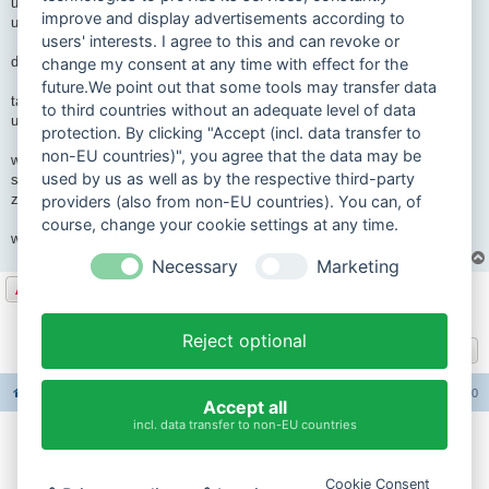
und wenn sowas länger wegstellst fährst vorher in die autoselbstwasch
improve and display advertisements according to
und schön wachs drauf überall
users' interests. I agree to this and can revoke or
dann fingerhut 2 taktöl ins kerzenloch unf durchleiern
change my consent at any time with effect for the
future.We point out that some tools may transfer data
tank leer und trocken, öligen lappen über einfüllloch , und deckel drüber
to third countries without an adequate level of data
und vergaser leer
protection. By clicking "Accept (incl. data transfer to
non-EU countries)", you agree that the data may be
wenns lange wegestellt wird, dann mehr getrieböl rein kann auch nix
used by us as well as by the respective third-party
schaden, aber nur atf
zum überwintern muss mans aber nicht übertrieiben
providers (also from non-EU countries). You can, of
course, change your cookie settings at any time.
wachs....hilft
Necessary
Marketing
Antworten
2 Beiträge • Seite
1
von
1
Reject optional
Gehe zu
Foren-Übersicht
Alle Foren-Cookies löschen
Alle Zeiten sind
UTC+02:00
Accept all
incl. data transfer to non-EU countries
Impressum
Cookie Consent