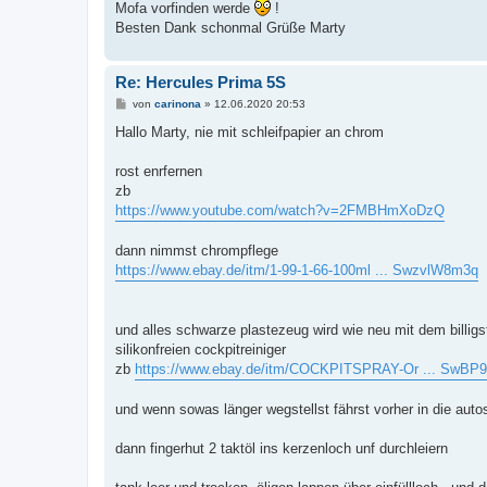
Mofa vorfinden werde
!
Besten Dank schonmal Grüße Marty
Re: Hercules Prima 5S
B
von
carinona
»
12.06.2020 20:53
e
i
Hallo Marty, nie mit schleifpapier an chrom
t
r
a
rost enrfernen
g
zb
https://www.youtube.com/watch?v=2FMBHmXoDzQ
dann nimmst chrompflege
https://www.ebay.de/itm/1-99-1-66-100ml ... SwzvlW8m3q
und alles schwarze plastezeug wird wie neu mit dem billigs
silikonfreien cockpitreiniger
zb
https://www.ebay.de/itm/COCKPITSPRAY-Or ... SwBP
und wenn sowas länger wegstellst fährst vorher in die aut
dann fingerhut 2 taktöl ins kerzenloch unf durchleiern