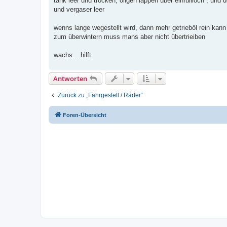
tank leer und trocken, öligen lappen über einfüllloch , und 
und vergaser leer
wenns lange wegestellt wird, dann mehr getrieböl rein kann
zum überwintern muss mans aber nicht übertrieiben
wachs....hilft
Antworten
Zurück zu „Fahrgestell / Räder“
Foren-Übersicht