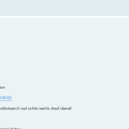
ten
9UWJDj
oselbstwasch und schön wachs drauf überall