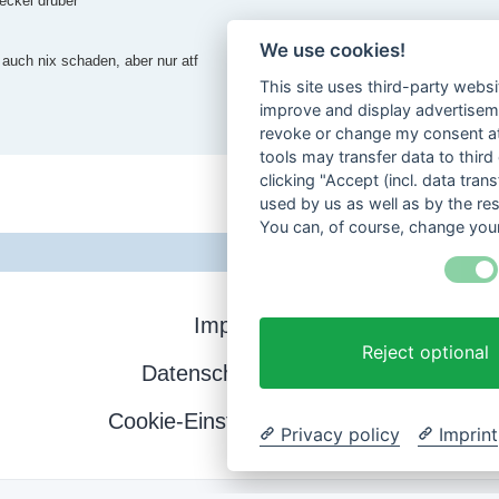
deckel drüber
We use cookies!
 auch nix schaden, aber nur atf
This site uses third-party websi
improve and display advertisemen
revoke or change my consent at 
tools may transfer data to third
clicking "Accept (incl. data tra
used by us as well as by the re
You can, of course, change your
Impressum
Reject optional
Datenschutzerklärung
Cookie-Einstellungen ändern
Privacy policy
Imprint