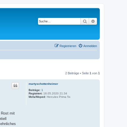
Suche
Erweiterte Suche
Registrieren
Anmelden
2 Beiträge • Seite
1
von
1
martyschottenheimer
Beiträge:
1
Registriert:
18.05.2020 21:34
Mofa/Moped:
Hercules Prima 5s
 Rost mit
iell
sehnliches