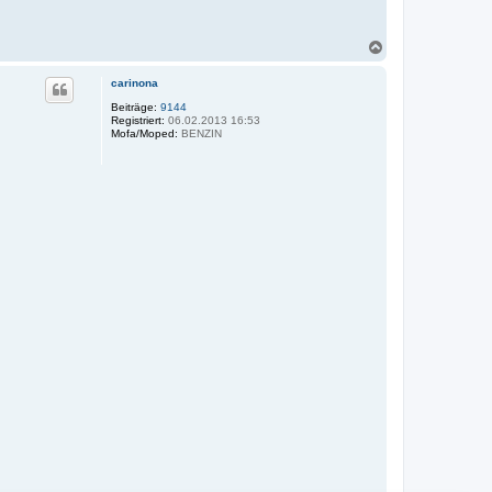
N
a
c
carinona
h
o
Beiträge:
9144
Registriert:
06.02.2013 16:53
b
Mofa/Moped:
BENZIN
e
n