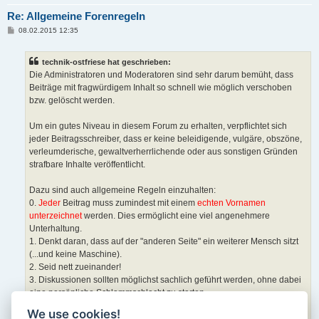
Re: Allgemeine Forenregeln
B
08.02.2015 12:35
e
i
t
technik-ostfriese hat geschrieben:
r
a
Die Administratoren und Moderatoren sind sehr darum bemüht, dass
g
Beiträge mit fragwürdigem Inhalt so schnell wie möglich verschoben
bzw. gelöscht werden.
Um ein gutes Niveau in diesem Forum zu erhalten, verpflichtet sich
jeder Beitragsschreiber, dass er keine beleidigende, vulgäre, obszöne,
verleumderische, gewaltverherrlichende oder aus sonstigen Gründen
strafbare Inhalte veröffentlicht.
Dazu sind auch allgemeine Regeln einzuhalten:
0.
Jeder
Beitrag muss zumindest mit einem
echten Vornamen
unterzeichnet
werden. Dies ermöglicht eine viel angenehmere
Unterhaltung.
1. Denkt daran, dass auf der "anderen Seite" ein weiterer Mensch sitzt
(...und keine Maschine).
2. Seid nett zueinander!
3. Diskussionen sollten möglichst sachlich geführt werden, ohne dabei
eine persönliche Schlammschlacht zu starten.
4. Der Schreibstil sollte möglichst Deutschlehrern nicht die
We use cookies!
Schamesröte ins Gesicht treiben.