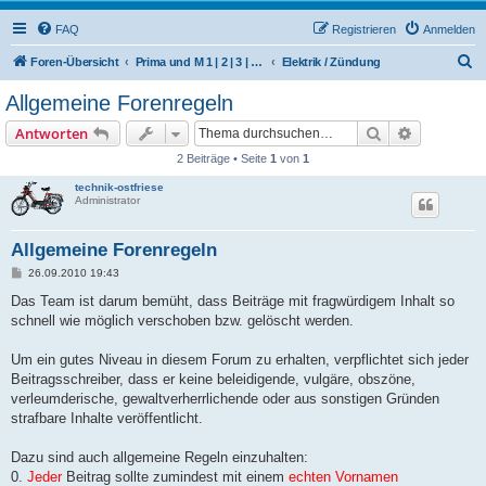
FAQ
Registrieren
Anmelden
S
Foren-Übersicht
Prima und M 1 | 2 | 3 | 4 | 5 | 6 | 504/506 M | 510 | 512 (Hercules / SACHS / DKW)
Elektrik / Zündung
u
Allgemeine Forenregeln
c
Suche
Erweiterte
Antworten
h
2 Beiträge • Seite
1
von
1
e
technik-ostfriese
Administrator
Allgemeine Forenregeln
B
26.09.2010 19:43
e
i
Das Team ist darum bemüht, dass Beiträge mit fragwürdigem Inhalt so
t
schnell wie möglich verschoben bzw. gelöscht werden.
r
a
g
Um ein gutes Niveau in diesem Forum zu erhalten, verpflichtet sich jeder
Beitragsschreiber, dass er keine beleidigende, vulgäre, obszöne,
verleumderische, gewaltverherrlichende oder aus sonstigen Gründen
strafbare Inhalte veröffentlicht.
Dazu sind auch allgemeine Regeln einzuhalten:
0.
Jeder
Beitrag sollte zumindest mit einem
echten Vornamen