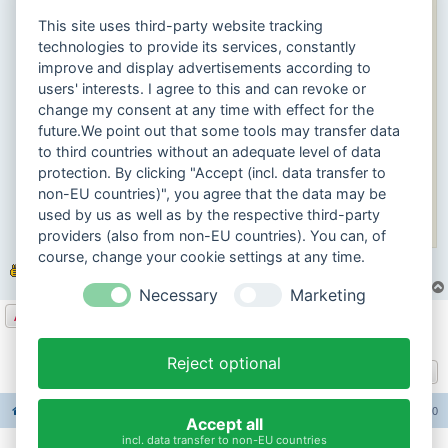
5. Medien sollten nur dann eingefügt bzw. eingebettet werden, sofern
This site uses third-party website tracking
ihr die rechtlichen Besitzer dieser Medien seid.
technologies to provide its services, constantly
6. Bitte keine SPAM-Beiträge.
improve and display advertisements according to
users' interests. I agree to this and can revoke or
Sollten eure Beiträge die oben genannten Kriterien nicht erfüllen, so
werden diese nach einer genauen Abwägung konsequent und ohne
change my consent at any time with effect for the
Rückmeldung gelöscht.
future.We point out that some tools may transfer data
to third countries without an adequate level of data
Der Betreiber behält sich vor, Verbindungsdaten etc. an die
protection. By clicking "Accept (incl. data transfer to
strafverfolgenden Behörden weiterzuleiten.
non-EU countries)", you agree that the data may be
used by us as well as by the respective third-party
Die Regeln dienen lediglich einem angenehmen und freundlichen
Umgang untereinander.
providers (also from non-EU countries). You can, of
course, change your cookie settings at any time.
Necessary
Marketing
Antworten
2 Beiträge • Seite
1
von
1
Reject optional
Gehe zu
Foren-Übersicht
Alle Foren-Cookies löschen
Alle Zeiten sind
UTC+02:00
Accept all
incl. data transfer to non-EU countries