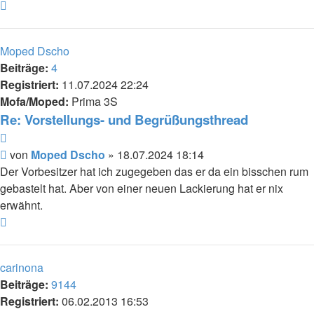
Nach
oben
Moped Dscho
Beiträge:
4
Registriert:
11.07.2024 22:24
Mofa/Moped:
Prima 3S
Re: Vorstellungs- und Begrüßungsthread
Zitieren
Beitrag
von
Moped Dscho
»
18.07.2024 18:14
Der Vorbesitzer hat ich zugegeben das er da ein bisschen rum
gebastelt hat. Aber von einer neuen Lackierung hat er nix
erwähnt.
Nach
oben
carinona
Beiträge:
9144
Registriert:
06.02.2013 16:53