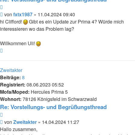
Zitieren
Beitrag
von
fxtx1987
»
11.04.2024 09:40
hi Clifford!
Gibt es ein Update zur Prima 4? Würde mich
interessieren wo das Problem lag?
Willkommen Uli!
Nach
oben
Zweitakter
Beiträge:
8
Registriert:
08.06.2023 05:52
Mofa/Moped:
Hercules Prima 5
Wohnort:
78126 Königsfeld im Schwarzwald
Re: Vorstellungs- und Begrüßungsthread
Zitieren
Beitrag
von
Zweitakter
»
14.04.2024 11:27
Hallo zusammen,