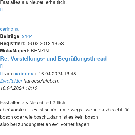
Fast alles als Neuteil erhältlich.
Nach
oben
carinona
Beiträge:
9144
Registriert:
06.02.2013 16:53
Mofa/Moped:
BENZIN
Re: Vorstellungs- und Begrüßungsthread
Zitieren
Beitrag
von
carinona
»
16.04.2024 18:45
Zweitakter
hat geschrieben:
↑
16.04.2024 18:13
Fast alles als Neuteil erhältlich.
aber vorsicht... es ist schrott unterwegs...wenn da zb steht für
bosch oder wie bosch...dann ist es kein bosch
also bei zündungsteilen evtl vorher fragen