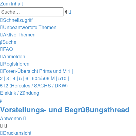
Zum Inhalt
Erweiterte
Suche
Suche
Schnellzugriff
Unbeantwortete Themen
Aktive Themen
Suche
FAQ
Anmelden
Registrieren
Foren-Übersicht
Prima und M 1 |
2 | 3 | 4 | 5 | 6 | 504/506 M | 510 |
512 (Hercules / SACHS / DKW)
Elektrik / Zündung
Suche
Vorstellungs- und Begrüßungsthread
Antworten
Druckansicht