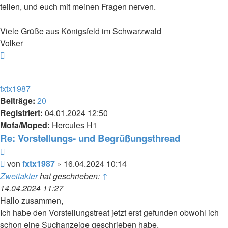
teilen, und euch mit meinen Fragen nerven.
Viele Grüße aus Königsfeld im Schwarzwald
Volker
Nach
oben
fxtx1987
Beiträge:
20
Registriert:
04.01.2024 12:50
Mofa/Moped:
Hercules H1
Re: Vorstellungs- und Begrüßungsthread
Zitieren
Beitrag
von
fxtx1987
»
16.04.2024 10:14
Zweitakter
hat geschrieben:
↑
14.04.2024 11:27
Hallo zusammen,
Ich habe den Vorstellungstreat jetzt erst gefunden obwohl ich
schon eine Suchanzeige geschrieben habe.