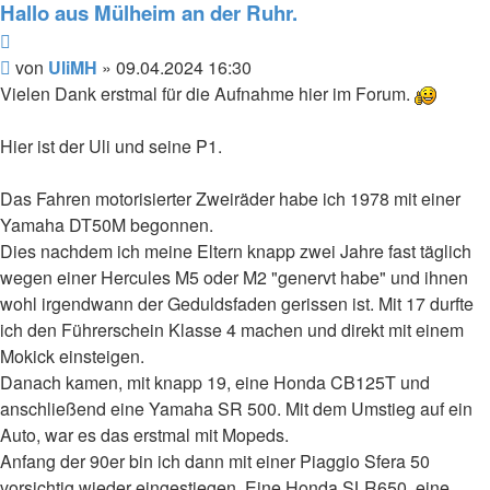
Hallo aus Mülheim an der Ruhr.
Zitieren
Beitrag
von
UliMH
»
09.04.2024 16:30
Vielen Dank erstmal für die Aufnahme hier im Forum.
Hier ist der Uli und seine P1.
Das Fahren motorisierter Zweiräder habe ich 1978 mit einer
Yamaha DT50M begonnen.
Dies nachdem ich meine Eltern knapp zwei Jahre fast täglich
wegen einer Hercules M5 oder M2 "genervt habe" und ihnen
wohl irgendwann der Geduldsfaden gerissen ist. Mit 17 durfte
ich den Führerschein Klasse 4 machen und direkt mit einem
Mokick einsteigen.
Danach kamen, mit knapp 19, eine Honda CB125T und
anschließend eine Yamaha SR 500. Mit dem Umstieg auf ein
Auto, war es das erstmal mit Mopeds.
Anfang der 90er bin ich dann mit einer Piaggio Sfera 50
vorsichtig wieder eingestiegen. Eine Honda SLR650, eine