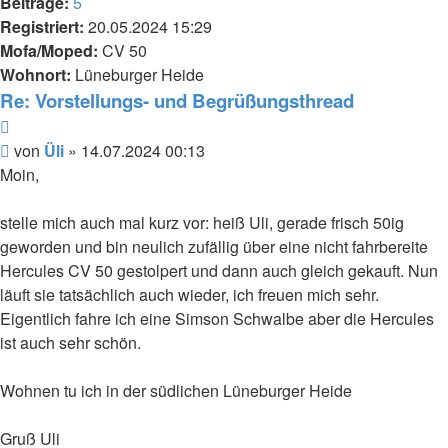
Beiträge:
5
Registriert:
20.05.2024 15:29
Mofa/Moped:
CV 50
Wohnort:
Lüneburger Heide
Re: Vorstellungs- und Begrüßungsthread
Zitieren
Beitrag
von
Üli
»
14.07.2024 00:13
Moin,
stelle mich auch mal kurz vor: heiß Uli, gerade frisch 50ig
geworden und bin neulich zufällig über eine nicht fahrbereite
Hercules CV 50 gestolpert und dann auch gleich gekauft. Nun
läuft sie tatsächlich auch wieder, ich freuen mich sehr.
Eigentlich fahre ich eine Simson Schwalbe aber die Hercules
ist auch sehr schön.
Wohnen tu ich in der südlichen Lüneburger Heide
Gruß Uli