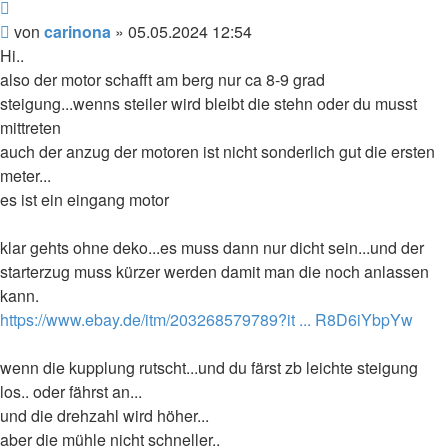
Zitieren
Beitrag
von
carinona
»
05.05.2024 12:54
Hi..
also der motor schafft am berg nur ca 8-9 grad
steigung...wenns steiler wird bleibt die stehn oder du musst
mittreten
auch der anzug der motoren ist nicht sonderlich gut die ersten
meter...
es ist ein eingang motor
klar gehts ohne deko...es muss dann nur dicht sein...und der
starterzug muss kürzer werden damit man die noch anlassen
kann.
https://www.ebay.de/itm/203268579789?it ... R8D6iYbpYw
wenn die kupplung rutscht...und du färst zb leichte steigung
los.. oder fährst an...
und die drehzahl wird höher...
aber die mühle nicht schneller..