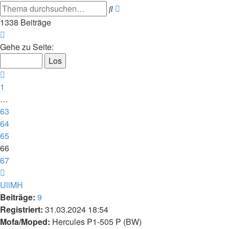
Erweiterte
Suche
Suche
1338 Beiträge
Seite
66
Gehe zu Seite:
von
67
Vorherige
1
…
63
64
65
66
67
Nächste
UliMH
Beiträge:
9
Registriert:
31.03.2024 18:54
Mofa/Moped:
Hercules P1-505 P (BW)