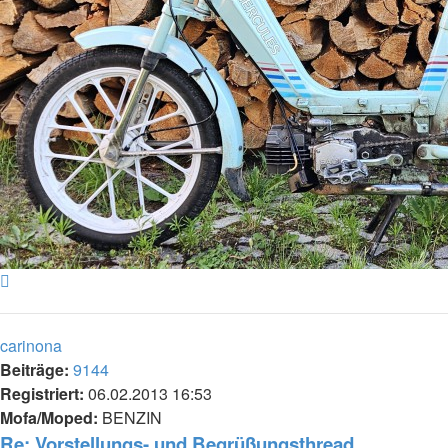
Nach
oben
carinona
Beiträge:
9144
Registriert:
06.02.2013 16:53
Mofa/Moped:
BENZIN
Re: Vorstellungs- und Begrüßungsthread