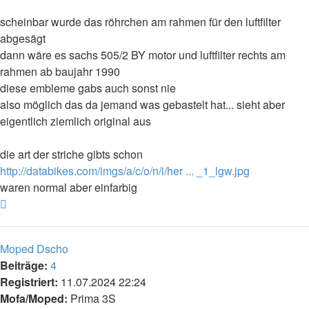
scheinbar wurde das röhrchen am rahmen für den luftfilter
abgesägt
dann wäre es sachs 505/2 BY motor und luftfilter rechts am
rahmen ab baujahr 1990
diese embleme gabs auch sonst nie
also möglich das da jemand was gebastelt hat... sieht aber
eigentlich ziemlich original aus
die art der striche gibts schon
http://databikes.com/imgs/a/c/o/n/i/her ... _1_lgw.jpg
waren normal aber einfarbig
Nach
oben
Moped Dscho
Beiträge:
4
Registriert:
11.07.2024 22:24
Mofa/Moped:
Prima 3S