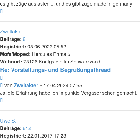
es gibt züge aus asien ... und es gibt züge made in germany
Nach
oben
Zweitakter
Beiträge:
8
Registriert:
08.06.2023 05:52
Mofa/Moped:
Hercules Prima 5
Wohnort:
78126 Königsfeld im Schwarzwald
Re: Vorstellungs- und Begrüßungsthread
Zitieren
Beitrag
von
Zweitakter
»
17.04.2024 07:55
Ja, die Erfahrung habe ich in punkto Vergaser schon gemacht.
Nach
oben
Uwe S.
Beiträge:
812
Registriert:
22.01.2017 17:23