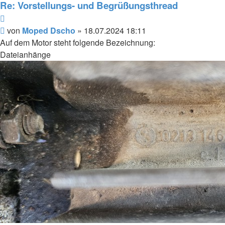
Re: Vorstellungs- und Begrüßungsthread
Zitieren
Beitrag
von
Moped Dscho
»
18.07.2024 18:11
Auf dem Motor steht folgende Bezeichnung:
Dateianhänge