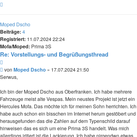
Nach
oben
Moped Dscho
Beiträge:
4
Registriert:
11.07.2024 22:24
Mofa/Moped:
Prima 3S
Re: Vorstellungs- und Begrüßungsthread
Zitieren
Beitrag
von
Moped Dscho
»
17.07.2024 21:50
Serwus,
Ich bin der Moped Dscho aus Oberfranken. Ich habe mehrere
Fahrzeuge meist alte Vespas. Mein neustes Projekt ist jetzt ein
Hercules Mofa. Das möchte ich für meinen Sohn herrichten. Ich
habe auch schon ein bisschen im Internet herum gestöbert und
herausgefunden das die Zahlen auf dem Typenschild darauf
hinweisen das es sich um eine Prima 3S handelt. Was mich
allerdings iritiert ist die Lackierung. Ich habe nirgendwo etwas