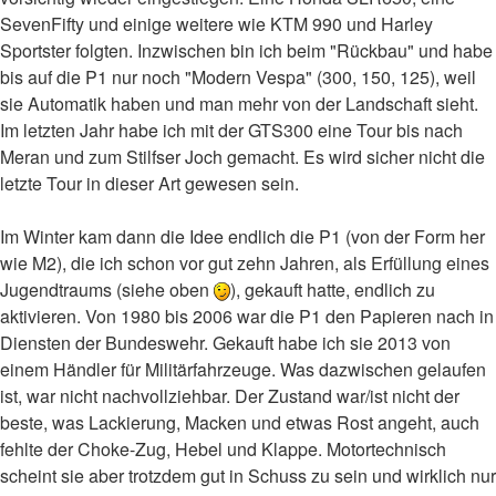
SevenFifty und einige weitere wie KTM 990 und Harley
Sportster folgten. Inzwischen bin ich beim "Rückbau" und habe
bis auf die P1 nur noch "Modern Vespa" (300, 150, 125), weil
sie Automatik haben und man mehr von der Landschaft sieht.
Im letzten Jahr habe ich mit der GTS300 eine Tour bis nach
Meran und zum Stilfser Joch gemacht. Es wird sicher nicht die
letzte Tour in dieser Art gewesen sein.
Im Winter kam dann die Idee endlich die P1 (von der Form her
wie M2), die ich schon vor gut zehn Jahren, als Erfüllung eines
Jugendtraums (siehe oben
), gekauft hatte, endlich zu
aktivieren. Von 1980 bis 2006 war die P1 den Papieren nach in
Diensten der Bundeswehr. Gekauft habe ich sie 2013 von
einem Händler für Militärfahrzeuge. Was dazwischen gelaufen
ist, war nicht nachvollziehbar. Der Zustand war/ist nicht der
beste, was Lackierung, Macken und etwas Rost angeht, auch
fehlte der Choke-Zug, Hebel und Klappe. Motortechnisch
scheint sie aber trotzdem gut in Schuss zu sein und wirklich nur