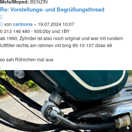
Mofa/Moped:
BENZIN
Re: Vorstellungs- und Begrüßungsthread
Zitieren
Beitrag
von
carinona
»
19.07.2024 10:07
0 213 146 480 - 505/2by und 1BY
ab 1990, Zylinder ist also noch original und war mit rundem
luftfilter rechts am rahmen mit bing 85-10-107 düse 48
so sah Röhrchen mal aus
.