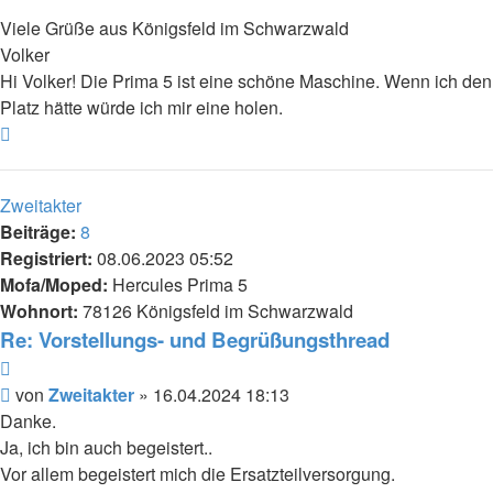
Viele Grüße aus Königsfeld im Schwarzwald
Volker
Hi Volker! Die Prima 5 ist eine schöne Maschine. Wenn ich den
Platz hätte würde ich mir eine holen.
Nach
oben
Zweitakter
Beiträge:
8
Registriert:
08.06.2023 05:52
Mofa/Moped:
Hercules Prima 5
Wohnort:
78126 Königsfeld im Schwarzwald
Re: Vorstellungs- und Begrüßungsthread
Zitieren
Beitrag
von
Zweitakter
»
16.04.2024 18:13
Danke.
Ja, ich bin auch begeistert..
Vor allem begeistert mich die Ersatzteilversorgung.