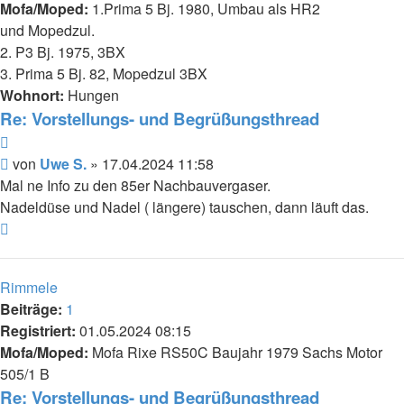
Mofa/Moped:
1.Prima 5 Bj. 1980, Umbau als HR2
und Mopedzul.
2. P3 Bj. 1975, 3BX
3. Prima 5 Bj. 82, Mopedzul 3BX
Wohnort:
Hungen
Re: Vorstellungs- und Begrüßungsthread
Zitieren
Beitrag
von
Uwe S.
»
17.04.2024 11:58
Mal ne Info zu den 85er Nachbauvergaser.
Nadeldüse und Nadel ( längere) tauschen, dann läuft das.
Nach
oben
Rimmele
Beiträge:
1
Registriert:
01.05.2024 08:15
Mofa/Moped:
Mofa Rixe RS50C Baujahr 1979 Sachs Motor
505/1 B
Re: Vorstellungs- und Begrüßungsthread