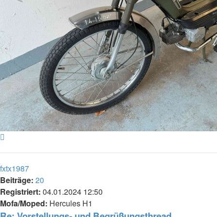
Nach
oben
fxtx1987
Beiträge:
20
Registriert:
04.01.2024 12:50
Mofa/Moped:
Hercules H1
Re: Vorstellungs- und Begrüßungsthread