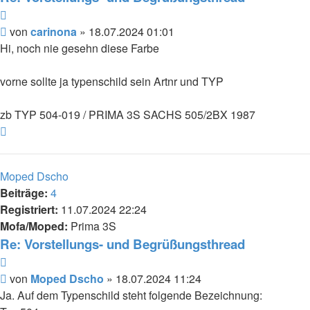
Zitieren
Beitrag
von
carinona
»
18.07.2024 01:01
Hi, noch nie gesehn diese Farbe
vorne sollte ja typenschild sein Artnr und TYP
zb TYP 504-019 / PRIMA 3S SACHS 505/2BX 1987
Nach
oben
Moped Dscho
Beiträge:
4
Registriert:
11.07.2024 22:24
Mofa/Moped:
Prima 3S
Re: Vorstellungs- und Begrüßungsthread
Zitieren
Beitrag
von
Moped Dscho
»
18.07.2024 11:24
Ja. Auf dem Typenschild steht folgende Bezeichnung: