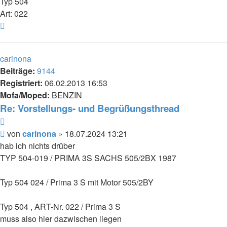
Typ 504
Art: 022
Nach
oben
carinona
Beiträge:
9144
Registriert:
06.02.2013 16:53
Mofa/Moped:
BENZIN
Re: Vorstellungs- und Begrüßungsthread
Zitieren
Beitrag
von
carinona
»
18.07.2024 13:21
hab ich nichts drüber
TYP 504-019 / PRIMA 3S SACHS 505/2BX 1987
Typ 504 024 / Prima 3 S mit Motor 505/2BY
Typ 504 , ART-Nr. 022 / Prima 3 S
muss also hier dazwischen liegen