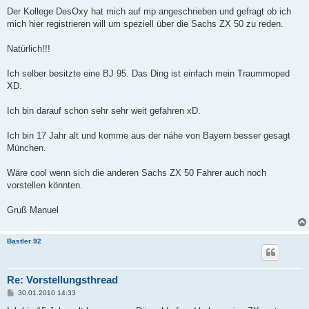
e
i
Der Kollege DesOxy hat mich auf mp angeschrieben und gefragt ob ich
t
mich hier registrieren will um speziell über die Sachs ZX 50 zu reden.
r
a
g
Natürlich!!!
Ich selber besitzte eine BJ 95. Das Ding ist einfach mein Traummoped
XD.
Ich bin darauf schon sehr sehr weit gefahren xD.
Ich bin 17 Jahr alt und komme aus der nähe von Bayern besser gesagt
München.
Wäre cool wenn sich die anderen Sachs ZX 50 Fahrer auch noch
vorstellen könnten.
Gruß Manuel
Bastler 92
Re: Vorstellungsthread
B
30.01.2010 14:33
e
i