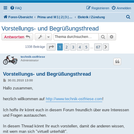
FAQ
Registrieren
Anmelden
S
Foren-Übersicht
Prima und M 1 | 2 | 3 | 4 | 5 | 6 | 504/506 M | 510 | 512 (Hercules / SACHS / DKW)
Elektrik / Zündung
u
Vorstellungs- und Begrüßungsthread
c
Suche
Erweiterte
Antworten
h
e
Seite
1
von
67
1
2
3
4
5
67
Nächste
1338 Beiträge
…
technik-ostfriese
Administrator
Vorstellungs- und Begrüßungsthread
B
30.01.2010 13:00
e
i
Hallo zusammen,
t
r
a
herzlich willkommen auf
http://www.technik-ostfriese.com
!
g
Ich hoffe ihr könnt euch in diesem Forum freundlich über eure Interessen
und Fragen austauschen.
In diesem Thread könnt Ihr euch vorstellen, damit die anderen wissen,
mit wem man sich "virtuell unterhält".