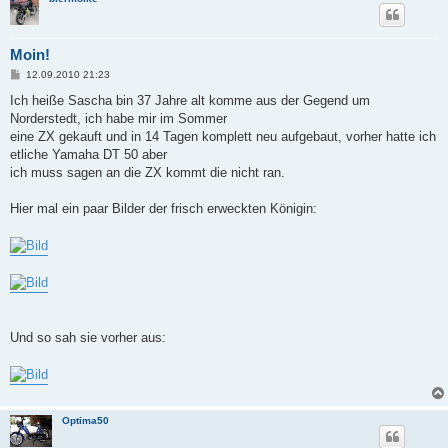
Moin!
B
12.09.2010 21:23
e
i
Ich heiße Sascha bin 37 Jahre alt komme aus der Gegend um
t
Norderstedt, ich habe mir im Sommer
r
a
eine ZX gekauft und in 14 Tagen komplett neu aufgebaut, vorher hatte ich
g
etliche Yamaha DT 50 aber
ich muss sagen an die ZX kommt die nicht ran.
Hier mal ein paar Bilder der frisch erweckten Königin:
Und so sah sie vorher aus:
Optima50