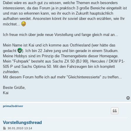
Dabei wäre es auch gut zu wissen, welche Themen euch besonders
interessieren, da das Forum ja in praktisch 3 große Bereiche eingeteilt ist
und man so erkennen kann, wo ihr euch in Zukunft hauptsächlich
aufhalten werdet. Ansonsten könnt ihr soviel über euch erzählen, wie Ihr
möchtet...
Ich freue mich über jede neue Vorstellung und fange gleich mal an...
Mein Name ist Kai und ich komme aus Ostfriesland (wer hätte das
gedacht
). Ich bin 22 Jahre jung und bin gerade in einem Studium.
Meine Hobbys sind im Prinzip die Themengebiete dieser Homepage.
Mein "Fuhrpark" besteht aus Sachs ZX 50 (BJ 99), Hercules / DKW P1-
505 P und Sachs Optima 50. Mit den Fahrzeugen bin ich komplett
zufrieden.
Mit diesem Forum hoffe ich auf mehr "Gleichinteressierte" zu treffen...
Beste Grüße,
Kai
prima3sdriver
Vorstellungsthread
B
30.01.2010 13:14