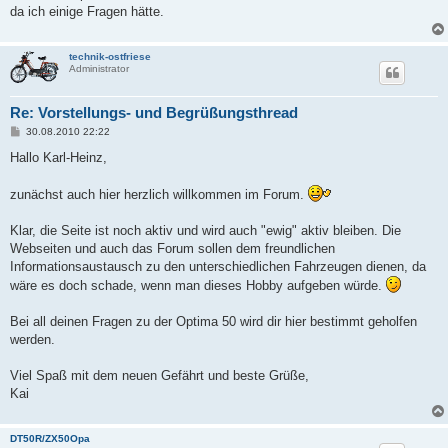
da ich einige Fragen hätte.
technik-ostfriese
Administrator
Re: Vorstellungs- und Begrüßungsthread
B
30.08.2010 22:22
e
i
Hallo Karl-Heinz,
t
r
a
zunächst auch hier herzlich willkommen im Forum.
g
Klar, die Seite ist noch aktiv und wird auch "ewig" aktiv bleiben. Die
Webseiten und auch das Forum sollen dem freundlichen
Informationsaustausch zu den unterschiedlichen Fahrzeugen dienen, da
wäre es doch schade, wenn man dieses Hobby aufgeben würde.
Bei all deinen Fragen zu der Optima 50 wird dir hier bestimmt geholfen
werden.
Viel Spaß mit dem neuen Gefährt und beste Grüße,
Kai
DT50R/ZX50Opa