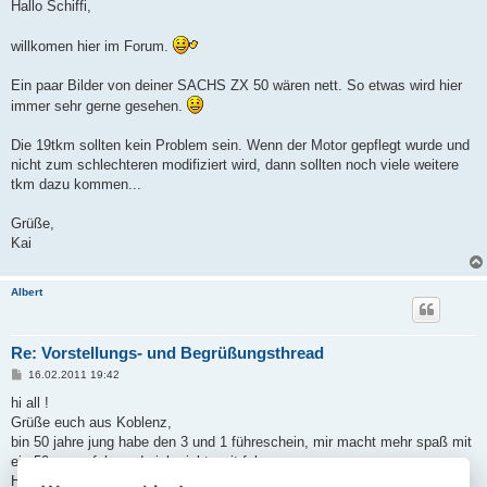
i
Hallo Schiffi,
t
r
a
willkomen hier im Forum.
g
Ein paar Bilder von deiner SACHS ZX 50 wären nett. So etwas wird hier
immer sehr gerne gesehen.
Die 19tkm sollten kein Problem sein. Wenn der Motor gepflegt wurde und
nicht zum schlechteren modifiziert wird, dann sollten noch viele weitere
tkm dazu kommen...
Grüße,
Kai
Albert
Re: Vorstellungs- und Begrüßungsthread
B
16.02.2011 19:42
e
i
hi all !
t
Grüße euch aus Koblenz,
r
a
bin 50 jahre jung habe den 3 und 1 führeschein, mir macht mehr spaß mit
g
ein 50 rumzufahren da ich nicht weit fahre .
Habe mir gestern eine Sacks zx 50 enduro gekauft und die darf auch 50