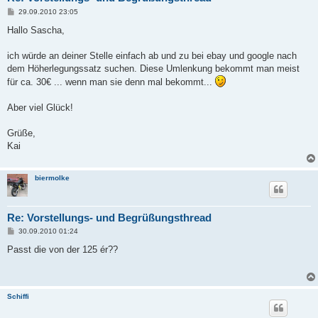
B
29.09.2010 23:05
e
i
Hallo Sascha,
t
r
a
ich würde an deiner Stelle einfach ab und zu bei ebay und google nach
g
dem Höherlegungssatz suchen. Diese Umlenkung bekommt man meist
für ca. 30€ ... wenn man sie denn mal bekommt...
Aber viel Glück!
Grüße,
Kai
biermolke
Re: Vorstellungs- und Begrüßungsthread
B
30.09.2010 01:24
e
i
Passt die von der 125 ér??
t
r
a
g
Schiffi