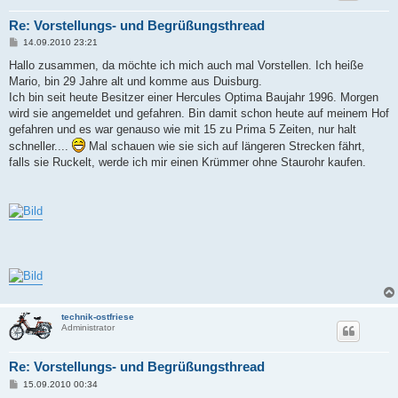
Re: Vorstellungs- und Begrüßungsthread
B
14.09.2010 23:21
e
i
Hallo zusammen, da möchte ich mich auch mal Vorstellen. Ich heiße
t
Mario, bin 29 Jahre alt und komme aus Duisburg.
r
a
Ich bin seit heute Besitzer einer Hercules Optima Baujahr 1996. Morgen
g
wird sie angemeldet und gefahren. Bin damit schon heute auf meinem Hof
gefahren und es war genauso wie mit 15 zu Prima 5 Zeiten, nur halt
schneller....
Mal schauen wie sie sich auf längeren Strecken fährt,
falls sie Ruckelt, werde ich mir einen Krümmer ohne Staurohr kaufen.
technik-ostfriese
Administrator
Re: Vorstellungs- und Begrüßungsthread
B
15.09.2010 00:34
e