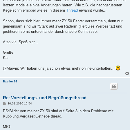
letzten Modelle einige Änderungen hatten. Wie z.B. die nachgerüsteten
Kegelschmiernippel wie es in diesem
Thread
erwähnt wurde...
Schön, dass sich hier immer mehr ZX 50 Fahrer versammeln, denn nur
gemeinsam sind wir "Stark auf zwei Rädern" (Hercules Werbezitat) und
profitieren somit untereinander durch unsere Kenntnisse.
Also viel Spaß hier...
Grüße,
Kai
@Marvin: Wir haben uns ja schon etwas mehr online-unterhalten...
Bastler 92
Re: Vorstellungs- und Begrüßungsthread
B
30.01.2010 15:54
e
i
PS:Bilder von meiner ZX 50 sind auf Seite 8 in dem Probleme mit
t
Kupplung,Vergaser,Getriebe thread.
r
a
g
MfG: