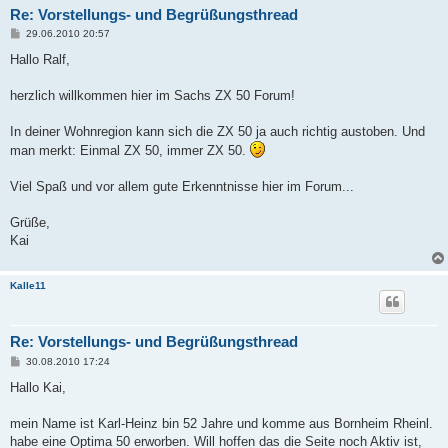
Re: Vorstellungs- und Begrüßungsthread
B
29.06.2010 20:57
e
i
Hallo Ralf,
t
r
a
herzlich willkommen hier im Sachs ZX 50 Forum!
g
In deiner Wohnregion kann sich die ZX 50 ja auch richtig austoben. Und
man merkt: Einmal ZX 50, immer ZX 50.
Viel Spaß und vor allem gute Erkenntnisse hier im Forum...
Grüße,
Kai
Kalle11
Re: Vorstellungs- und Begrüßungsthread
B
30.08.2010 17:24
e
i
Hallo Kai,
t
r
a
mein Name ist Karl-Heinz bin 52 Jahre und komme aus Bornheim Rheinl.
g
habe eine Optima 50 erworben. Will hoffen das die Seite noch Aktiv ist,