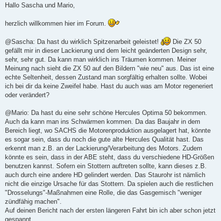
i
Hallo Sascha und Mario,
t
r
a
herzlich willkommen hier im Forum.
g
@Sascha: Da hast du wirklich Spitzenarbeit geleistet!
Die ZX 50
gefällt mir in dieser Lackierung und dem leicht geänderten Design sehr,
sehr, sehr gut. Da kann man wirklich ins Träumen kommen. Meiner
Meinung nach sieht die ZX 50 auf den Bildern "wie neu" aus. Das ist eine
echte Seltenheit, dessen Zustand man sorgfältig erhalten sollte. Wobei
ich bei dir da keine Zweifel habe. Hast du auch was am Motor regeneriert
oder verändert?
@Mario: Da hast du eine sehr schöne Hercules Optima 50 bekommen.
Auch da kann man ins Schwärmen kommen. Da das Baujahr in dem
Bereich liegt, wo SACHS die Motorenproduktion ausgelagert hat, könnte
es sogar sein, dass du noch die gute alte Hercules Qualität hast. Das
erkennt man z.B. an der Lackierung/Verarbeitung des Motors. Zudem
könnte es sein, dass in der ABE steht, dass du verschiedene HD-Größen
benutzen kannst. Sofern ein Stottern auftreten sollte, kann dieses z.B.
auch durch eine andere HD gelindert werden. Das Staurohr ist nämlich
nicht die einzige Ursache für das Stottern. Da spielen auch die restlichen
"Drosselungs"-Maßnahmen eine Rolle, die das Gasgemisch "weniger
zündfähig machen".
Auf deinen Bericht nach der ersten längeren Fahrt bin ich aber schon jetzt
gespannt.