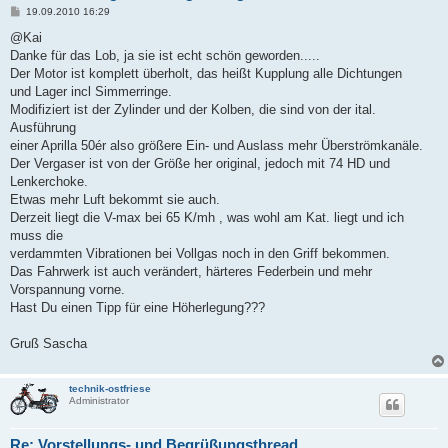
B
19.09.2010 16:29
e
i
@Kai
t
Danke für das Lob, ja sie ist echt schön geworden.....
r
a
Der Motor ist komplett überholt, das heißt Kupplung alle Dichtungen
g
und Lager incl Simmerringe.
Modifiziert ist der Zylinder und der Kolben, die sind von der ital.
Ausführung
einer Aprilla 50ér also größere Ein- und Auslass mehr Überströmkanäle.
Der Vergaser ist von der Größe her original, jedoch mit 74 HD und
Lenkerchoke.
Etwas mehr Luft bekommt sie auch.
Derzeit liegt die V-max bei 65 K/mh , was wohl am Kat. liegt und ich
muss die
verdammten Vibrationen bei Vollgas noch in den Griff bekommen.
Das Fahrwerk ist auch verändert, härteres Federbein und mehr
Vorspannung vorne.
Hast Du einen Tipp für eine Höherlegung???
Gruß Sascha
technik-ostfriese
Administrator
Re: Vorstellungs- und Begrüßungsthread