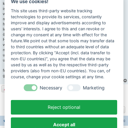
We use cookies!
km fahren wie es in den Brief steht,
ist by 1996 , war nicht teuer 370 euro und muss etwas dran gemacht
This site uses third-party website tracking
werden, hinten fehlen die Bremsbeläge und hat ca 8000 km drauf,
technologies to provide its services, constantly
meine Kaufentscheidung war das die 4 kw hat ,meine suzuki enduro ts
improve and display advertisements according to
hat nur 2 kw und das war der reiz umzusteigen, das einzige was mich
users' interests. I agree to this and can revoke or
leicht stört an die zx ist das die nicht selber das gemischt über eine
ölpumpe mischt.
change my consent at any time with effect for the
Hat die denn keine ölpumpe ?
future.We point out that some tools may transfer data
wie macht ihr das denn?
to third countries without an adequate level of data
nimmt ihr das Öl immer mit ? und wo macht ihr das öl an die zx hin?
protection. By clicking "Accept (incl. data transfer to
unter dem Sattel?
non-EU countries)", you agree that the data may be
und wo kann ich die Bremsbeläge kaufen?
used by us as well as by the respective third-party
freue mich mit euch zusammen in diesen forum sein zu dürfen
providers (also from non-EU countries). You can, of
gruß Albert
course, change your cookie settings at any time.
Necessary
Marketing
Antworten
Seite
1
von
67
1
2
3
4
5
67
Nächste
1338 Beiträge
…
Reject optional
Gehe zu
Foren-Übersicht
Alle Foren-Cookies löschen
Alle Zeiten sind
UTC+02:00
Accept all