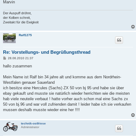
Marvin
Der Auspuff dröhnt,
der Kolben schreit,
Zweitakt für die Ewigkeit
Ralf1275
Re: Vorstellungs- und Begrüßungsthread
B
28.06.2010 21:37
e
i
hallo zusammen
t
r
a
Mein Name ist Ralf bin 34 jahre alt und komme aus dem Nordrhein-
g
Westfalen genauer Sauerland
ich besitze eine Hercules (Sachs) ZX 50 von bj 95 und habe sie über
ebay gekauft und musste sie natürlich wieder herrichten wie die meisten
hab viele neuteile verbaut ! hatte vorher auch schon mal eine Sachs zx
50 von bj.96 und war voll zufrienden damit ! leider habe ich sie verkaufen
mussen deshalb musste wieder eine her !!!!
technik-ostfriese
Administrator