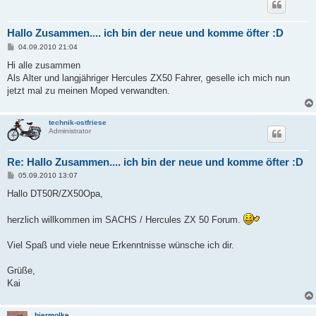
Hallo Zusammen.... ich bin der neue und komme öfter :D
B
04.09.2010 21:04
e
i
Hi alle zusammen
t
Als Alter und langjähriger Hercules ZX50 Fahrer, geselle ich mich nun
r
a
jetzt mal zu meinen Moped verwandten.
g
technik-ostfriese
Administrator
Re: Hallo Zusammen.... ich bin der neue und komme öfter :D
B
05.09.2010 13:07
e
i
Hallo DT50R/ZX50Opa,
t
r
a
herzlich willkommen im SACHS / Hercules ZX 50 Forum.
g
Viel Spaß und viele neue Erkenntnisse wünsche ich dir.
Grüße,
Kai
biermolke