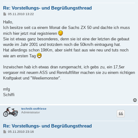
Re: Vorstellungs- und Begrüßungsthread
B
05.11.2010 13:22
e
i
Hallo,
t
Ich besitze seit ca einem Monat die Sachs ZX 50 und dachte ich muss
r
a
mich hier jetzt mal registrieren
g
Sie ist etwas ganz besonderes, denn sie ist eine der letzten die gebaut
wurde im Jahr 2001 und trotzdem noch die 50km/h eintragung hat.
Hat allerdings schon 19tKm, aber sieht fast aus wie neu und tuts noch
wie am ersten Tag
Inzwischen hab ich etwas dran rumgemacht, ich gebs zu, ein 17,5er
vergaser mit neuem ASS und Rennluftfilter machen sie zu einem richtigen
Kraftpaket und "Weeliemonster".
mfg
Schiffi
technik-ostfriese
Administrator
Re: Vorstellungs- und Begrüßungsthread
B
05.11.2010 23:16
e