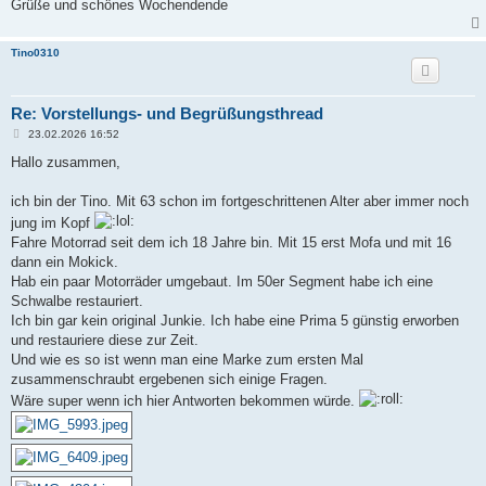
Grüße und schönes Wochendende
Tino0310
Re: Vorstellungs- und Begrüßungsthread
B
23.02.2026 16:52
e
i
Hallo zusammen,
t
r
a
ich bin der Tino. Mit 63 schon im fortgeschrittenen Alter aber immer noch
g
jung im Kopf
Fahre Motorrad seit dem ich 18 Jahre bin. Mit 15 erst Mofa und mit 16
dann ein Mokick.
Hab ein paar Motorräder umgebaut. Im 50er Segment habe ich eine
Schwalbe restauriert.
Ich bin gar kein original Junkie. Ich habe eine Prima 5 günstig erworben
und restauriere diese zur Zeit.
Und wie es so ist wenn man eine Marke zum ersten Mal
zusammenschraubt ergebenen sich einige Fragen.
Wäre super wenn ich hier Antworten bekommen würde.