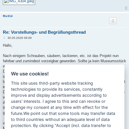
Rix314
Re: Vorstellungs- und Begrüßungsthread
B
30.05.2026 09:09
e
i
Hallo,
t
r
a
Nach einigem Schrauben, säubern, lackieren, etc. ist das Projekt nun
g
fahrbar und zumindest vorzeigbar geworden. Sollte ja kein Museumsstück
werden.
Das Mofa tut nun was es soll und wird hoffentlich dieses Jahr einige km
We use cookies!
sehen.
Ich hoffe das ist ok das hier zu posten, auch wenn Rixe Mofas in der Zeit
This site uses third-party website tracking
eine bucklige Verwandtschaft von Hercules waren.
technologies to provide its services, constantly
Dafür gibt’s nicht wirklich ein eigenes Forum (kein aktives) und die Mofas
improve and display advertisements according to
waren hier im Umland des Westerwalds in den Siebzigern und Achtzigern
users' interests. I agree to this and can revoke or
durchaus genauso populär wie Hercules oder Zündapp, während
change my consent at any time with effect for the
italienische, französische oder österreichische Marken kaum eine Rolle
gespielt haben.
future.We point out that some tools may transfer data
to third countries without an adequate level of data
viele Grüße
protection. By clicking "Accept (incl. data transfer to
Matthias