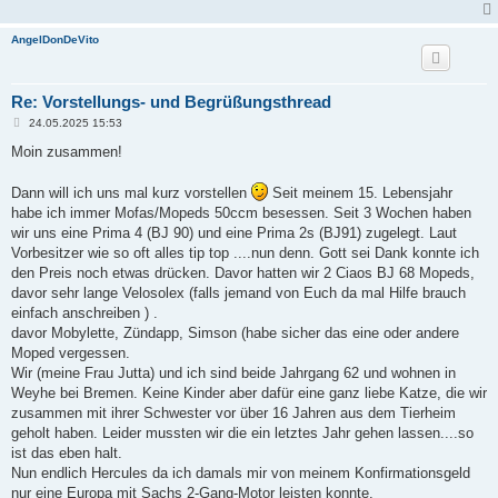
AngelDonDeVito
Re: Vorstellungs- und Begrüßungsthread
B
24.05.2025 15:53
e
i
Moin zusammen!
t
r
a
Dann will ich uns mal kurz vorstellen
Seit meinem 15. Lebensjahr
g
habe ich immer Mofas/Mopeds 50ccm besessen. Seit 3 Wochen haben
wir uns eine Prima 4 (BJ 90) und eine Prima 2s (BJ91) zugelegt. Laut
Vorbesitzer wie so oft alles tip top ....nun denn. Gott sei Dank konnte ich
den Preis noch etwas drücken. Davor hatten wir 2 Ciaos BJ 68 Mopeds,
davor sehr lange Velosolex (falls jemand von Euch da mal Hilfe brauch
einfach anschreiben ) .
davor Mobylette, Zündapp, Simson (habe sicher das eine oder andere
Moped vergessen.
Wir (meine Frau Jutta) und ich sind beide Jahrgang 62 und wohnen in
Weyhe bei Bremen. Keine Kinder aber dafür eine ganz liebe Katze, die wir
zusammen mit ihrer Schwester vor über 16 Jahren aus dem Tierheim
geholt haben. Leider mussten wir die ein letztes Jahr gehen lassen....so
ist das eben halt.
Nun endlich Hercules da ich damals mir von meinem Konfirmationsgeld
nur eine Europa mit Sachs 2-Gang-Motor leisten konnte.