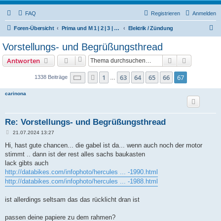
FAQ
Registrieren
Anmelden
S
Foren-Übersicht
Prima und M 1 | 2 | 3 | 4 | 5 | 6 | 504/506 M | 510 | 512 (Hercules / SACHS / DKW)
Elektrik / Zündung
u
Vorstellungs- und Begrüßungsthread
c
Suche
Erweiterte
Antworten
h
e
Seite
67
von
67
1
63
64
65
66
67
Vorherige
1338 Beiträge
…
carinona
Re: Vorstellungs- und Begrüßungsthread
B
21.07.2024 13:27
e
i
Hi, hast gute chancen... die gabel ist da... wenn auch noch der motor
t
stimmt .. dann ist der rest alles sachs baukasten
r
a
lack gibts auch
g
http://databikes.com/infophoto/hercules ... -1990.html
http://databikes.com/infophoto/hercules ... -1988.html
ist allerdings seltsam das das rücklicht dran ist
passen deine papiere zu dem rahmen?