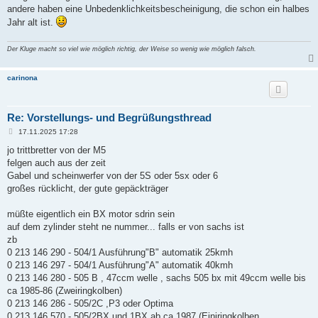
andere haben eine Unbedenklichkeitsbescheinigung, die schon ein halbes
Jahr alt ist.
Der Kluge macht so viel wie möglich richtig, der Weise so wenig wie möglich falsch.
carinona
Re: Vorstellungs- und Begrüßungsthread
B
17.11.2025 17:28
e
i
jo trittbretter von der M5
t
felgen auch aus der zeit
r
a
Gabel und scheinwerfer von der 5S oder 5sx oder 6
g
großes rücklicht, der gute gepäckträger
müßte eigentlich ein BX motor sdrin sein
auf dem zylinder steht ne nummer... falls er von sachs ist
zb
0 213 146 290 - 504/1 Ausführung"B" automatik 25kmh
0 213 146 297 - 504/1 Ausführung"A" automatik 40kmh
0 213 146 280 - 505 B , 47ccm welle , sachs 505 bx mit 49ccm welle bis
ca 1985-86 (Zweiringkolben)
0 213 146 286 - 505/2C ,P3 oder Optima
0 213 146 570 - 505/2BX und 1BX ab ca 1987 (Einiringkolben,