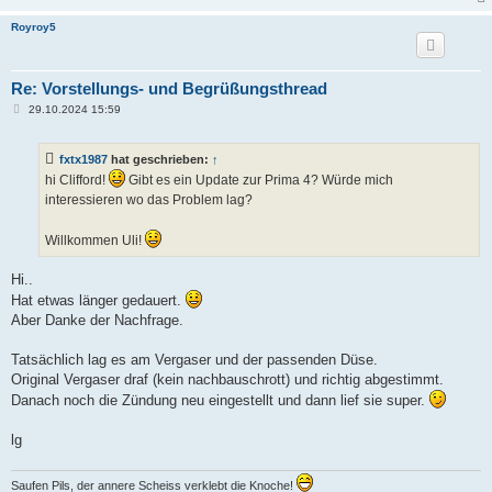
Royroy5
Re: Vorstellungs- und Begrüßungsthread
B
29.10.2024 15:59
e
i
t
fxtx1987
hat geschrieben:
↑
r
a
hi Clifford!
Gibt es ein Update zur Prima 4? Würde mich
g
interessieren wo das Problem lag?
Willkommen Uli!
Hi..
Hat etwas länger gedauert.
Aber Danke der Nachfrage.
Tatsächlich lag es am Vergaser und der passenden Düse.
Original Vergaser draf (kein nachbauschrott) und richtig abgestimmt.
Danach noch die Zündung neu eingestellt und dann lief sie super.
lg
Saufen Pils, der annere Scheiss verklebt die Knoche!