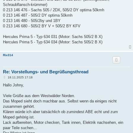
Schraubflansch-krümmer)
0 213 146 476 - Sachs 505 / 2DX, 505/2 DY optima 50kmh
0 213 146 487 - 505/2 DY optima 50kmh
0 213 146 480 - 505/2by und 1BY
0 213 146 680 - 505/2 BY V + 505/2 BY KFV
Hercules Prima 5 - Typ 634 031 (Motor: Sachs 505/2 B X)
Hercules Prima 5 - Typ 634 034 (Motor: Sachs 505/2 B X)
Rix314
Re: Vorstellungs- und Begrüßungsthread
B
18.11.2025 17:18
e
i
Hallo Johny,
t
r
a
Viele Grüße aus dem Westwälder Norden.
g
Das Moped sieht doch machbar aus. Selbst wenn da einiges nicht
zusammen gehört.
Klären würde ich aber tatsächlich ob zumindest ABE echt und zum
Moped gehörig ist.
Lack aufbereiten, Motor checken, Tank innen, Elektrik nachsehen, ein
paar Teile suchen…