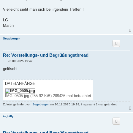
Vielleicht sieht man sich bei irgendein Treffen !
LG
Martin
Segeberger
Re: Vorstellungs- und Begrüßungsthread
B
23.09.2025 19:42
e
i
gelöscht
t
r
a
g
DATEIANHÄNGE
IMG_0505.jpg (255.92 KiB) 289426 mal betrachtet
Zuletzt geändert von
Segeberger
am 20.11.2025 19:18, insgesamt 1-mal geändert.
ingbilly
Re: Vorstellungs- und Begrüßungsthread