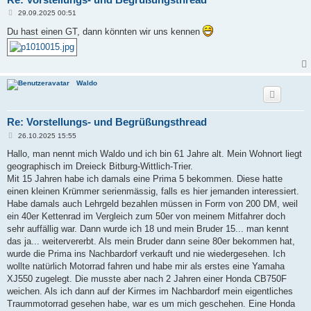
B
29.09.2025 00:51
e
i
Du hast einen GT, dann könnten wir uns kennen
t
r
a
g
Waldo
Re: Vorstellungs- und Begrüßungsthread
B
26.10.2025 15:55
e
i
Hallo, man nennt mich Waldo und ich bin 61 Jahre alt. Mein Wohnort liegt
t
geographisch im Dreieck Bitburg-Wittlich-Trier.
r
a
Mit 15 Jahren habe ich damals eine Prima 5 bekommen. Diese hatte
g
einen kleinen Krümmer serienmässig, falls es hier jemanden interessiert.
Habe damals auch Lehrgeld bezahlen müssen in Form von 200 DM, weil
ein 40er Kettenrad im Vergleich zum 50er von meinem Mitfahrer doch
sehr auffällig war. Dann wurde ich 18 und mein Bruder 15... man kennt
das ja... weitervererbt. Als mein Bruder dann seine 80er bekommen hat,
wurde die Prima ins Nachbardorf verkauft und nie wiedergesehen. Ich
wollte natürlich Motorrad fahren und habe mir als erstes eine Yamaha
XJ550 zugelegt. Die musste aber nach 2 Jahren einer Honda CB750F
weichen. Als ich dann auf der Kirmes im Nachbardorf mein eigentliches
Traummotorrad gesehen habe, war es um mich geschehen. Eine Honda