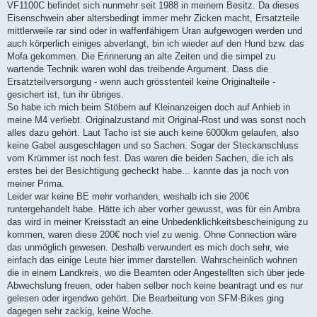
VF1100C befindet sich nunmehr seit 1988 in meinem Besitz. Da dieses
Eisenschwein aber altersbedingt immer mehr Zicken macht, Ersatzteile
mittlerweile rar sind oder in waffenfähigem Uran aufgewogen werden und
auch körperlich einiges abverlangt, bin ich wieder auf den Hund bzw. das
Mofa gekommen. Die Erinnerung an alte Zeiten und die simpel zu
wartende Technik waren wohl das treibende Argument. Dass die
Ersatzteilversorgung - wenn auch grösstenteil keine Originalteile -
gesichert ist, tun ihr übriges.
So habe ich mich beim Stöbern auf Kleinanzeigen doch auf Anhieb in
meine M4 verliebt. Originalzustand mit Original-Rost und was sonst noch
alles dazu gehört. Laut Tacho ist sie auch keine 6000km gelaufen, also
keine Gabel ausgeschlagen und so Sachen. Sogar der Steckanschluss
vom Krümmer ist noch fest. Das waren die beiden Sachen, die ich als
erstes bei der Besichtigung gecheckt habe... kannte das ja noch von
meiner Prima.
Leider war keine BE mehr vorhanden, weshalb ich sie 200€
runtergehandelt habe. Hätte ich aber vorher gewusst, was für ein Ambra
das wird in meiner Kreisstadt an eine Unbedenklichkeitsbescheinigung zu
kommen, waren diese 200€ noch viel zu wenig. Ohne Connection wäre
das unmöglich gewesen. Deshalb verwundert es mich doch sehr, wie
einfach das einige Leute hier immer darstellen. Wahrscheinlich wohnen
die in einem Landkreis, wo die Beamten oder Angestellten sich über jede
Abwechslung freuen, oder haben selber noch keine beantragt und es nur
gelesen oder irgendwo gehört. Die Bearbeitung von SFM-Bikes ging
dagegen sehr zackig, keine Woche.