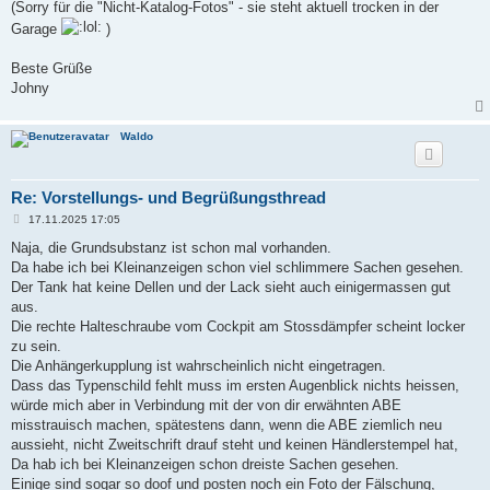
(Sorry für die "Nicht-Katalog-Fotos" - sie steht aktuell trocken in der
Garage
)
Beste Grüße
Johny
Waldo
Re: Vorstellungs- und Begrüßungsthread
B
17.11.2025 17:05
e
i
Naja, die Grundsubstanz ist schon mal vorhanden.
t
Da habe ich bei Kleinanzeigen schon viel schlimmere Sachen gesehen.
r
a
Der Tank hat keine Dellen und der Lack sieht auch einigermassen gut
g
aus.
Die rechte Halteschraube vom Cockpit am Stossdämpfer scheint locker
zu sein.
Die Anhängerkupplung ist wahrscheinlich nicht eingetragen.
Dass das Typenschild fehlt muss im ersten Augenblick nichts heissen,
würde mich aber in Verbindung mit der von dir erwähnten ABE
misstrauisch machen, spätestens dann, wenn die ABE ziemlich neu
aussieht, nicht Zweitschrift drauf steht und keinen Händlerstempel hat,
Da hab ich bei Kleinanzeigen schon dreiste Sachen gesehen.
Einige sind sogar so doof und posten noch ein Foto der Fälschung,