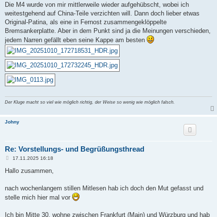
Die M4 wurde von mir mittlerweile wieder aufgehübscht, wobei ich
weitestgehend auf China-Teile verzichten will. Dann doch lieber etwas
Original-Patina, als eine in Fernost zusammengeklöppelte
Bremsankerplatte. Aber in dem Punkt sind ja die Meinungen verschieden,
jedem Narren gefällt eben seine Kappe am besten
Der Kluge macht so viel wie möglich richtig, der Weise so wenig wie möglich falsch.
Johny
Re: Vorstellungs- und Begrüßungsthread
B
17.11.2025 16:18
e
i
Hallo zusammen,
t
r
a
nach wochenlangem stillen Mitlesen hab ich doch den Mut gefasst und
g
stelle mich hier mal vor
Ich bin Mitte 30, wohne zwischen Frankfurt (Main) und Würzburg und hab