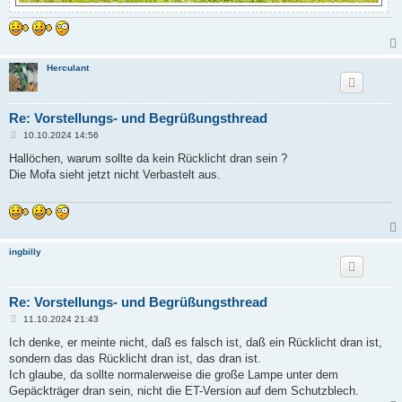
Herculant
Re: Vorstellungs- und Begrüßungsthread
B
10.10.2024 14:56
e
i
Hallöchen, warum sollte da kein Rücklicht dran sein ?
t
Die Mofa sieht jetzt nicht Verbastelt aus.
r
a
g
ingbilly
Re: Vorstellungs- und Begrüßungsthread
B
11.10.2024 21:43
e
i
Ich denke, er meinte nicht, daß es falsch ist, daß ein Rücklicht dran ist,
t
sondern das das Rücklicht dran ist, das dran ist.
r
a
Ich glaube, da sollte normalerweise die große Lampe unter dem
g
Gepäckträger dran sein, nicht die ET-Version auf dem Schutzblech.