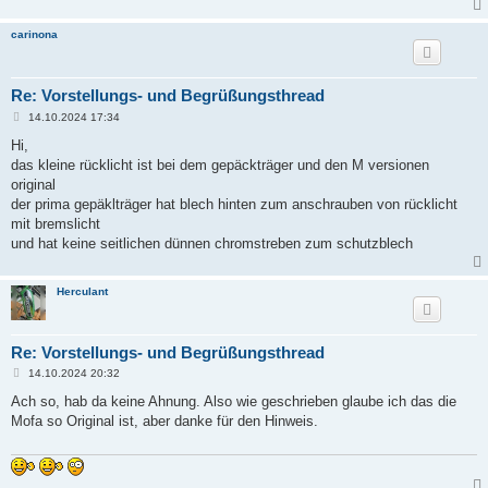
carinona
Re: Vorstellungs- und Begrüßungsthread
B
14.10.2024 17:34
e
i
Hi,
t
das kleine rücklicht ist bei dem gepäckträger und den M versionen
r
a
original
g
der prima gepäklträger hat blech hinten zum anschrauben von rücklicht
mit bremslicht
und hat keine seitlichen dünnen chromstreben zum schutzblech
Herculant
Re: Vorstellungs- und Begrüßungsthread
B
14.10.2024 20:32
e
i
Ach so, hab da keine Ahnung. Also wie geschrieben glaube ich das die
t
Mofa so Original ist, aber danke für den Hinweis.
r
a
g