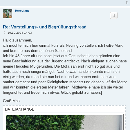
Herculant
Re: Vorstellungs- und Begrüßungsthread
B
10.10.2024 14:03
e
i
Hallo zusammen,
t
ich möchte mich hier einmal kurz als Neuling vorstellen, ich heiße Maik
r
a
und komme aus dem schönen Sauerland.
g
Ich bin 48 Jahre alt und habe jetzt aus Gesundheitlichen gründen eine
neue Beschäftigung aus der Jugend entdeckt. Nach einigem suchen habe
meine Hercules M5 gefunden. Die Mofa sah erst nicht so gut aus und
hatte auch noch einige mängel. Nach etwas handeln konnte man sich
einig werden, da stand sie nun bei mir und wir haben erstmal etwas
sauber gemacht und paar Kleinigkeiten repariert und danach lief der Motor
und wir konnten die ersten Meter fahren. Mittlerweile habe ich sie weiter
hergerichtet und freue mich etwas Glück gehabt zu haben.[
Gruß Maik
DATEIANHÄNGE