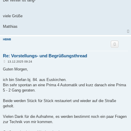
Der Winter ist lang-
viele Grüße
Matthias
HBM8
Re: Vorstellungs- und Begrüßungsthread
B
13.12.2025 09:24
e
i
Guten Morgen,
t
r
a
ich bin Stefan bj. 84. aus Euskirchen.
g
Bin sehr spontan an eine Prima 4 Automatik und kurz danach eine Prima
5 - 2 Gang geraten.
Beide werden Stück für Stück restauriert und wieder auf die Straße
geholt.
Vielen Dank für die Aufnahme, es werden bestimmt noch ein paar Fragen
zur Technik von mir kommen.