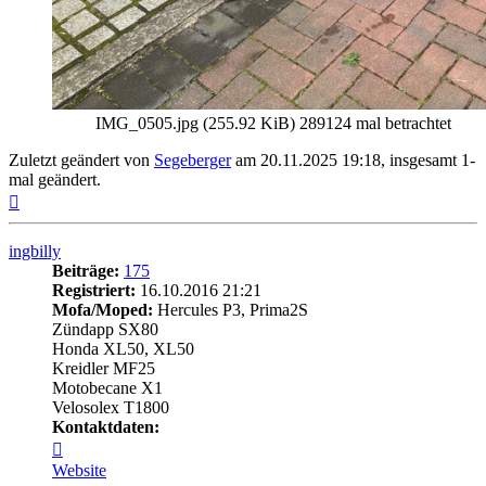
IMG_0505.jpg (255.92 KiB) 289124 mal betrachtet
Zuletzt geändert von
Segeberger
am 20.11.2025 19:18, insgesamt 1-
mal geändert.
Nach
oben
ingbilly
Beiträge:
175
Registriert:
16.10.2016 21:21
Mofa/Moped:
Hercules P3, Prima2S
Zündapp SX80
Honda XL50, XL50
Kreidler MF25
Motobecane X1
Velosolex T1800
Kontaktdaten:
Kontaktdaten
von
Website
ingbilly