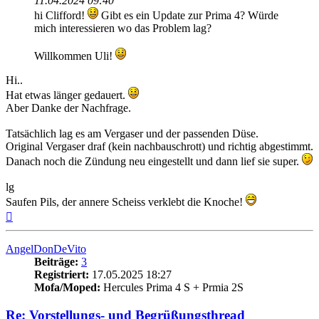
11.04.2024 09:40
hi Clifford!
Gibt es ein Update zur Prima 4? Würde
mich interessieren wo das Problem lag?
Willkommen Uli!
Hi..
Hat etwas länger gedauert.
Aber Danke der Nachfrage.
Tatsächlich lag es am Vergaser und der passenden Düse.
Original Vergaser draf (kein nachbauschrott) und richtig abgestimmt.
Danach noch die Zündung neu eingestellt und dann lief sie super.
lg
Saufen Pils, der annere Scheiss verklebt die Knoche!
Nach
oben
AngelDonDeVito
Beiträge:
3
Registriert:
17.05.2025 18:27
Mofa/Moped:
Hercules Prima 4 S + Prmia 2S
Re: Vorstellungs- und Begrüßungsthread