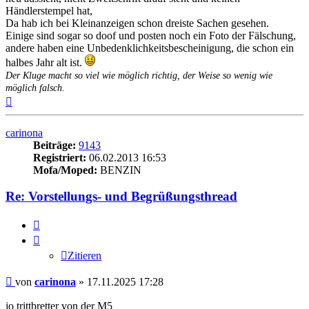
Händlerstempel hat,
Da hab ich bei Kleinanzeigen schon dreiste Sachen gesehen.
Einige sind sogar so doof und posten noch ein Foto der Fälschung,
andere haben eine Unbedenklichkeitsbescheinigung, die schon ein
halbes Jahr alt ist.
Der Kluge macht so viel wie möglich richtig, der Weise so wenig wie
möglich falsch.
Nach
oben
carinona
Beiträge:
9143
Registriert:
06.02.2013 16:53
Mofa/Moped:
BENZIN
Re: Vorstellungs- und Begrüßungsthread
Zitieren
Zitieren
Beitrag
von
carinona
»
17.11.2025 17:28
jo trittbretter von der M5