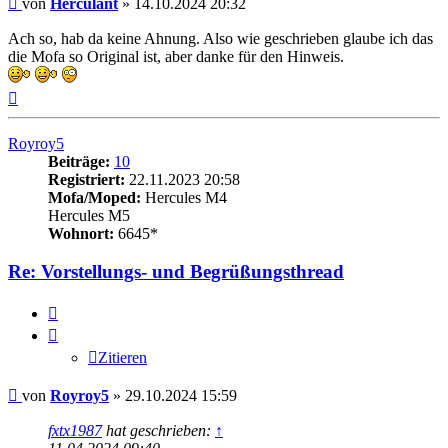
von
Herculant
»
14.10.2024 20:32
Ach so, hab da keine Ahnung. Also wie geschrieben glaube ich das
die Mofa so Original ist, aber danke für den Hinweis.
Nach
oben
Royroy5
Beiträge:
10
Registriert:
22.11.2023 20:58
Mofa/Moped:
Hercules M4
Hercules M5
Wohnort:
6645*
Re: Vorstellungs- und Begrüßungsthread
Zitieren
Zitieren
Beitrag
von
Royroy5
»
29.10.2024 15:59
fxtx1987
hat geschrieben:
↑