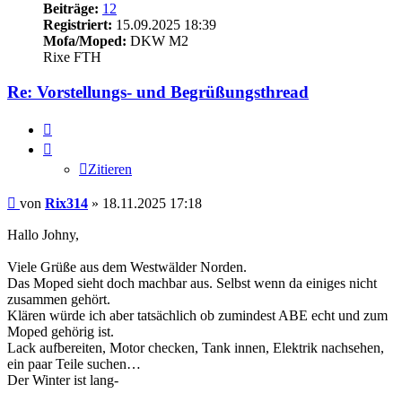
Beiträge:
12
Registriert:
15.09.2025 18:39
Mofa/Moped:
DKW M2
Rixe FTH
Re: Vorstellungs- und Begrüßungsthread
Zitieren
Zitieren
Beitrag
von
Rix314
»
18.11.2025 17:18
Hallo Johny,
Viele Grüße aus dem Westwälder Norden.
Das Moped sieht doch machbar aus. Selbst wenn da einiges nicht
zusammen gehört.
Klären würde ich aber tatsächlich ob zumindest ABE echt und zum
Moped gehörig ist.
Lack aufbereiten, Motor checken, Tank innen, Elektrik nachsehen,
ein paar Teile suchen…
Der Winter ist lang-