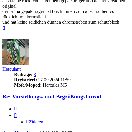
das kleine rücklicht ist bei dem gepäckträger und den M versionen
original
der prima gepäklträger hat blech hinten zum anschrauben von
rücklicht mit bremslicht
und hat keine seitlichen dünnen chromstreben zum schutzblech
Nach
oben
Herculant
Beiträge:
3
Registriert:
17.09.2024 11:59
Mofa/Moped:
Hercules M5
Re: Vorstellungs- und Begrüßungsthread
Zitieren
Zitieren
Beitrag