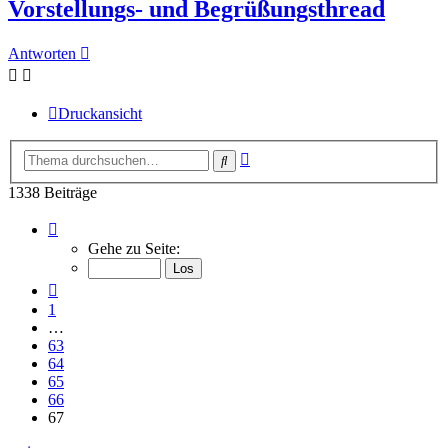
Vorstellungs- und Begrüßungsthread
Antworten
Druckansicht
Erweiterte
Suche
Suche
1338 Beiträge
Seite
67
Gehe zu Seite:
von
67
Vorherige
1
…
63
64
65
66
67