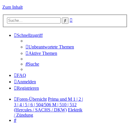
Zum Inhalt
Erweiterte
Suche
Suche
Schnellzugriff
Unbeantwortete Themen
Aktive Themen
Suche
FAQ
Anmelden
Registrieren
Foren-Übersicht
Prima und M 1 | 2 |
3 | 4 | 5 | 6 | 504/506 M | 510 | 512
(Hercules / SACHS / DKW)
Elektrik
/ Zündung
Suche