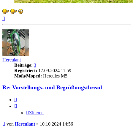
Nach
oben
Herculant
Beiträge:
3
Registriert:
17.09.2024 11:59
Mofa/Moped:
Hercules M5
Re: Vorstellungs- und Begrüßungsthread
Zitieren
Zitieren
Beitrag
von
Herculant
»
10.10.2024 14:56