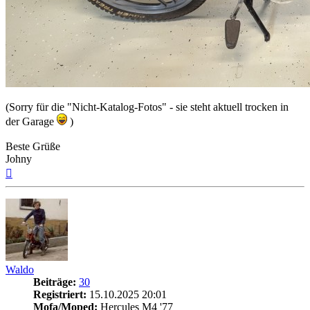
(Sorry für die "Nicht-Katalog-Fotos" - sie steht aktuell trocken in
der Garage
)
Beste Grüße
Johny
Nach
oben
Waldo
Beiträge:
30
Registriert:
15.10.2025 20:01
Mofa/Moped:
Hercules M4 '77