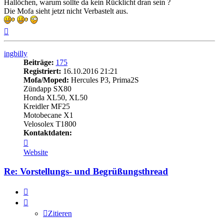
Hallöchen, warum sollte da kein Rücklicht dran sein ?
Die Mofa sieht jetzt nicht Verbastelt aus.
Nach
oben
ingbilly
Beiträge:
175
Registriert:
16.10.2016 21:21
Mofa/Moped:
Hercules P3, Prima2S
Zündapp SX80
Honda XL50, XL50
Kreidler MF25
Motobecane X1
Velosolex T1800
Kontaktdaten:
Kontaktdaten
von
Website
ingbilly
Re: Vorstellungs- und Begrüßungsthread
Zitieren
Zitieren