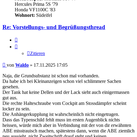
Hercules Prima 5S '79
Honda VF1100C '83
Wohnort:
Südeifel
Re: Vorstellungs- und Begrüßungsthread
Zitieren
Zitieren
Beitrag
von
Waldo
»
17.11.2025 17:05
Naja, die Grundsubstanz ist schon mal vorhanden.
Da habe ich bei Kleinanzeigen schon viel schlimmere Sachen
gesehen.
Der Tank hat keine Dellen und der Lack sieht auch einigermassen
gut aus.
Die rechte Halteschraube vom Cockpit am Stossdämpfer scheint
locker zu sein.
Die Anhängerkupplung ist wahrscheinlich nicht eingetragen.
Dass das Typenschild fehlt muss im ersten Augenblick nichts
heissen, würde mich aber in Verbindung mit der von dir erwähnten
ABE misstrauisch machen, spätestens dann, wenn die ABE ziemlich
neu aussieht, nicht Zweitschrift drauf steht und keinen