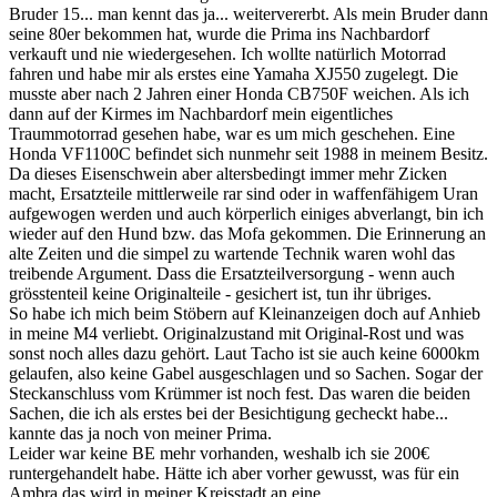
Bruder 15... man kennt das ja... weitervererbt. Als mein Bruder dann
seine 80er bekommen hat, wurde die Prima ins Nachbardorf
verkauft und nie wiedergesehen. Ich wollte natürlich Motorrad
fahren und habe mir als erstes eine Yamaha XJ550 zugelegt. Die
musste aber nach 2 Jahren einer Honda CB750F weichen. Als ich
dann auf der Kirmes im Nachbardorf mein eigentliches
Traummotorrad gesehen habe, war es um mich geschehen. Eine
Honda VF1100C befindet sich nunmehr seit 1988 in meinem Besitz.
Da dieses Eisenschwein aber altersbedingt immer mehr Zicken
macht, Ersatzteile mittlerweile rar sind oder in waffenfähigem Uran
aufgewogen werden und auch körperlich einiges abverlangt, bin ich
wieder auf den Hund bzw. das Mofa gekommen. Die Erinnerung an
alte Zeiten und die simpel zu wartende Technik waren wohl das
treibende Argument. Dass die Ersatzteilversorgung - wenn auch
grösstenteil keine Originalteile - gesichert ist, tun ihr übriges.
So habe ich mich beim Stöbern auf Kleinanzeigen doch auf Anhieb
in meine M4 verliebt. Originalzustand mit Original-Rost und was
sonst noch alles dazu gehört. Laut Tacho ist sie auch keine 6000km
gelaufen, also keine Gabel ausgeschlagen und so Sachen. Sogar der
Steckanschluss vom Krümmer ist noch fest. Das waren die beiden
Sachen, die ich als erstes bei der Besichtigung gecheckt habe...
kannte das ja noch von meiner Prima.
Leider war keine BE mehr vorhanden, weshalb ich sie 200€
runtergehandelt habe. Hätte ich aber vorher gewusst, was für ein
Ambra das wird in meiner Kreisstadt an eine