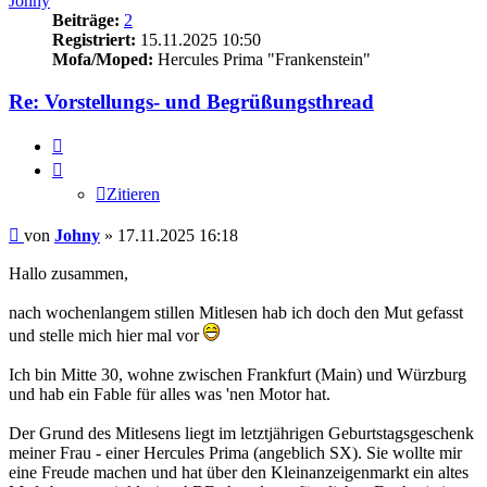
Johny
Beiträge:
2
Registriert:
15.11.2025 10:50
Mofa/Moped:
Hercules Prima "Frankenstein"
Re: Vorstellungs- und Begrüßungsthread
Zitieren
Zitieren
Beitrag
von
Johny
»
17.11.2025 16:18
Hallo zusammen,
nach wochenlangem stillen Mitlesen hab ich doch den Mut gefasst
und stelle mich hier mal vor
Ich bin Mitte 30, wohne zwischen Frankfurt (Main) und Würzburg
und hab ein Fable für alles was 'nen Motor hat.
Der Grund des Mitlesens liegt im letztjährigen Geburtstagsgeschenk
meiner Frau - einer Hercules Prima (angeblich SX). Sie wollte mir
eine Freude machen und hat über den Kleinanzeigenmarkt ein altes