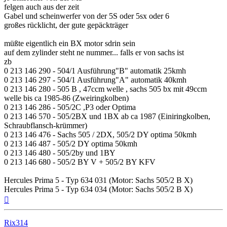
felgen auch aus der zeit
Gabel und scheinwerfer von der 5S oder 5sx oder 6
großes rücklicht, der gute gepäckträger
müßte eigentlich ein BX motor sdrin sein
auf dem zylinder steht ne nummer... falls er von sachs ist
zb
0 213 146 290 - 504/1 Ausführung"B" automatik 25kmh
0 213 146 297 - 504/1 Ausführung"A" automatik 40kmh
0 213 146 280 - 505 B , 47ccm welle , sachs 505 bx mit 49ccm
welle bis ca 1985-86 (Zweiringkolben)
0 213 146 286 - 505/2C ,P3 oder Optima
0 213 146 570 - 505/2BX und 1BX ab ca 1987 (Einiringkolben,
Schraubflansch-krümmer)
0 213 146 476 - Sachs 505 / 2DX, 505/2 DY optima 50kmh
0 213 146 487 - 505/2 DY optima 50kmh
0 213 146 480 - 505/2by und 1BY
0 213 146 680 - 505/2 BY V + 505/2 BY KFV
Hercules Prima 5 - Typ 634 031 (Motor: Sachs 505/2 B X)
Hercules Prima 5 - Typ 634 034 (Motor: Sachs 505/2 B X)
Nach
oben
Rix314