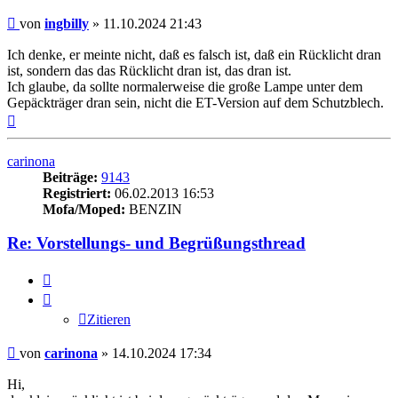
Beitrag
von
ingbilly
»
11.10.2024 21:43
Ich denke, er meinte nicht, daß es falsch ist, daß ein Rücklicht dran
ist, sondern das das Rücklicht dran ist, das dran ist.
Ich glaube, da sollte normalerweise die große Lampe unter dem
Gepäckträger dran sein, nicht die ET-Version auf dem Schutzblech.
Nach
oben
carinona
Beiträge:
9143
Registriert:
06.02.2013 16:53
Mofa/Moped:
BENZIN
Re: Vorstellungs- und Begrüßungsthread
Zitieren
Zitieren
Beitrag
von
carinona
»
14.10.2024 17:34
Hi,