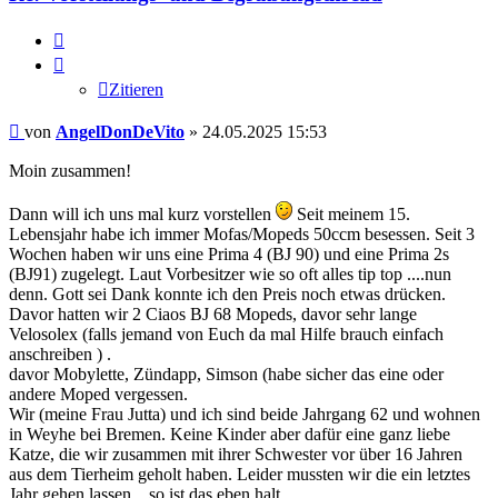
Zitieren
Zitieren
Beitrag
von
AngelDonDeVito
»
24.05.2025 15:53
Moin zusammen!
Dann will ich uns mal kurz vorstellen
Seit meinem 15.
Lebensjahr habe ich immer Mofas/Mopeds 50ccm besessen. Seit 3
Wochen haben wir uns eine Prima 4 (BJ 90) und eine Prima 2s
(BJ91) zugelegt. Laut Vorbesitzer wie so oft alles tip top ....nun
denn. Gott sei Dank konnte ich den Preis noch etwas drücken.
Davor hatten wir 2 Ciaos BJ 68 Mopeds, davor sehr lange
Velosolex (falls jemand von Euch da mal Hilfe brauch einfach
anschreiben ) .
davor Mobylette, Zündapp, Simson (habe sicher das eine oder
andere Moped vergessen.
Wir (meine Frau Jutta) und ich sind beide Jahrgang 62 und wohnen
in Weyhe bei Bremen. Keine Kinder aber dafür eine ganz liebe
Katze, die wir zusammen mit ihrer Schwester vor über 16 Jahren
aus dem Tierheim geholt haben. Leider mussten wir die ein letztes
Jahr gehen lassen....so ist das eben halt.