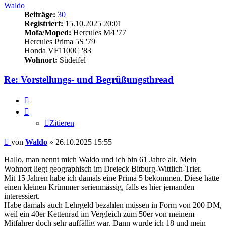
Waldo
Beiträge:
30
Registriert:
15.10.2025 20:01
Mofa/Moped:
Hercules M4 '77
Hercules Prima 5S '79
Honda VF1100C '83
Wohnort:
Südeifel
Re: Vorstellungs- und Begrüßungsthread
Zitieren
Zitieren
Beitrag
von
Waldo
»
26.10.2025 15:55
Hallo, man nennt mich Waldo und ich bin 61 Jahre alt. Mein
Wohnort liegt geographisch im Dreieck Bitburg-Wittlich-Trier.
Mit 15 Jahren habe ich damals eine Prima 5 bekommen. Diese hatte
einen kleinen Krümmer serienmässig, falls es hier jemanden
interessiert.
Habe damals auch Lehrgeld bezahlen müssen in Form von 200 DM,
weil ein 40er Kettenrad im Vergleich zum 50er von meinem
Mitfahrer doch sehr auffällig war. Dann wurde ich 18 und mein