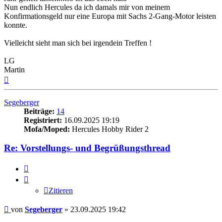
Nun endlich Hercules da ich damals mir von meinem
Konfirmationsgeld nur eine Europa mit Sachs 2-Gang-Motor leisten
konnte.
Vielleicht sieht man sich bei irgendein Treffen !
LG
Martin
Nach
oben
Segeberger
Beiträge:
14
Registriert:
16.09.2025 19:19
Mofa/Moped:
Hercules Hobby Rider 2
Re: Vorstellungs- und Begrüßungsthread
Zitieren
Zitieren
Beitrag
von
Segeberger
»
23.09.2025 19:42