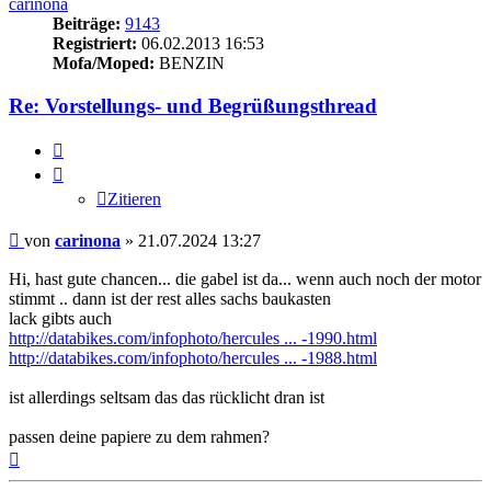
carinona
Beiträge:
9143
Registriert:
06.02.2013 16:53
Mofa/Moped:
BENZIN
Re: Vorstellungs- und Begrüßungsthread
Zitieren
Zitieren
Beitrag
von
carinona
»
21.07.2024 13:27
Hi, hast gute chancen... die gabel ist da... wenn auch noch der motor
stimmt .. dann ist der rest alles sachs baukasten
lack gibts auch
http://databikes.com/infophoto/hercules ... -1990.html
http://databikes.com/infophoto/hercules ... -1988.html
ist allerdings seltsam das das rücklicht dran ist
passen deine papiere zu dem rahmen?
Nach
oben