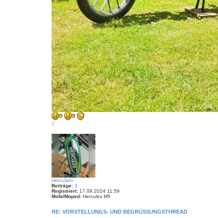
N
a
c
h
o
b
e
n
Herculant
Beiträge:
3
Registriert:
17.09.2024 11:59
Mofa/Moped:
Hercules M5
RE: VORSTELLUNGS- UND BEGRÜSSUNGSTHREAD