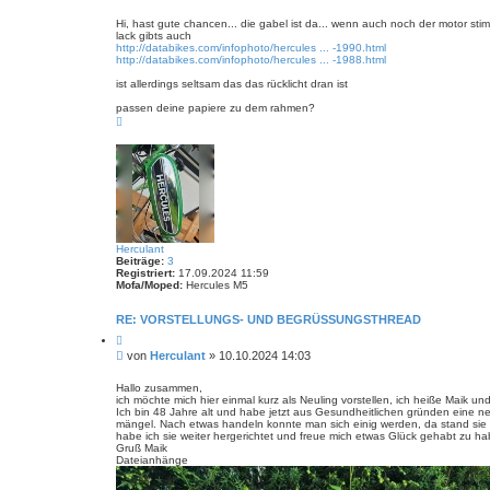
e
e
i
i
e
Hi, hast gute chancen... die gabel ist da... wenn auch noch der motor stim
r
lack gibts auch
t
e
http://databikes.com/infophoto/hercules ... -1990.html
r
n
http://databikes.com/infophoto/hercules ... -1988.html
a
g
ist allerdings seltsam das das rücklicht dran ist
passen deine papiere zu dem rahmen?
N
a
c
h
o
b
e
n
Herculant
Beiträge:
3
Registriert:
17.09.2024 11:59
Mofa/Moped:
Hercules M5
RE: VORSTELLUNGS- UND BEGRÜSSUNGSTHREAD
Z
i
B
von
Herculant
»
10.10.2024 14:03
t
e
i
i
e
Hallo zusammen,
r
ich möchte mich hier einmal kurz als Neuling vorstellen, ich heiße Maik
t
e
Ich bin 48 Jahre alt und habe jetzt aus Gesundheitlichen gründen eine 
r
n
mängel. Nach etwas handeln konnte man sich einig werden, da stand sie nu
a
habe ich sie weiter hergerichtet und freue mich etwas Glück gehabt zu ha
g
Gruß Maik
Dateianhänge