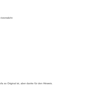
 bremslicht
a so Original ist, aber danke für den Hinweis.