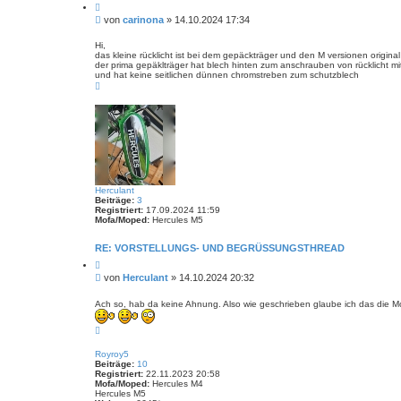
Z
l
i
y
B
von
carinona
»
14.10.2024 17:34
t
e
i
i
e
Hi,
r
das kleine rücklicht ist bei dem gepäckträger und den M versionen original
t
e
der prima gepäklträger hat blech hinten zum anschrauben von rücklicht mit
r
n
und hat keine seitlichen dünnen chromstreben zum schutzblech
a
N
g
a
c
h
o
b
e
n
Herculant
Beiträge:
3
Registriert:
17.09.2024 11:59
Mofa/Moped:
Hercules M5
RE: VORSTELLUNGS- UND BEGRÜSSUNGSTHREAD
Z
i
B
von
Herculant
»
14.10.2024 20:32
t
e
i
i
e
Ach so, hab da keine Ahnung. Also wie geschrieben glaube ich das die Mof
r
t
e
r
N
n
a
a
c
g
Royroy5
h
Beiträge:
10
o
Registriert:
22.11.2023 20:58
b
Mofa/Moped:
Hercules M4
e
Hercules M5
n