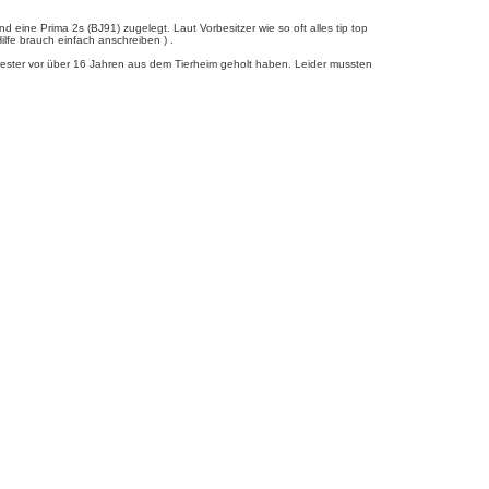
ne Prima 2s (BJ91) zugelegt. Laut Vorbesitzer wie so oft alles tip top
lfe brauch einfach anschreiben ) .
wester vor über 16 Jahren aus dem Tierheim geholt haben. Leider mussten