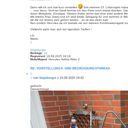
r
t
e
r
Dann will ich uns mal kurz vorstellen
Seit meinem 15. Lebensjahr habe i
n
....nun denn. Gott sei Dank konnte ich den Preis noch etwas drücken. Dav
a
davor Mobylette, Zündapp, Simson (habe sicher das eine oder andere M
g
Wir (meine Frau Jutta) und ich sind beide Jahrgang 62 und wohnen in We
wir die ein letztes Jahr gehen lassen....so ist das eben halt.
Nun endlich Hercules da ich damals mir von meinem Konfirmationsgeld nu
Vielleicht sieht man sich bei irgendein Treffen !
LG
Martin
N
a
c
Segeberger
h
Beiträge:
14
o
Registriert:
16.09.2025 19:19
b
Mofa/Moped:
Hercules Hobby Rider 2
e
n
RE: VORSTELLUNGS- UND BEGRÜSSUNGSTHREAD
Z
i
B
von
Segeberger
»
23.09.2025 19:42
t
e
i
i
e
gelöscht
r
Dateianhänge
t
e
r
n
a
g