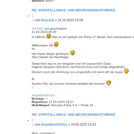
Wohnort:
6645*
RE: VORSTELLUNGS- UND BEGRÜSSUNGSTHREAD
Z
i
B
von
Royroy5
»
29.10.2024 15:59
t
e
i
i
e
fxtx1987
hat geschrieben:
↑
r
11.04.2024 09:40
t
e
r
hi Clifford!
Gibt es ein Update zur Prima 4? Würde mich interessieren 
n
a
g
Willkommen Uli!
Hi..
Hat etwas länger gedauert.
Aber Danke der Nachfrage.
Tatsächlich lag es am Vergaser und der passenden Düse.
Original Vergaser draf (kein nachbauschrott) und richtig abgestimmt.
Danach noch die Zündung neu eingestellt und dann lief sie super.
lg
Saufen Pils, der annere Scheiss verklebt die Knoche!
N
a
c
AngelDonDeVito
h
Beiträge:
3
o
Registriert:
17.05.2025 18:27
b
Mofa/Moped:
Hercules Prima 4 S + Prmia 2S
e
n
RE: VORSTELLUNGS- UND BEGRÜSSUNGSTHREAD
Z
i
B
von
AngelDonDeVito
»
24.05.2025 15:53
t
e
i
i
e
Moin zusammen!