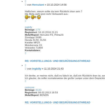
Z
i
B
von
Herculant
»
10.10.2024 14:56
t
e
i
i
e
Hallöchen, warum sollte da kein Rücklicht dran sein ?
r
Die Mofa sieht jetzt nicht Verbastelt aus.
t
e
r
n
N
a
a
g
c
ingbilly
h
Beiträge:
175
o
Registriert:
16.10.2016 21:21
b
Mofa/Moped:
Hercules P3, Prima2S
e
Zündapp SX80
n
Honda XL50, XL50
Kreidler MF25
Motobecane X1
Velosolex T1800
Kontaktdaten:
K
o
n
t
RE: VORSTELLUNGS- UND BEGRÜSSUNGSTHREAD
a
Z
k
i
t
B
von
ingbilly
»
11.10.2024 21:43
t
d
e
i
a
i
e
Ich denke, er meinte nicht, daß es falsch ist, daß ein Rücklicht dran ist, s
t
r
Ich glaube, da sollte normalerweise die große Lampe unter dem Gepäckträ
t
e
e
N
n
r
n
a
v
a
c
o
carinona
g
h
n
Beiträge:
9143
o
i
Registriert:
06.02.2013 16:53
b
n
Mofa/Moped:
BENZIN
e
g
n
b
i
RE: VORSTELLUNGS- UND BEGRÜSSUNGSTHREAD
l