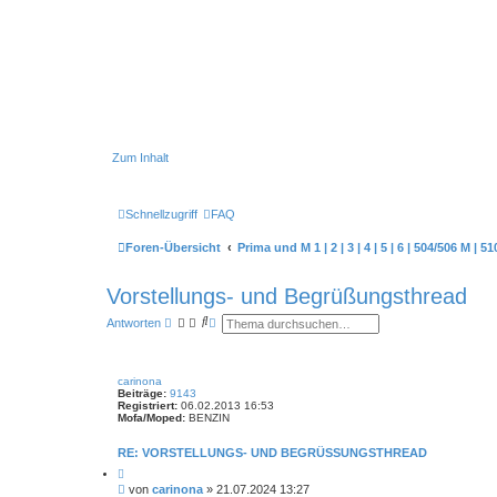
Zum Inhalt
Schnellzugriff
FAQ
Foren-Übersicht
Prima und M 1 | 2 | 3 | 4 | 5 | 6 | 504/506 M |
Vorstellungs- und Begrüßungsthread
S
E
Antworten
u
r
c
w
h
e
e
i
carinona
t
Beiträge:
9143
e
Registriert:
06.02.2013 16:53
r
Mofa/Moped:
BENZIN
t
e
RE: VORSTELLUNGS- UND BEGRÜSSUNGSTHREAD
S
u
Z
c
i
B
von
carinona
»
21.07.2024 13:27
h
t