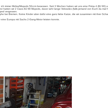
ch immer Mofas/Mopeds 50ccm besessen. Seit 3 Wochen haben wir uns eine Prima 4 (BJ 90) und ei
or hatten wir 2 Ciaos BJ 68 Mopeds, davor sehr lange Velosolex (falls jemand von Euch da mal Hi
oped vergessen.
yhe bei Bremen. Keine Kinder aber dafür eine ganz liebe Katze, die wir zusammen mit ihrer Sch
r eine Europa mit Sachs 2-Gang-Motor leisten konnte.