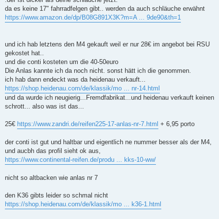
g
da es keine 17" fahrradfelgen gibt.. werden da auch schläuche erwähnt
https://www.amazon.de/dp/B08G891X3K?m=A ... 9de90&th=1
und ich hab letztens den M4 gekauft weil er nur 28€ im angebot bei RSU
gekostet hat..
und die conti kosteten um die 40-50euro
Die Anlas kannte ich da noch nicht. sonst hätt ich die genommen.
ich hab dann endeckt was da heidenau verkauft...
https://shop.heidenau.com/de/klassik/mo ... nr-14.html
und da wurde ich neugierig...Fremdfabrikat...und heidenau verkauft keinen
schrott... also was ist das...
25€
https://www.zandri.de/reifen225-17-anlas-nr-7.html
+ 6,95 porto
der conti ist gut und haltbar und eigentlich ne nummer besser als der M4,
und aucbh das profil sieht ok aus,
https://www.continental-reifen.de/produ ... kks-10-ww/
nicht so altbacken wie anlas nr 7
den K36 gibts leider so schmal nicht
https://shop.heidenau.com/de/klassik/mo ... k36-1.html