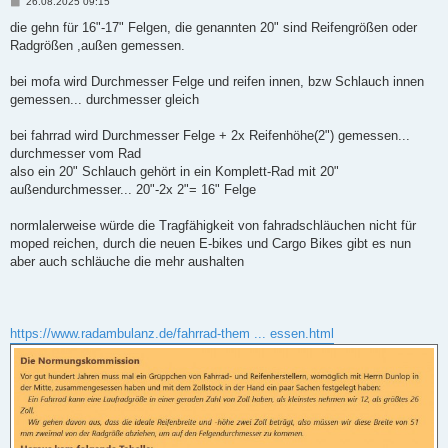
B
26.08.2025 09:15
e
i
die gehn für 16"-17" Felgen, die genannten 20" sind Reifengrößen oder
t
Radgrößen ,außen gemessen.
r
a
g
bei mofa wird Durchmesser Felge und reifen innen, bzw Schlauch innen
gemessen... durchmesser gleich
bei fahrrad wird Durchmesser Felge + 2x Reifenhöhe(2") gemessen...
durchmesser vom Rad
also ein 20" Schlauch gehört in ein Komplett-Rad mit 20"
außendurchmesser... 20"-2x 2"= 16" Felge
normlalerweise würde die Tragfähigkeit von fahradschläuchen nicht für
moped reichen, durch die neuen E-bikes und Cargo Bikes gibt es nun
aber auch schläuche die mehr aushalten
https://www.radambulanz.de/fahrrad-them ... essen.html