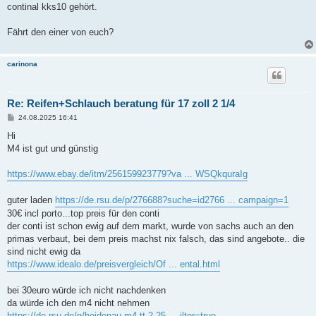
continal kks10 gehört.
Fährt den einer von euch?
carinona
Re: Reifen+Schlauch beratung für 17 zoll 2 1/4
B
24.08.2025 16:41
e
i
Hi
t
M4 ist gut und günstig
r
a
g
https://www.ebay.de/itm/256159923779?va ... WSQkquraIg
guter laden
https://de.rsu.de/p/276688?suche=id2766 ... campaign=1
30€ incl porto...top preis für den conti
der conti ist schon ewig auf dem markt, wurde von sachs auch an den
primas verbaut, bei dem preis machst nix falsch, das sind angebote.. die
sind nicht ewig da
https://www.idealo.de/preisvergleich/Of ... ental.html
bei 30euro würde ich nicht nachdenken
da würde ich den m4 nicht nehmen
https://de.rsu.de/p/heidenau-m4-tt-2-25 ... ilter=true