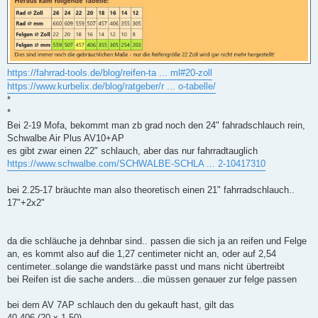
https://fahrrad-tools.de/blog/reifen-ta ... ml#20-zoll
https://www.kurbelix.de/blog/ratgeber/r ... o-tabelle/
*
*
Bei 2-19 Mofa, bekommt man zb grad noch den 24" fahradschlauch rein,
Schwalbe Air Plus AV10+AP
es gibt zwar einen 22" schlauch, aber das nur fahrradtauglich
https://www.schwalbe.com/SCHWALBE-SCHLA ... 2-10417310
bei 2.25-17 bräuchte man also theoretisch einen 21" fahrradschlauch..
17"+2x2"
da die schläuche ja dehnbar sind.. passen die sich ja an reifen und Felge
an, es kommt also auf die 1,27 centimeter nicht an, oder auf 2,54
centimeter..solange die wandstärke passt und mans nicht übertreibt
bei Reifen ist die sache anders...die müssen genauer zur felge passen
bei dem AV 7AP schlauch den du gekauft hast, gilt das
40-406 (20 x 1.50)