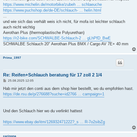
https://www.michelin.de/motorbike/zubeh ... schlaeuche
https://www.puchshop.de/de-DE/schlauch- ... helin.html
...
und wie sich das verhält weis ich nicht, für mofa ist leichter schlauch
auch nicht wichtig
Aerothan Plus (thermoplastische Polyurethan)
https://r2-bike.com/SCHWALBE-Schlauch-2 ... gLhPfD_BwE
SCHWALBE Schlauch 20" Aerothan Plus BMX / Cargo AV 7E+ 40 mm
Prima_1997
Re: Reifen+Schlauch beratung für 17 zoll 2 1/4
B
25.08.2025 12:05
e
i
Hab mir jetzt den conti aus dem shop hier bestellt, wo du empfohlen hast.
t
https://de.rsu.de/p/276688?suche=id2766 ... campaign=1
r
a
g
Und den Schlauch hier wo du verlinkt hattest
https://www.ebay.de/itm/126932471222?_s ... R-7o2sibZg
carinona