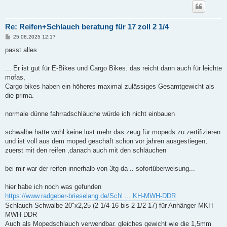
Re: Reifen+Schlauch beratung für 17 zoll 2 1/4
B
25.08.2025 12:17
e
i
passt alles
t
r
a
... Er ist gut für E-Bikes und Cargo Bikes. das reicht dann auch für leichte
g
mofas,
Cargo bikes haben ein höheres maximal zulässiges Gesamtgewicht als
die prima.
normale dünne fahrradschläuche würde ich nicht einbauen
schwalbe hatte wohl keine lust mehr das zeug für mopeds zu zertifizieren
und ist voll aus dem moped geschäft schon vor jahren ausgestiegen,
zuerst mit den reifen ,danach auch mit den schläuchen
bei mir war der reifen innerhalb von 3tg da .. sofortüberweisung...
hier habe ich noch was gefunden
https://www.radgeber-brieselang.de/Schl ... KH-MWH-DDR
Schlauch Schwalbe 20"x2,25 (2 1/4-16 bis 2 1/2-17) für Anhänger MKH
MWH DDR
Auch als Mopedschlauch verwendbar. gleiches gewicht wie die 1,5mm