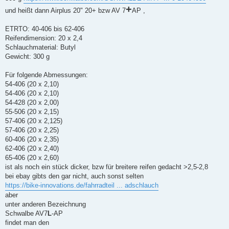
+
und heißt dann Airplus 20" 20+ bzw AV 7
AP ,
ETRTO: 40-406 bis 62-406
Reifendimension: 20 x 2,4
Schlauchmaterial: Butyl
Gewicht: 300 g
Für folgende Abmessungen:
54-406 (20 x 2,10)
54-406 (20 x 2,10)
54-428 (20 x 2,00)
55-506 (20 x 2,15)
57-406 (20 x 2,125)
57-406 (20 x 2,25)
60-406 (20 x 2,35)
62-406 (20 x 2,40)
65-406 (20 x 2,60)
ist als noch ein stück dicker, bzw für breitere reifen gedacht >2,5-2,8
bei ebay gibts den gar nicht, auch sonst selten
https://bike-innovations.de/fahrradteil ... adschlauch
aber
unter anderen Bezeichnung
Schwalbe AV7
L
-AP
findet man den