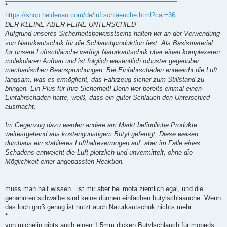
*
https://shop.heidenau.com/de/luftschlaeuche.html?cat=36
DER KLEINE ABER FEINE UNTERSCHIED
Aufgrund unseres Sicherheitsbewusstseins halten wir an der Verwendung
von Naturkautschuk für die Schlauchproduktion fest. Als Basismaterial
für unsere Luftschläuche verfügt Naturkautschuk über einen komplexeren
molekularen Aufbau und ist folglich wesentlich robuster gegenüber
mechanischen Beanspruchungen. Bei Einfahrschäden entweicht die Luft
langsam, was es ermöglicht, das Fahrzeug sicher zum Stillstand zu
bringen. Ein Plus für Ihre Sicherheit! Denn wer bereits einmal einen
Einfahrschaden hatte, weiß, dass ein guter Schlauch den Unterschied
ausmacht.
Im Gegenzug dazu werden andere am Markt befindliche Produkte
weitestgehend aus kostengünstigem Butyl gefertigt. Diese weisen
durchaus ein stabileres Lufthaltevermögen auf, aber im Falle eines
Schadens entweicht die Luft plötzlich und unvermittelt, ohne die
Möglichkeit einer angepassten Reaktion.
muss man halt wissen.. ist mir aber bei mofa ziemlich egal, und die
genannten schwalbe sind keine dünnen einfachen butylschläauche. Wenn
das loch groß genug ist nutzt auch Naturkautschuk nichts mehr
*
von michelin gibts auch einen 1,5mm dicken Butylschlauch für mopeds