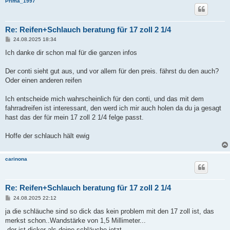
Prima_1997
Re: Reifen+Schlauch beratung für 17 zoll 2 1/4
B
24.08.2025 18:34
e
i
Ich danke dir schon mal für die ganzen infos
t
r
a
Der conti sieht gut aus, und vor allem für den preis. fährst du den auch?
g
Oder einen anderen reifen
Ich entscheide mich wahrscheinlich für den conti, und das mit dem
fahrradreifen ist interessant, den werd ich mir auch holen da du ja gesagt
hast das der für mein 17 zoll 2 1/4 felge passt.
Hoffe der schlauch hält ewig
carinona
Re: Reifen+Schlauch beratung für 17 zoll 2 1/4
B
24.08.2025 22:12
e
i
ja die schläuche sind so dick das kein problem mit den 17 zoll ist, das
t
merkst schon..Wandstärke von 1,5 Millimeter...
r
a
.der ist dicker als deine schläuche jetzt.