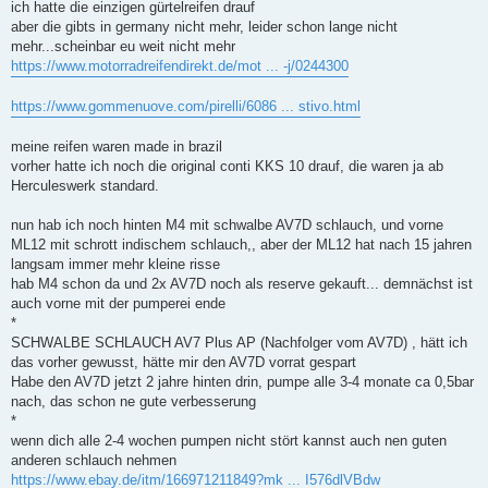
ich hatte die einzigen gürtelreifen drauf
aber die gibts in germany nicht mehr, leider schon lange nicht
mehr...scheinbar eu weit nicht mehr
https://www.motorradreifendirekt.de/mot ... -j/0244300
https://www.gommenuove.com/pirelli/6086 ... stivo.html
meine reifen waren made in brazil
vorher hatte ich noch die original conti KKS 10 drauf, die waren ja ab
Herculeswerk standard.
nun hab ich noch hinten M4 mit schwalbe AV7D schlauch, und vorne
ML12 mit schrott indischem schlauch,, aber der ML12 hat nach 15 jahren
langsam immer mehr kleine risse
hab M4 schon da und 2x AV7D noch als reserve gekauft... demnächst ist
auch vorne mit der pumperei ende
*
SCHWALBE SCHLAUCH AV7 Plus AP (Nachfolger vom AV7D) , hätt ich
das vorher gewusst, hätte mir den AV7D vorrat gespart
Habe den AV7D jetzt 2 jahre hinten drin, pumpe alle 3-4 monate ca 0,5bar
nach, das schon ne gute verbesserung
*
wenn dich alle 2-4 wochen pumpen nicht stört kannst auch nen guten
anderen schlauch nehmen
https://www.ebay.de/itm/166971211849?mk ... I576dlVBdw