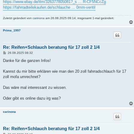
https://www.ebay.de/itm/326377805081?_s ... R-CF5NCcZg
https://fahrradteilekaufen.de/schlauche ... 0mm-ventil
Zuletzt geändert von
carinona
am 26.08.2025 09:14, insgesamt 1-mal geändert.
Prima_1997
Re: Reifen+Schlauch beratung für 17 zoll 2 1/4
B
26.08.2025 08:32
e
i
Danke für die ganzen Infos!
t
r
a
Kannst du mir bitte erklären wie man den 20 zoll fahrradschlauch für 17
g
zoll mofa umrechnet?
Das wäre mal interessant zu wissen.
Oder gibt es online dazu irg was?
carinona
Re: Reifen+Schlauch beratung für 17 zoll 2 1/4