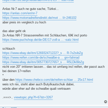
Anlas Nr.7 auch ne gute sache, Türkei...
https://anlas.com/en/nr-7
https://www.motorradreifendirekt.de/mot ... l/r-246102
aber preis im vergleich zu hoch
das aber geht ok
2x Anlas NR-7 Strassenreifen mit Schläuchen, 69€ incl porto
https://www.puchshop.de/de-DE/17-zoll-a ... -satz.html
schlauch
https://www.ebay.de/itm/126932471222?_s ... R-7o2sibZg
https://www.reifen.com/de-de/schwalbe-a ... gn=fahrrad
https://www.ebay.de/itm/305773072765?_s ... R5LDk8ibZg
nicht von 20" irritieren lassen... das ist umfang incl reifen, der passt auch
bei deinen 17+reifen
*
über den
https://www.chebco.com/de/reifen-schlae ... 25x17.html
weis ich nix, steht aber auch Butylkautschuk dabei,
würde aber eher auf die schwalbe quali vertrauen
.===>..
viewtopic.php?f=67&t=3267