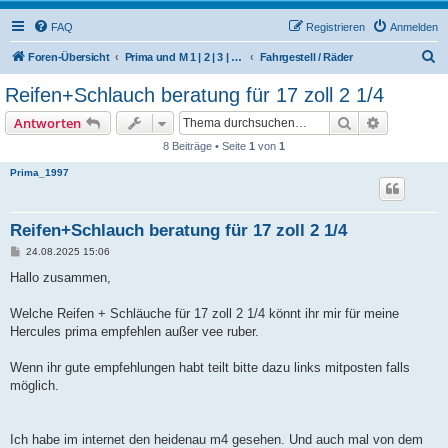
FAQ
Registrieren
Anmelden
S
Foren-Übersicht
Prima und M 1 | 2 | 3 | 4 | 5 | 6 | 504/506 M | 510 | 512 (Hercules / SACHS / DKW)
Fahrgestell / Räder
u
Reifen+Schlauch beratung für 17 zoll 2 1/4
c
Suche
Erweiterte
Antworten
h
8 Beiträge • Seite
1
von
1
e
Prima_1997
Reifen+Schlauch beratung für 17 zoll 2 1/4
B
24.08.2025 15:06
e
i
Hallo zusammen,
t
r
a
Welche Reifen + Schläuche für 17 zoll 2 1/4 könnt ihr mir für meine
g
Hercules prima empfehlen außer vee ruber.
Wenn ihr gute empfehlungen habt teilt bitte dazu links mitposten falls
möglich.
Ich habe im internet den heidenau m4 gesehen. Und auch mal von dem