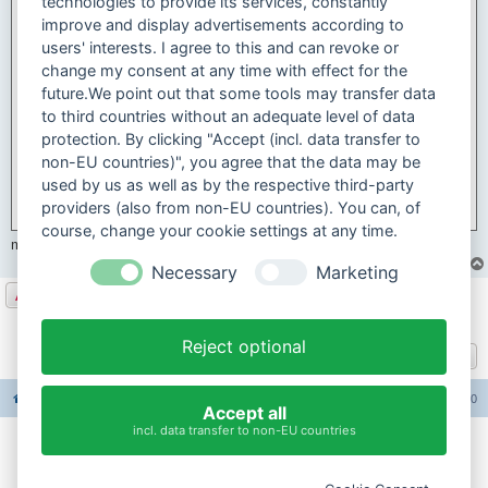
technologies to provide its services, constantly
improve and display advertisements according to
users' interests. I agree to this and can revoke or
change my consent at any time with effect for the
future.We point out that some tools may transfer data
to third countries without an adequate level of data
protection. By clicking "Accept (incl. data transfer to
non-EU countries)", you agree that the data may be
used by us as well as by the respective third-party
providers (also from non-EU countries). You can, of
course, change your cookie settings at any time.
mit stollenreifen wirds anders...
Necessary
Marketing
Antworten
8 Beiträge • Seite
1
von
1
Reject optional
Gehe zu
Foren-Übersicht
Alle Foren-Cookies löschen
Alle Zeiten sind
UTC+02:00
Accept all
incl. data transfer to non-EU countries
Impressum