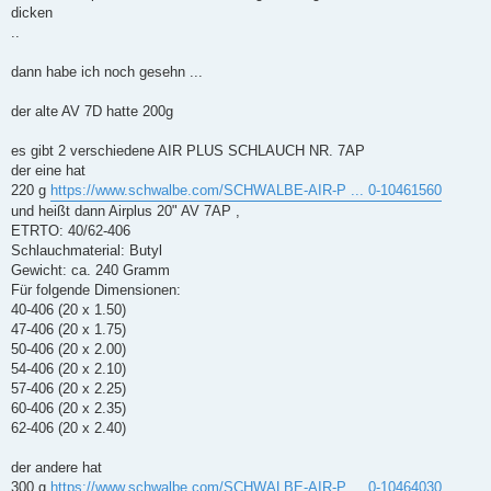
dicken
..
dann habe ich noch gesehn ...
der alte AV 7D hatte 200g
es gibt 2 verschiedene AIR PLUS SCHLAUCH NR. 7AP
der eine hat
220 g
https://www.schwalbe.com/SCHWALBE-AIR-P ... 0-10461560
und heißt dann Airplus 20" AV 7AP ,
ETRTO: 40/62-406
Schlauchmaterial: Butyl
Gewicht: ca. 240 Gramm
Für folgende Dimensionen:
40-406 (20 x 1.50)
47-406 (20 x 1.75)
50-406 (20 x 2.00)
54-406 (20 x 2.10)
57-406 (20 x 2.25)
60-406 (20 x 2.35)
62-406 (20 x 2.40)
der andere hat
300 g
https://www.schwalbe.com/SCHWALBE-AIR-P ... 0-10464030