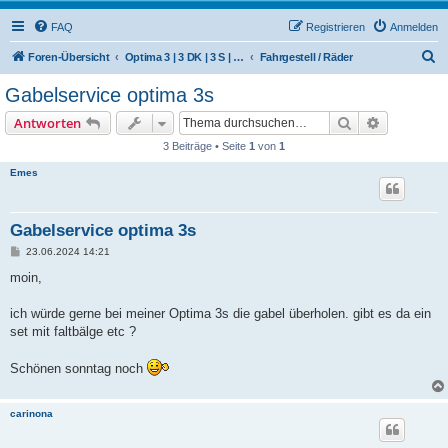
FAQ
Registrieren
Anmelden
S
Foren-Übersicht
Optima 3 | 3 DK | 3 S | 50 (Hercules / SACHS)
Fahrgestell / Räder
u
Gabelservice optima 3s
c
Suche
Erweiterte
Antworten
h
3 Beiträge • Seite
1
von
1
e
Emes
Gabelservice optima 3s
B
23.06.2024 14:21
e
i
moin,
t
r
a
ich würde gerne bei meiner Optima 3s die gabel überholen. gibt es da ein
g
set mit faltbälge etc ?
Schönen sonntag noch
carinona