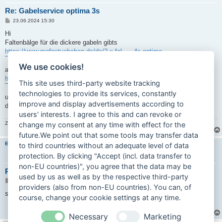
Re: Gabelservice optima 3s
B
23.06.2024 15:30
e
i
Hi
t
Faltenbälge für die dickere gabeln gibts
r
a
https://www.mofastuebchen.de/de/2-x-fal ... -4s-optima
g
We use cookies!
ansonsten brauchst da für innen eigentlich nur fett
https://www.technik-ostfriese.com/techn ... _teile.php
This site uses third-party website tracking
technologies to provide its services, constantly
und evtl neue distanzringe für oben
improve and display advertisements according to
die steuerlager müßten ja die gleichen sein wie bei den anderen primas
users' interests. I agree to this and can revoke or
Zuletzt geändert von
carinona
am 23.06.2024 17:12, insgesamt 1-mal geändert.
change my consent at any time with effect for the
future.We point out that some tools may transfer data
Emes
to third countries without an adequate level of data
protection. By clicking "Accept (incl. data transfer to
non-EU countries)", you agree that the data may be
Re: Gabelservice optima 3s
used by us as well as by the respective third-party
B
23.06.2024 17:02
providers (also from non-EU countries). You can, of
e
i
supii vielen dank
course, change your cookie settings at any time.
t
r
a
Necessary
Marketing
g