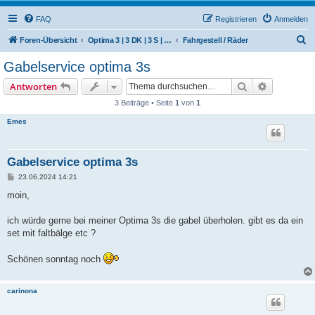
FAQ
Registrieren
Anmelden
S
Foren-Übersicht
Optima 3 | 3 DK | 3 S | 50 (Hercules / SACHS)
Fahrgestell / Räder
u
Gabelservice optima 3s
c
Suche
Erweiterte
Antworten
h
3 Beiträge • Seite
1
von
1
e
Emes
Gabelservice optima 3s
B
23.06.2024 14:21
e
i
moin,
t
r
a
ich würde gerne bei meiner Optima 3s die gabel überholen. gibt es da ein
g
set mit faltbälge etc ?
Schönen sonntag noch
carinona