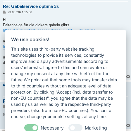
Re: Gabelservice optima 3s
B
23.06.2024 15:30
e
i
Hi
t
Faltenbälge für die dickere gabeln gibts
r
a
https://www.mofastuebchen.de/de/2-x-fal ... -4s-optima
g
We use cookies!
ansonsten brauchst da für innen eigentlich nur fett
https://www.technik-ostfriese.com/techn ... _teile.php
This site uses third-party website tracking
technologies to provide its services, constantly
und evtl neue distanzringe für oben
improve and display advertisements according to
die steuerlager müßten ja die gleichen sein wie bei den anderen primas
users' interests. I agree to this and can revoke or
Zuletzt geändert von
carinona
am 23.06.2024 17:12, insgesamt 1-mal geändert.
change my consent at any time with effect for the
future.We point out that some tools may transfer data
Emes
to third countries without an adequate level of data
protection. By clicking "Accept (incl. data transfer to
non-EU countries)", you agree that the data may be
Re: Gabelservice optima 3s
used by us as well as by the respective third-party
B
23.06.2024 17:02
providers (also from non-EU countries). You can, of
e
i
supii vielen dank
course, change your cookie settings at any time.
t
r
a
Necessary
Marketing
g