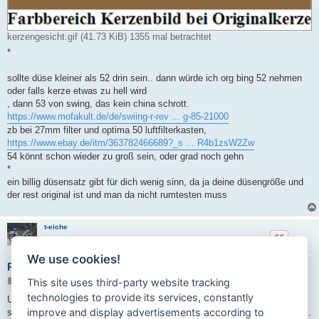
kerzengesicht.gif (41.73 KiB) 1355 mal betrachtet
*
sollte düse kleiner als 52 drin sein.. dann würde ich org bing 52 nehmen
oder falls kerze etwas zu hell wird
, dann 53 von swing, das kein china schrott.
https://www.mofakult.de/de/swiing-r-rev ... g-85-21000
zb bei 27mm filter und optima 50 luftfilterkasten,
https://www.ebay.de/itm/363782466689?_s ... R4b1zsW2Zw
54 könnt schon wieder zu groß sein, oder grad noch gehn
*
ein billig düsensatz gibt für dich wenig sinn, da ja deine düsengröße und
der rest original ist und man da nicht rumtesten muss
t-eiche
We use cookies!
Re: Hercules Prima 2N
B
This site uses third-party website tracking
27.05.2026 23:32
e
technologies to provide its services, constantly
i
Und tatsächlich. Die 54 - er Bing Düse zieht zwar oben mehr, aber sie
t
improve and display advertisements according to
säuft im Stand ab. Nadel und Standgasschraube schon nachgestellt - nix.
r