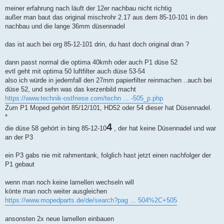
r
a
meiner erfahrung nach läuft der 12er nachbau nicht richtig
g
außer man baut das original mischrohr 2.17 aus dem 85-10-101 in den
nachbau und die lange 36mm düsennadel
das ist auch bei org 85-12-101 drin, du hast doch original dran ?
dann passt normal die optima 40kmh oder auch P1 düse 52
evtl geht mit optima 50 luftfilter auch düse 53-54
also ich würde in jedemfall den 27mm papierfilter reinmachen ..auch bei
düse 52, und sehn was das kerzenbild macht
https://www.technik-ostfriese.com/techn ... -505_p.php
Zum P1 Moped gehört 85/12/101, HD52 oder 54 dieser hat Düsennadel.
*
4
die düse 58 gehört in bing 85-12-10
, der hat keine Düsennadel und war
an der P3
ein P3 gabs nie mit rahmentank, folglich hast jetzt einen nachfolger der
P1 gebaut
wenn man noch keine lamellen wechseln will
könte man noch weiter ausgleichen
https://www.mopedparts.de/de/search?pag ... 504%2C+505
ansonsten 2x neue lamellen einbauen