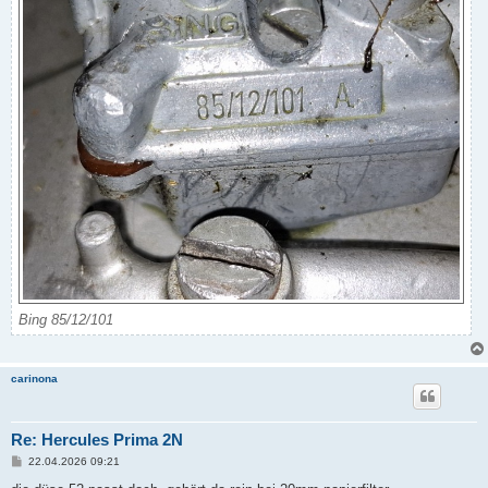
Bing 85/12/101
carinona
Re: Hercules Prima 2N
B
22.04.2026 09:21
e
i