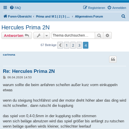
FAQ
Registrieren
Anmelden
S
Foren-Übersicht
Prima und M 1 | 2 | 3 | 4 | 5 | 6 | 504/506 M | 510 | 512 (Hercules / SACHS / DKW)
Allgemeines Forum
u
Hercules Prima 2N
c
Suche
Erweiterte
Antworten
h
e
1
2
3
4
Vorherige
67 Beiträge
carinona
Re: Hercules Prima 2N
B
06.04.2026 14:53
e
i
warum sollte die beim anfahren scheifen außer kurz vorm einkuppeln
t
etwas
r
a
g
wenn du steigung hochfährst und der motor dreht höher aber das ding wird
nicht schneller.. dann rutscht die kupplung
das spiel von 0,4-0,6mm in der kupplung sollte stimmen
wenn sich beläge abnutzen wird das spiel größer bis anfängt zu rutschen
wenn beläge quellen wirds kleiner, schlechter leerlauf