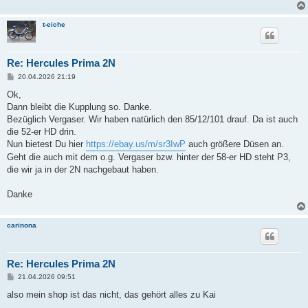
t-eiche
Re: Hercules Prima 2N
B
20.04.2026 21:19
e
i
Ok,
t
Dann bleibt die Kupplung so. Danke.
r
a
Bezüglich Vergaser. Wir haben natürlich den 85/12/101 drauf. Da ist auch
g
die 52-er HD drin.
Nun bietest Du hier
https://ebay.us/m/sr3IwP
auch größere Düsen an.
Geht die auch mit dem o.g. Vergaser bzw. hinter der 58-er HD steht P3,
die wir ja in der 2N nachgebaut haben.
Danke
carinona
Re: Hercules Prima 2N
B
21.04.2026 09:51
e
i
also mein shop ist das nicht, das gehört alles zu Kai
t