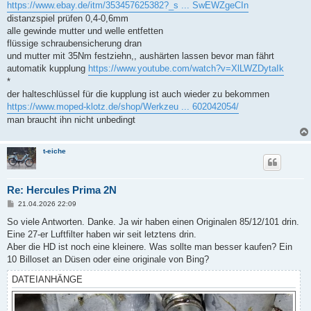
https://www.ebay.de/itm/353457625382?_s ... SwEWZgeCIn
distanzspiel prüfen 0,4-0,6mm
alle gewinde mutter und welle entfetten
flüssige schraubensicherung dran
und mutter mit 35Nm festziehn,, aushärten lassen bevor man fährt
automatik kupplung
https://www.youtube.com/watch?v=XlLWZDytaIk
*
der halteschlüssel für die kupplung ist auch wieder zu bekommen
https://www.moped-klotz.de/shop/Werkzeu ... 602042054/
man braucht ihn nicht unbedingt
t-eiche
Re: Hercules Prima 2N
B
21.04.2026 22:09
e
i
So viele Antworten. Danke. Ja wir haben einen Originalen 85/12/101 drin.
t
Eine 27-er Luftfilter haben wir seit letztens drin.
r
a
Aber die HD ist noch eine kleinere. Was sollte man besser kaufen? Ein
g
10 Billoset an Düsen oder eine originale von Bing?
DATEIANHÄNGE