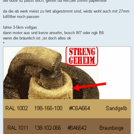
die düse 52 passt doch, gehört da rein,bei 20mm papierfilter
t
r
a
da die ab werk meist zu fett abgestimmt sind, wirds wohl auch mit 27mm
g
luftfilter noch passen
fahre 3-5km vollgas
dann motor aus und kerze ansehn, bosch W7 oder ngk B6
wenn die bräunlich ist ,ist doch alles ok
*