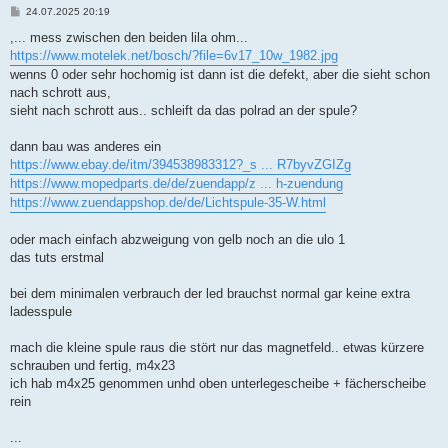
B
24.07.2025 20:19
e
i
,... mess zwischen den beiden lila ohm...
t
https://www.motelek.net/bosch/?file=6v17_10w_1982.jpg
r
a
wenns 0 oder sehr hochomig ist dann ist die defekt, aber die sieht schon
g
nach schrott aus,
sieht nach schrott aus.. schleift da das polrad an der spule?
dann bau was anderes ein
https://www.ebay.de/itm/394538983312?_s ... R7byvZGIZg
https://www.mopedparts.de/de/zuendapp/z ... h-zuendung
https://www.zuendappshop.de/de/Lichtspule-35-W.html
oder mach einfach abzweigung von gelb noch an die ulo 1
das tuts erstmal
bei dem minimalen verbrauch der led brauchst normal gar keine extra
ladesspule
mach die kleine spule raus die stört nur das magnetfeld.. etwas kürzere
schrauben und fertig, m4x23
ich hab m4x25 genommen unhd oben unterlegescheibe + fächerscheibe
rein
...