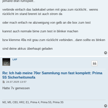
jemand dran rumspielt..
r
a
g
verbinde einfach das ladekabel unten mit grau zum rücklicht.. wenns
rücklicht im stand brennt ist auch strom da
oder mach enfach ne abzweigung von gelb an die box zum test
kannst auch normale birne zum test in blinker machen
bzw klemme 49a mit grau zum rücklicht verbinden...dann sollte es blnken
sind deine akkus überhaupt geladen
LXF
Re: Ich hab meine 70er Sammlung nun fast komplett: Prima
5S Sicherheitsmofa
B
24.07.2025 13:57
e
i
Hatte 7v gemessen
t
r
a
g
M2, M5, CB3, HR2, E1, Prima 4, Prima 5S, Prima 3S