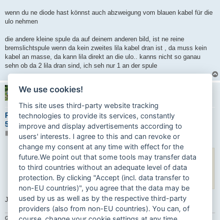
wenn du ne diode hast könnst auch abzweigung vom blauen kabel für die
ulo nehmen
die andere kleine spule da auf deinem anderen bild, ist ne reine
bremslichtspule wenn da kein zweites lila kabel dran ist , da muss kein
kabel an masse, da kann lila direkt an die ulo.. kanns nicht so ganau
sehn ob da 2 lila dran sind, ich seh nur 1 an der spule
We use cookies!
Zahnriemenfahrer
This site uses third-party website tracking
Re: Ich hab meine 70er Sammlung nun fast komplett: Prima
technologies to provide its services, constantly
5S Sicherheitsmofa
improve and display advertisements according to
B
19.08.2025 15:34
users' interests. I agree to this and can revoke or
e
i
change my consent at any time with effect for the
t
carinona
hat geschrieben:
↑
future.We point out that some tools may transfer data
r
a
war das dieter der neue leisten an die seite vom beinschild genmacht
to third countries without an adequate level of data
g
hat..
protection. By clicking "Accept (incl. data transfer to
irgendwo hab ichs gesehn
non-EU countries)", you agree that the data may be
used by us as well as by the respective third-party
Ja!
providers (also from non-EU countries). You can, of
course, change your cookie settings at any time.
Gruß Dieter