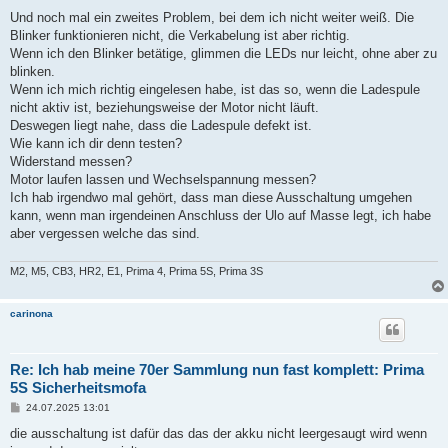
e
i
Und noch mal ein zweites Problem, bei dem ich nicht weiter weiß. Die
t
Blinker funktionieren nicht, die Verkabelung ist aber richtig.
r
a
Wenn ich den Blinker betätige, glimmen die LEDs nur leicht, ohne aber zu
g
blinken.
Wenn ich mich richtig eingelesen habe, ist das so, wenn die Ladespule
nicht aktiv ist, beziehungsweise der Motor nicht läuft.
Deswegen liegt nahe, dass die Ladespule defekt ist.
Wie kann ich dir denn testen?
Widerstand messen?
Motor laufen lassen und Wechselspannung messen?
Ich hab irgendwo mal gehört, dass man diese Ausschaltung umgehen
kann, wenn man irgendeinen Anschluss der Ulo auf Masse legt, ich habe
aber vergessen welche das sind.
M2, M5, CB3, HR2, E1, Prima 4, Prima 5S, Prima 3S
carinona
Re: Ich hab meine 70er Sammlung nun fast komplett: Prima
5S Sicherheitsmofa
B
24.07.2025 13:01
e
i
die ausschaltung ist dafür das das der akku nicht leergesaugt wird wenn
t