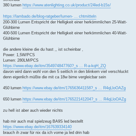
380 lumen
https://www.atenlighting.co.uk/product/24led-b15s/
https://lambado.de/blog-ratgeber/lumen- ... chtmitteln
200-300 Lumen Entspricht der Helligkeit einer herkömmlichen 25-Watt-
Glühbirne
400-500 Lumen Entspricht der Helligkeit einer herkömmlichen 40-Watt-
Glühbirne
die andere kleine die du hast ,, ist scheinbar ,
Power: 1,5W/PCS
Lumen: 280LM/PCS
https://www.ebay.de/itm/354974847760?_s ... R-a-kqH_ZQ
davon wird dann wohl von den 5 seitlich in den blinkern viel verschluckt
denn eigenlich müßte die mit ca 18w birne vergleicbar sein
450 lumen
https://www.ebay.de/itm/176563641158?_s ... R4qLloOAZg
650 lumen
https://www.ebay.de/itm/176522141204?_s ... R4qLloOAZg
zu hell ist aber auch wieder nichts
hab mir auch mal spielzeug BA9S led bestellt
https://www.ebay.de/itm/167639334140
brauch ih zwar für nix da ich vorne ja led drin hab