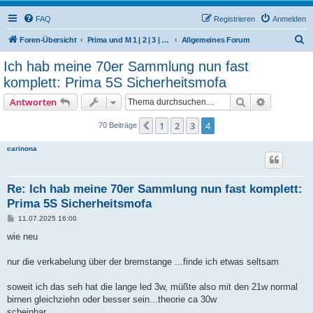
FAQ
Registrieren
Anmelden
S
Foren-Übersicht
Prima und M 1 | 2 | 3 | 4 | 5 | 6 | 504/506 M | 510 | 512 (Hercules / SACHS / DKW)
Allgemeines Forum
u
Ich hab meine 70er Sammlung nun fast
c
komplett: Prima 5S Sicherheitsmofa
h
Suche
Erweiterte
Antworten
e
1
2
3
4
Vorherige
70 Beiträge
carinona
Re: Ich hab meine 70er Sammlung nun fast komplett:
Prima 5S Sicherheitsmofa
B
11.07.2025 16:00
e
i
wie neu
t
r
a
nur die verkabelung über der bremstange ...finde ich etwas seltsam
g
soweit ich das seh hat die lange led 3w, müßte also mit den 21w normal
birnen gleichziehn oder besser sein...theorie ca 30w
scheinbar