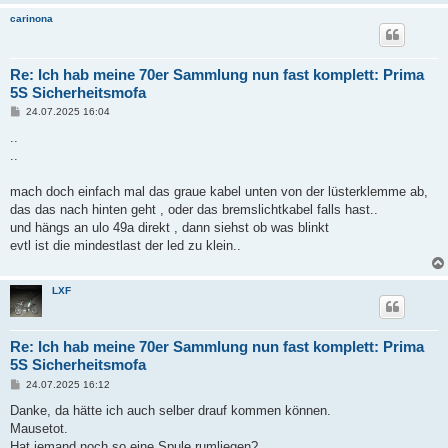
carinona
Re: Ich hab meine 70er Sammlung nun fast komplett: Prima
5S Sicherheitsmofa
B
24.07.2025 16:04
e
i
..
t
..
r
a
g
mach doch einfach mal das graue kabel unten von der lüsterklemme ab,
das das nach hinten geht , oder das bremslichtkabel falls hast..
und hängs an ulo 49a direkt , dann siehst ob was blinkt
evtl ist die mindestlast der led zu klein..
LXF
Re: Ich hab meine 70er Sammlung nun fast komplett: Prima
5S Sicherheitsmofa
B
24.07.2025 16:12
e
i
Danke, da hätte ich auch selber drauf kommen können.
t
Mausetot.
r
a
Hat jemand noch so eine Spule rumliegen?