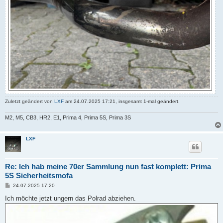
Zuletzt geändert von
LXF
am 24.07.2025 17:21, insgesamt 1-mal geändert.
M2, M5, CB3, HR2, E1, Prima 4, Prima 5S, Prima 3S
LXF
Re: Ich hab meine 70er Sammlung nun fast komplett: Prima
5S Sicherheitsmofa
B
24.07.2025 17:20
e
i
Ich möchte jetzt ungern das Polrad abziehen.
t
r
a
g