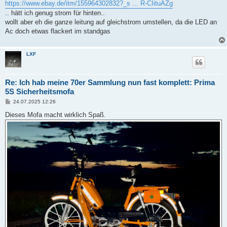
https://www.ebay.de/itm/155964302832?_s ... R-CIituAZg
.. hätt ich genug strom für hinten..
wollt aber eh die ganze leitung auf gleichstrom umstellen, da die LED an
Ac doch etwas flackert im standgas
LXF
Re: Ich hab meine 70er Sammlung nun fast komplett: Prima
5S Sicherheitsmofa
B
24.07.2025 12:26
e
i
Dieses Mofa macht wirklich Spaß.
t
r
a
g