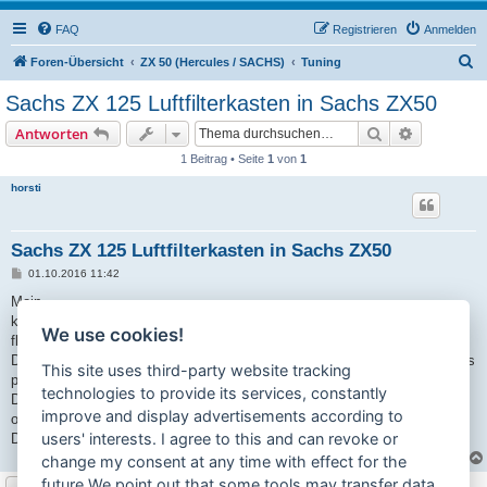
FAQ
Registrieren
Anmelden
S
Foren-Übersicht
ZX 50 (Hercules / SACHS)
Tuning
u
Sachs ZX 125 Luftfilterkasten in Sachs ZX50
c
Suche
Erweiterte
Antworten
h
1 Beitrag • Seite
1
von
1
e
horsti
Sachs ZX 125 Luftfilterkasten in Sachs ZX50
B
01.10.2016 11:42
e
i
Moin,
t
kumpel ich ich bauen gerade Motor neu auf mit 86ccm und 28mm
r
We use cookies!
a
flachschieber vergaser.
g
Der Schlauch vom Luftfilterkasten ist bei der zx50 ja viel zu klein und das
This site uses third-party website tracking
passt vorne und hinten nicht.
technologies to provide its services, constantly
Deswegen haben wir uns überlegt, ob wohl der Luftfilterkasten der ZX125
improve and display advertisements according to
ohne große umbauten in die ZX50 passt.
users' interests. I agree to this and can revoke or
Der Rahmen ist doch identisch oder nicht?
change my consent at any time with effect for the
future.We point out that some tools may transfer data