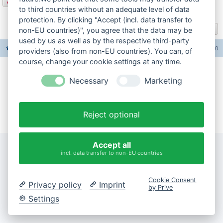
Antworten
to third countries without an adequate level of data
1 Beitrag • Seite
1
von
1
protection. By clicking "Accept (incl. data transfer to
Gehe zu
non-EU countries)", you agree that the data may be
used by us as well as by the respective third-party
Foren-Übersicht
Alle Foren-Cookies löschen
Alle Zeiten sind
UTC+02:00
providers (also from non-EU countries). You can, of
course, change your cookie settings at any time.
Impressum
Necessary
Marketing
Datenschutzerklärung
Cookie-Einstellungen ändern
Reject optional
Accept all
incl. data transfer to non-EU countries
Cookie Consent
Privacy policy
Imprint
by Prive
Settings