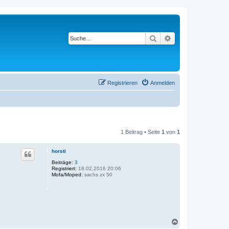
Suche
Erweiterte Suche
Registrieren
Anmelden
1 Beitrag • Seite
1
von
1
horsti
Beiträge:
3
Registriert:
18.02.2016 20:06
Mofa/Moped:
sachs zx 50
N
a