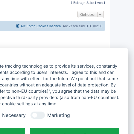
1 Beitrag • Seite
1
von
1
c
h
o
Gehe zu
b
e
n
Alle Foren-Cookies löschen
Alle Zeiten sind
UTC+02:00
te tracking technologies to provide its services, constantly
ts according to users' interests. I agree to this and can
any time with effect for the future.We point out that some
 countries without an adequate level of data protection. By
nsfer to non-EU countries)", you agree that the data may be
spective third-party providers (also from non-EU countries).
 cookie settings at any time.
Necessary
Marketing