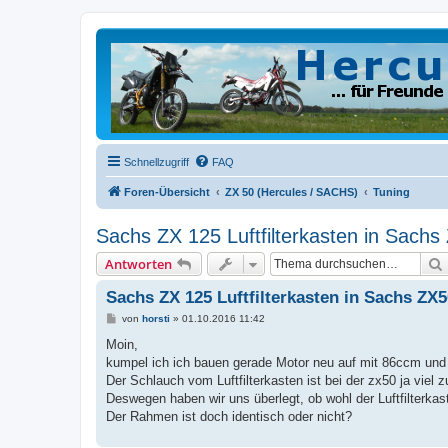
Schnellzugriff
FAQ
Foren-Übersicht
ZX 50 (Hercules / SACHS)
Tuning
Sachs ZX 125 Luftfilterkasten in Sachs
Antworten
Sachs ZX 125 Luftfilterkasten in Sachs ZX5
B
von
horsti
»
01.10.2016 11:42
e
i
Moin,
t
kumpel ich ich bauen gerade Motor neu auf mit 86ccm und
r
a
Der Schlauch vom Luftfilterkasten ist bei der zx50 ja viel 
g
Deswegen haben wir uns überlegt, ob wohl der Luftfilterk
Der Rahmen ist doch identisch oder nicht?