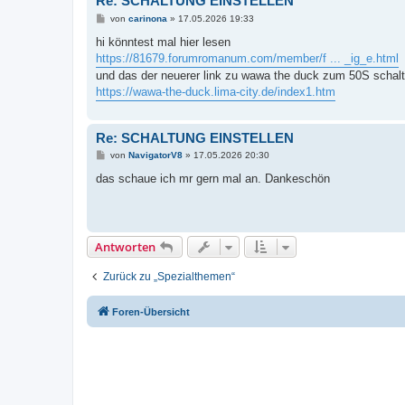
Re: SCHALTUNG EINSTELLEN
B
von
carinona
»
17.05.2026 19:33
e
i
hi könntest mal hier lesen
t
https://81679.forumromanum.com/member/f ... _ig_e.html
r
a
und das der neuerer link zu wawa the duck zum 50S schalt
g
https://wawa-the-duck.lima-city.de/index1.htm
Re: SCHALTUNG EINSTELLEN
B
von
NavigatorV8
»
17.05.2026 20:30
e
i
das schaue ich mr gern mal an. Dankeschön
t
r
a
g
Antworten
Zurück zu „Spezialthemen“
Foren-Übersicht