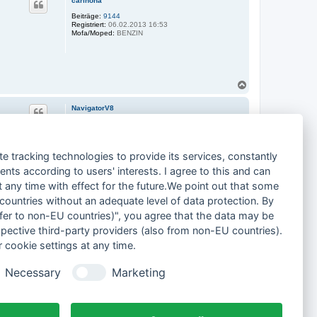
carinona
h
o
Beiträge:
9144
Registriert:
06.02.2013 16:53
b
Mofa/Moped:
BENZIN
e
n
N
a
c
NavigatorV8
h
o
Beiträge:
4
Registriert:
17.02.2026 20:18
b
Mofa/Moped:
Hercules Spura GP4
e
n
te tracking technologies to provide its services, constantly
ts according to users' interests. I agree to this and can
N
a
any time with effect for the future.We point out that some
3 Beiträge • Seite
1
von
1
c
 countries without an adequate level of data protection. By
h
o
nsfer to non-EU countries)", you agree that the data may be
Gehe zu
b
spective third-party providers (also from non-EU countries).
e
n
 cookie settings at any time.
Alle Foren-Cookies löschen
Alle Zeiten sind
UTC+02:00
Necessary
Marketing