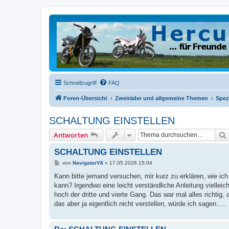
Schnellzugriff
FAQ
Foren-Übersicht
Zweiräder und allgemeine Themen
Spez
SCHALTUNG EINSTELLEN
Antworten
SCHALTUNG EINSTELLEN
B
von
NavigatorV8
»
17.05.2026 15:04
e
i
Kann bitte jemand versuchen, mir kurz zu erklären, wie i
t
kann? Irgendwo eine leicht verständliche Anleitung vielleic
r
a
hoch der dritte und vierte Gang. Das war mal alles richti
g
das aber ja eigentlich nicht verstellen, würde ich sagen.....