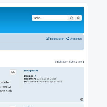
Suche
Erweiterte Suche
Registrieren
Anmelden
3 Beiträge • Seite
1
von
1
NavigatorV8
Beiträge:
4
Registriert:
17.02.2026 20:18
Mofa/Moped:
Hercules Spura GP4
nstellen
nn weiter
kann sich
N
a
c