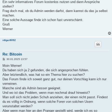
Ein sehr informatives Forum kostenlos nutzen und dann Ansprüche
stellen?
Frag doch mal, ob du Admin werden darfst, dann kannst du das ja selbst
machen.
Eine solche Aussage finde ich schon fast unverschämt.
Gruß
Werner
rdiger8092
Re: Bitcoin
B
30.01.2025 13:57
e
i
Moin Werner!
t
Da haben sich ja 2 gefunden, die sich angesprochen fühlen.
r
a
Aber letztendlich, was hat so ein Thema hier zu suchen?
g
Das Forum finde ich soweit ganz gut, nur deinen Vorschlag kann ich nur
verneinen.
Manche sind als Admin besser geeignet.
Und wo ist das Problem, wenn man nochmal drauf hinweist?
Man soll sich nicht jeden Schuh anziehen, der einen nicht passt. Findest
du es völlig in Ordnung, wenn solche Foren von solchen Usern
verunstaltet werden?
Aber wenn man hier an den Pranger gestellt wird, werde ich es so