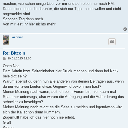
machen, wie schon einige User vor mir und schreiben nur noch PM.
Dann leiden eben die darunter, die sich nur Tipps holen wollen und nicht
angemeldet sind.
Schönen Tag dann noch.
Von mir lest ihr hier nichts mehr
wedewe
Re: Bitcoin
B
30.01.2025 22:00
e
i
Ooch Nee.
t
Dem Admin bzw. Seiteninhaber hier Druck machen und dann bei Kritik
r
a
beleidigt sein?
g
Warum sperrst du denn nun alle anderen von deinen Beiträgen aus, wenn
du nur von zwei Leuten etwas Gegenwind bekommen hast?
Meiner Meinung nach waren, seit ich beim Forum bin, hier kaum mal
Spammer unterwegs, also warum die Aufregung und die Aufforderung das
schneller zu beseitigen?
Meiner Meinung nach reicht es die Seite zu melden und irgendwann wird
sich der Kai schon drum kümmern.
Zugemüllt habe ich das hier noch nie erlebt.
Gruß
Werner