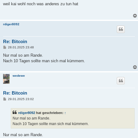
i
weil kai wohl noch was anderes zu tun hat
t
r
a
g
rdiger8092
Re: Bitcoin
B
28.01.2025 23:48
e
i
Nur mal so am Rande.
t
Nach 10 Tagen sollte man sich mal kümmern.
r
a
g
wedewe
Re: Bitcoin
B
29.01.2025 23:02
e
i
t
rdiger8092
hat geschrieben:
↑
r
a
Nur mal so am Rande.
g
Nach 10 Tagen sollte man sich mal kümmern.
Nur mal so am Rande.