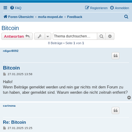
FAQ
Registrieren
Anmelden
S
Foren-Übersicht
mofa-moped.de
Feedback
u
Bitcoin
c
Suche
Erweiterte
Antworten
h
8 Beiträge • Seite
1
von
1
e
rdiger8092
Bitcoin
B
27.01.2025 13:58
e
i
Hallo!
t
Wenn Beiträge gemeldet werden und rein gar nichts mit dem Forum zu
r
a
tun haben, aber gemeldet sind. Warum werden die nicht zeitnah entfernt?
g
carinona
Re: Bitcoin
B
27.01.2025 15:25
e