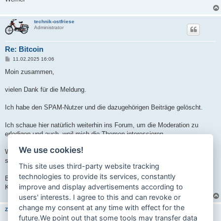
technik-ostfriese
Administrator
Re: Bitcoin
B
11.02.2025 16:06
e
i
Moin zusammen,
t
r
a
vielen Dank für die Meldung.
g
Ich habe den SPAM-Nutzer und die dazugehörigen Beiträge gelöscht.
Ich schaue hier natürlich weiterhin ins Forum, um die Moderation zu
erledigen und auch, weil mich die Themen interessieren.
We use cookies!
Wenn es dringend sein sollte, gerne eine Mail oder eine private Nachricht
schreiben. Dort antworte ich innerhalb von wenigen Stunden.
This site uses third-party website tracking
technologies to provide its services, constantly
Beste Grüße,
improve and display advertisements according to
Kai
users' interests. I agree to this and can revoke or
change my consent at any time with effect for the
Zandermichi
future.We point out that some tools may transfer data