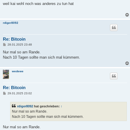
i
weil kai wohl noch was anderes zu tun hat
t
r
a
g
rdiger8092
Re: Bitcoin
B
28.01.2025 23:48
e
i
Nur mal so am Rande.
t
Nach 10 Tagen sollte man sich mal kümmern.
r
a
g
wedewe
Re: Bitcoin
B
29.01.2025 23:02
e
i
t
rdiger8092
hat geschrieben:
↑
r
a
Nur mal so am Rande.
g
Nach 10 Tagen sollte man sich mal kümmern.
Nur mal so am Rande.