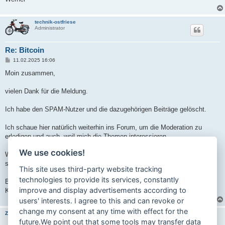
technik-ostfriese
Administrator
Re: Bitcoin
B
11.02.2025 16:06
e
i
Moin zusammen,
t
r
a
vielen Dank für die Meldung.
g
Ich habe den SPAM-Nutzer und die dazugehörigen Beiträge gelöscht.
Ich schaue hier natürlich weiterhin ins Forum, um die Moderation zu
erledigen und auch, weil mich die Themen interessieren.
We use cookies!
Wenn es dringend sein sollte, gerne eine Mail oder eine private Nachricht
schreiben. Dort antworte ich innerhalb von wenigen Stunden.
This site uses third-party website tracking
technologies to provide its services, constantly
Beste Grüße,
improve and display advertisements according to
Kai
users' interests. I agree to this and can revoke or
change my consent at any time with effect for the
Zandermichi
future.We point out that some tools may transfer data