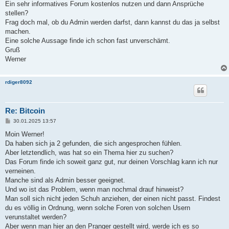
Ein sehr informatives Forum kostenlos nutzen und dann Ansprüche
stellen?
Frag doch mal, ob du Admin werden darfst, dann kannst du das ja selbst
machen.
Eine solche Aussage finde ich schon fast unverschämt.
Gruß
Werner
rdiger8092
Re: Bitcoin
B
30.01.2025 13:57
e
i
Moin Werner!
t
Da haben sich ja 2 gefunden, die sich angesprochen fühlen.
r
a
Aber letztendlich, was hat so ein Thema hier zu suchen?
g
Das Forum finde ich soweit ganz gut, nur deinen Vorschlag kann ich nur
verneinen.
Manche sind als Admin besser geeignet.
Und wo ist das Problem, wenn man nochmal drauf hinweist?
Man soll sich nicht jeden Schuh anziehen, der einen nicht passt. Findest
du es völlig in Ordnung, wenn solche Foren von solchen Usern
verunstaltet werden?
Aber wenn man hier an den Pranger gestellt wird, werde ich es so