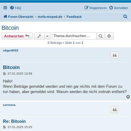
FAQ
Registrieren
Anmelden
S
Foren-Übersicht
mofa-moped.de
Feedback
u
Bitcoin
c
Suche
Erweiterte
Antworten
h
8 Beiträge • Seite
1
von
1
e
rdiger8092
Bitcoin
B
27.01.2025 13:58
e
i
Hallo!
t
Wenn Beiträge gemeldet werden und rein gar nichts mit dem Forum zu
r
a
tun haben, aber gemeldet sind. Warum werden die nicht zeitnah entfernt?
g
carinona
Re: Bitcoin
B
27.01.2025 15:25
e