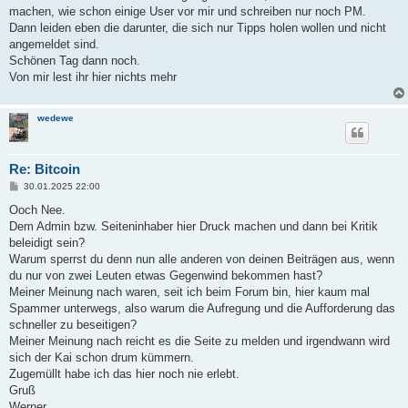
machen, wie schon einige User vor mir und schreiben nur noch PM.
Dann leiden eben die darunter, die sich nur Tipps holen wollen und nicht
angemeldet sind.
Schönen Tag dann noch.
Von mir lest ihr hier nichts mehr
wedewe
Re: Bitcoin
B
30.01.2025 22:00
e
i
Ooch Nee.
t
Dem Admin bzw. Seiteninhaber hier Druck machen und dann bei Kritik
r
a
beleidigt sein?
g
Warum sperrst du denn nun alle anderen von deinen Beiträgen aus, wenn
du nur von zwei Leuten etwas Gegenwind bekommen hast?
Meiner Meinung nach waren, seit ich beim Forum bin, hier kaum mal
Spammer unterwegs, also warum die Aufregung und die Aufforderung das
schneller zu beseitigen?
Meiner Meinung nach reicht es die Seite zu melden und irgendwann wird
sich der Kai schon drum kümmern.
Zugemüllt habe ich das hier noch nie erlebt.
Gruß
Werner