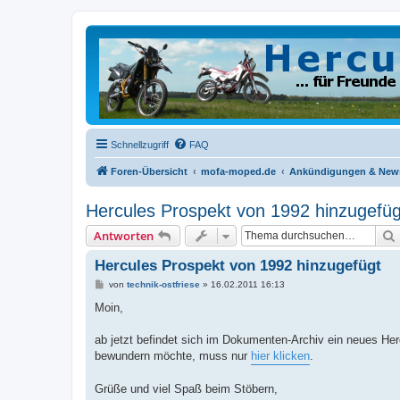
Schnellzugriff
FAQ
Foren-Übersicht
mofa-moped.de
Ankündigungen & New
Hercules Prospekt von 1992 hinzugefüg
Antworten
Hercules Prospekt von 1992 hinzugefügt
B
von
technik-ostfriese
»
16.02.2011 16:13
e
i
Moin,
t
r
a
ab jetzt befindet sich im Dokumenten-Archiv ein neues Her
g
bewundern möchte, muss nur
hier klicken
.
Grüße und viel Spaß beim Stöbern,