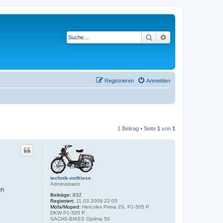
Suche
Erweiterte Suche
Registrieren
Anmelden
1 Beitrag • Seite
1
von
1
technik-ostfriese
Administrator
en
Beiträge:
832
Registriert:
11.03.2009 22:05
Mofa/Moped:
Hercules Prima 2S, P1-505 P
DKW P1-505 P
SACHS-BIKES Optima 50