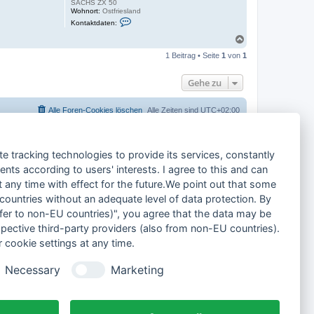
SACHS ZX 50
Wohnort:
Ostfriesland
K
Kontaktdaten:
o
n
N
t
a
a
1 Beitrag • Seite
1
von
1
c
k
h
t
o
d
Gehe zu
a
b
t
e
e
n
Alle Foren-Cookies löschen
Alle Zeiten sind
UTC+02:00
n
v
o
n
t
te tracking technologies to provide its services, constantly
e
c
ts according to users' interests. I agree to this and can
h
n
any time with effect for the future.We point out that some
i
k
 countries without an adequate level of data protection. By
-
nsfer to non-EU countries)", you agree that the data may be
o
s
spective third-party providers (also from non-EU countries).
t
f
 cookie settings at any time.
r
i
e
Necessary
Marketing
s
e