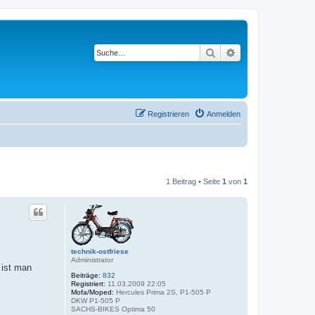
Suche
Erweiterte Suche
Registrieren
Anmelden
1 Beitrag • Seite
1
von
1
technik-ostfriese
Administrator
 ist man
Beiträge:
832
Registriert:
11.03.2009 22:05
Mofa/Moped:
Hercules Prima 2S, P1-505 P
DKW P1-505 P
SACHS-BIKES Optima 50