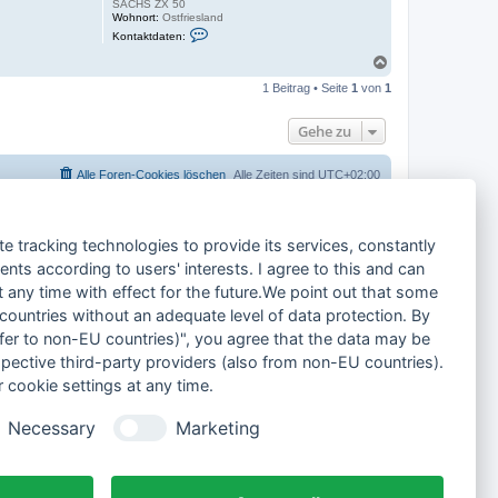
SACHS ZX 50
Wohnort:
Ostfriesland
K
Kontaktdaten:
o
n
N
t
a
a
1 Beitrag • Seite
1
von
1
c
k
h
t
o
d
Gehe zu
a
b
t
e
e
n
Alle Foren-Cookies löschen
Alle Zeiten sind
UTC+02:00
n
v
o
n
t
te tracking technologies to provide its services, constantly
e
c
ts according to users' interests. I agree to this and can
h
n
any time with effect for the future.We point out that some
i
k
 countries without an adequate level of data protection. By
-
nsfer to non-EU countries)", you agree that the data may be
o
s
spective third-party providers (also from non-EU countries).
t
f
 cookie settings at any time.
r
i
e
Necessary
Marketing
s
e