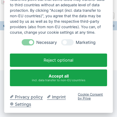
Antworten
to third countries without an adequate level of data
1 Beitrag • Seite
1
von
1
protection. By clicking "Accept (incl. data transfer to
Gehe zu
non-EU countries)", you agree that the data may be
used by us as well as by the respective third-party
Foren-Übersicht
Alle Foren-Cookies löschen
Alle Zeiten sind
UTC+02:00
providers (also from non-EU countries). You can, of
course, change your cookie settings at any time.
Impressum
Necessary
Marketing
Datenschutzerklärung
Reject optional
Cookie-Einstellungen ändern
Accept all
incl. data transfer to non-EU countries
Cookie Consent
Privacy policy
Imprint
by Prive
Settings