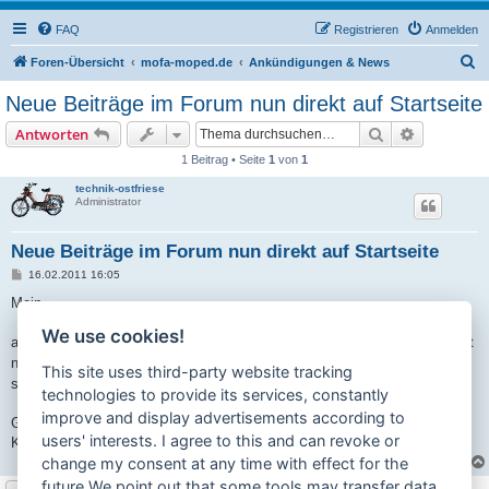
FAQ
Registrieren
Anmelden
S
Foren-Übersicht
mofa-moped.de
Ankündigungen & News
u
Neue Beiträge im Forum nun direkt auf Startseite
c
Suche
Erweiterte
Antworten
h
1 Beitrag • Seite
1
von
1
e
technik-ostfriese
Administrator
Neue Beiträge im Forum nun direkt auf Startseite
B
16.02.2011 16:05
e
i
Moin,
t
r
We use cookies!
a
auf der Startseite
http://technik-ostfriese.com/
können ab jetzt die zuletzt
g
neu geschriebenen Beiträge im Forum angeschaut werden. So ist man
This site uses third-party website tracking
stets auf einem aktuellen Stand.
technologies to provide its services, constantly
improve and display advertisements according to
Grüße,
users' interests. I agree to this and can revoke or
Kai
change my consent at any time with effect for the
future.We point out that some tools may transfer data