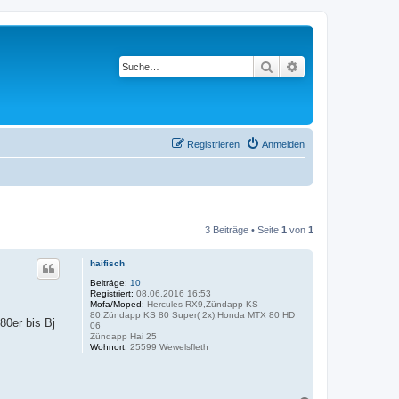
Suche
Erweiterte Suche
Registrieren
Anmelden
3 Beiträge • Seite
1
von
1
haifisch
Beiträge:
10
Registriert:
08.06.2016 16:53
Mofa/Moped:
Hercules RX9,Zündapp KS
80,Zündapp KS 80 Super( 2x),Honda MTX 80 HD
80er bis Bj
06
Zündapp Hai 25
Wohnort:
25599 Wewelsfleth