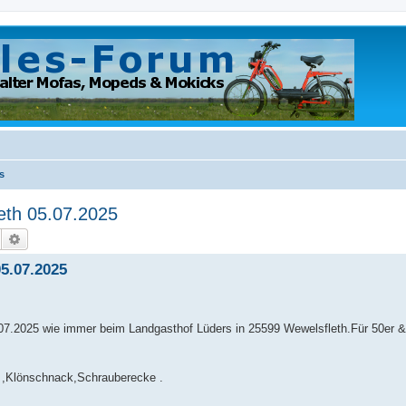
s
eth 05.07.2025
Suche
Erweiterte Suche
05.07.2025
.07.2025 wie immer beim Landgasthof Lüders in 25599 Wewelsfleth.Für 50er &
g ,Klönschnack,Schrauberecke .