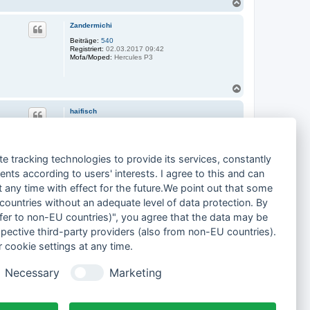
N
a
c
Zandermichi
h
o
Beiträge:
540
Registriert:
02.03.2017 09:42
b
Mofa/Moped:
Hercules P3
e
n
N
a
c
haifisch
h
o
Beiträge:
10
Registriert:
08.06.2016 16:53
b
er das
Mofa/Moped:
Hercules RX9,Zündapp KS
e
80,Zündapp KS 80 Super( 2x),Honda MTX 80 HD
6.Siehe
n
te tracking technologies to provide its services, constantly
06
Zündapp Hai 25
ts according to users' interests. I agree to this and can
Wohnort:
25599 Wewelsfleth
any time with effect for the future.We point out that some
N
a
 countries without an adequate level of data protection. By
3 Beiträge • Seite
1
von
1
c
nsfer to non-EU countries)", you agree that the data may be
h
o
spective third-party providers (also from non-EU countries).
Gehe zu
b
 cookie settings at any time.
e
n
Alle Foren-Cookies löschen
Alle Zeiten sind
UTC+02:00
Necessary
Marketing