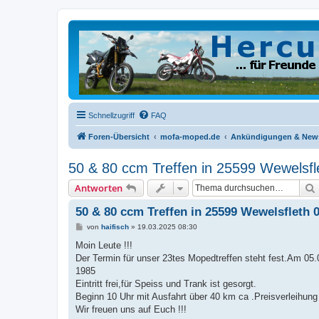
Schnellzugriff
FAQ
Foren-Übersicht
mofa-moped.de
Ankündigungen & New
50 & 80 ccm Treffen in 25599 Wewelsfl
Antworten
50 & 80 ccm Treffen in 25599 Wewelsfleth 
B
von
haifisch
»
19.03.2025 08:30
e
i
Moin Leute !!!
t
Der Termin für unser 23tes Mopedtreffen steht fest.Am 05
r
a
1985
g
Eintritt frei,für Speiss und Trank ist gesorgt.
Beginn 10 Uhr mit Ausfahrt über 40 km ca .Preisverleihun
Wir freuen uns auf Euch !!!