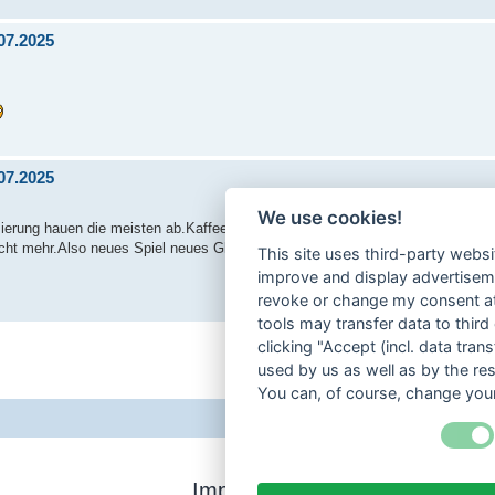
07.2025
07.2025
We use cookies!
mierung hauen die meisten ab.Kaffee und Kuchen wird noch mitgenommen.Ab
nicht mehr.Also neues Spiel neues Glück.Wir starten wieder durch a.18.07.202
This site uses third-party websi
improve and display advertisemen
revoke or change my consent at 
tools may transfer data to third
clicking "Accept (incl. data tra
used by us as well as by the re
You can, of course, change your
Impressum