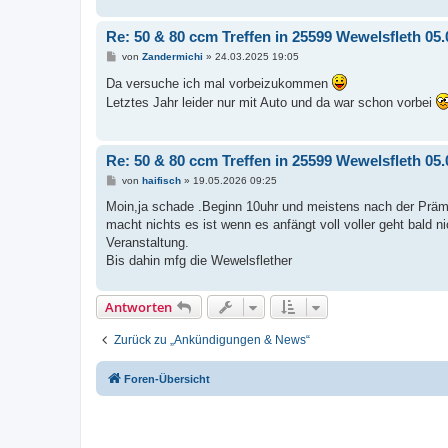
Re: 50 & 80 ccm Treffen in 25599 Wewelsfleth 05.
B
von
Zandermichi
»
24.03.2025 19:05
e
i
Da versuche ich mal vorbeizukommen
t
Letztes Jahr leider nur mit Auto und da war schon vorbei
r
a
g
Re: 50 & 80 ccm Treffen in 25599 Wewelsfleth 05.
B
von
haifisch
»
19.05.2026 09:25
e
i
Moin,ja schade .Beginn 10uhr und meistens nach der Prä
t
macht nichts es ist wenn es anfängt voll voller geht bald 
r
a
Veranstaltung.
g
Bis dahin mfg die Wewelsflether
Antworten
Zurück zu „Ankündigungen & News“
Foren-Übersicht