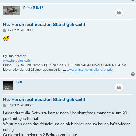
Prima 5 BJ87
Re: Forum auf neusten Stand gebracht
B
12.02.2020 10:17
e
i
t
r
a
g
Lg Udo Krämer
www.herculesig.de
Prima5S Bj. 87 und Prima 5 Bj. 89,seit 23.3.2017 einen AGM-Motors GMX 450 4Takt
Motorroller der auf 25ziger gedosselt ist.....
www.china-motorrollerforum.de
LXF
Re: Forum auf neusten Stand gebracht
B
04.03.2020 08:20
e
i
Leider dreht die Software immer noch Hochkantfotos manchmal um 90
t
grad auf Querformat.
r
a
Wenn man dann draufdrückt um es sich näher anzuschauen ist’s wieder
g
richtig.
Guck mal in meinen M2 Beitrag von heute.