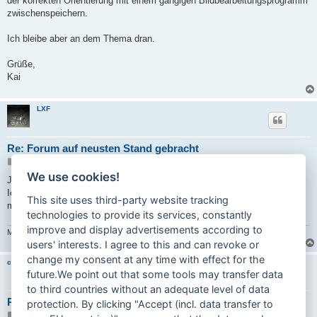
der korrekten Orientierung mit einem gängigen Bildbearbeitungsprogramm
zwischenspeichern.
Ich bleibe aber an dem Thema dran.
Grüße,
Kai
LXF
Re: Forum auf neusten Stand gebracht
B
05.03.2020 09:55
e
We use cookies!
i
Ja das leidige Problem mit den Tags im Bild.
t
Ich verstehe halt nicht ganz warum die es einmal so, dann wieder anders
r
This site uses third-party website tracking
a
machen.
g
technologies to provide its services, constantly
improve and display advertisements according to
M2, M5, CB3, HR2, E1, Prima 4, Prima 5S, Prima 3S
users' interests. I agree to this and can revoke or
change my consent at any time with effect for the
carinona
future.We point out that some tools may transfer data
to third countries without an adequate level of data
Re: Forum auf neusten Stand gebracht
protection. By clicking "Accept (incl. data transfer to
B
27.08.2020 12:18