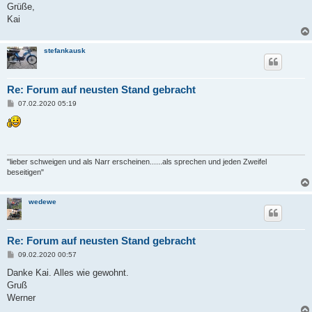
Grüße,
Kai
stefankausk
Re: Forum auf neusten Stand gebracht
B
07.02.2020 05:19
e
i
t
r
a
g
"lieber schweigen und als Narr erscheinen......als sprechen und jeden Zweifel
beseitigen"
wedewe
Re: Forum auf neusten Stand gebracht
B
09.02.2020 00:57
e
i
Danke Kai. Alles wie gewohnt.
t
Gruß
r
a
Werner
g