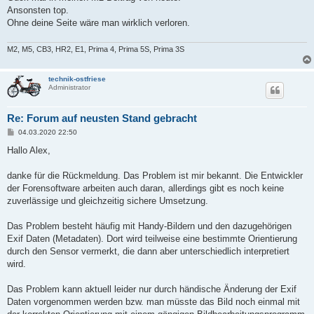
Ansonsten top.
Ohne deine Seite wäre man wirklich verloren.
M2, M5, CB3, HR2, E1, Prima 4, Prima 5S, Prima 3S
technik-ostfriese
Administrator
Re: Forum auf neusten Stand gebracht
B
04.03.2020 22:50
e
i
Hallo Alex,
t
r
a
danke für die Rückmeldung. Das Problem ist mir bekannt. Die Entwickler
g
der Forensoftware arbeiten auch daran, allerdings gibt es noch keine
zuverlässige und gleichzeitig sichere Umsetzung.
Das Problem besteht häufig mit Handy-Bildern und den dazugehörigen
Exif Daten (Metadaten). Dort wird teilweise eine bestimmte Orientierung
durch den Sensor vermerkt, die dann aber unterschiedlich interpretiert
wird.
Das Problem kann aktuell leider nur durch händische Änderung der Exif
Daten vorgenommen werden bzw. man müsste das Bild noch einmal mit