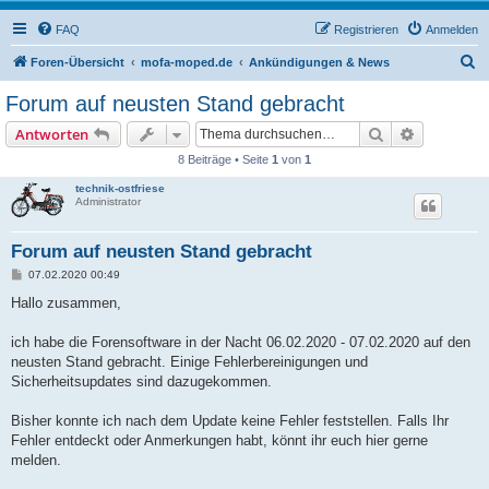
FAQ
Registrieren
Anmelden
S
Foren-Übersicht
mofa-moped.de
Ankündigungen & News
u
Forum auf neusten Stand gebracht
c
Suche
Erweiterte
Antworten
h
8 Beiträge • Seite
1
von
1
e
technik-ostfriese
Administrator
Forum auf neusten Stand gebracht
B
07.02.2020 00:49
e
i
Hallo zusammen,
t
r
a
ich habe die Forensoftware in der Nacht 06.02.2020 - 07.02.2020 auf den
g
neusten Stand gebracht. Einige Fehlerbereinigungen und
Sicherheitsupdates sind dazugekommen.
Bisher konnte ich nach dem Update keine Fehler feststellen. Falls Ihr
Fehler entdeckt oder Anmerkungen habt, könnt ihr euch hier gerne
melden.