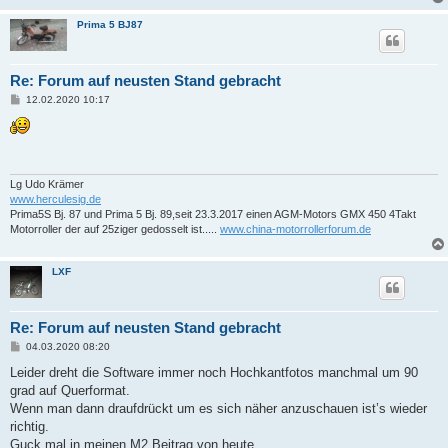
Prima 5 BJ87
Re: Forum auf neusten Stand gebracht
B
12.02.2020 10:17
e
i
t
r
a
g
Lg Udo Krämer
www.herculesig.de
Prima5S Bj. 87 und Prima 5 Bj. 89,seit 23.3.2017 einen AGM-Motors GMX 450 4Takt
Motorroller der auf 25ziger gedosselt ist.....
www.china-motorrollerforum.de
LXF
Re: Forum auf neusten Stand gebracht
B
04.03.2020 08:20
e
i
Leider dreht die Software immer noch Hochkantfotos manchmal um 90
t
grad auf Querformat.
r
a
Wenn man dann draufdrückt um es sich näher anzuschauen ist’s wieder
g
richtig.
Guck mal in meinen M2 Beitrag von heute.