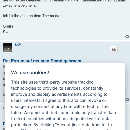
der korrekten Orientierung mit einem gängigen Bildbearbeitungsprogramm
zwischenspeichern.
Ich bleibe aber an dem Thema dran.
Grüße,
Kai
LXF
Re: Forum auf neusten Stand gebracht
B
05.03.2020 09:55
e
We use cookies!
i
Ja das leidige Problem mit den Tags im Bild.
t
Ich verstehe halt nicht ganz warum die es einmal so, dann wieder anders
r
This site uses third-party website tracking
a
machen.
g
technologies to provide its services, constantly
improve and display advertisements according to
M2, M5, CB3, HR2, E1, Prima 4, Prima 5S, Prima 3S
users' interests. I agree to this and can revoke or
change my consent at any time with effect for the
carinona
future.We point out that some tools may transfer data
to third countries without an adequate level of data
Re: Forum auf neusten Stand gebracht
protection. By clicking "Accept (incl. data transfer to
B
27.08.2020 12:18