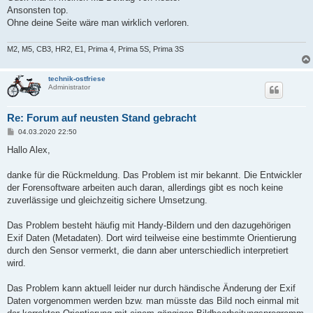
Ansonsten top.
Ohne deine Seite wäre man wirklich verloren.
M2, M5, CB3, HR2, E1, Prima 4, Prima 5S, Prima 3S
technik-ostfriese
Administrator
Re: Forum auf neusten Stand gebracht
B
04.03.2020 22:50
e
i
Hallo Alex,
t
r
a
danke für die Rückmeldung. Das Problem ist mir bekannt. Die Entwickler
g
der Forensoftware arbeiten auch daran, allerdings gibt es noch keine
zuverlässige und gleichzeitig sichere Umsetzung.
Das Problem besteht häufig mit Handy-Bildern und den dazugehörigen
Exif Daten (Metadaten). Dort wird teilweise eine bestimmte Orientierung
durch den Sensor vermerkt, die dann aber unterschiedlich interpretiert
wird.
Das Problem kann aktuell leider nur durch händische Änderung der Exif
Daten vorgenommen werden bzw. man müsste das Bild noch einmal mit