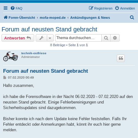
FAQ
Registrieren
Anmelden
S
Foren-Übersicht
mofa-moped.de
Ankündigungen & News
u
Forum auf neusten Stand gebracht
c
Suche
Erweiterte
Antworten
h
8 Beiträge • Seite
1
von
1
e
technik-ostfriese
Administrator
Forum auf neusten Stand gebracht
B
07.02.2020 00:49
e
i
Hallo zusammen,
t
r
a
ich habe die Forensoftware in der Nacht 06.02.2020 - 07.02.2020 auf den
g
neusten Stand gebracht. Einige Fehlerbereinigungen und
Sicherheitsupdates sind dazugekommen.
Bisher konnte ich nach dem Update keine Fehler feststellen. Falls Ihr
Fehler entdeckt oder Anmerkungen habt, könnt ihr euch hier gerne
melden.