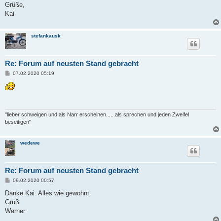
Grüße,
Kai
stefankausk
Re: Forum auf neusten Stand gebracht
B
07.02.2020 05:19
e
i
t
r
a
g
"lieber schweigen und als Narr erscheinen......als sprechen und jeden Zweifel
beseitigen"
wedewe
Re: Forum auf neusten Stand gebracht
B
09.02.2020 00:57
e
i
Danke Kai. Alles wie gewohnt.
t
Gruß
r
a
Werner
g