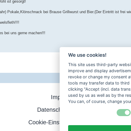
ohl ist gesorgt!
r) Pokale,Klönschnack bei Brause Grillwurst und Bier.(Der Eintritt ist frei w
lsfleth!!!!
es bei uns gerne machen!!!
We use cookies!
This site uses third-party websi
improve and display advertisemen
revoke or change my consent at 
tools may transfer data to third
clicking "Accept (incl. data tra
used by us as well as by the re
Impressum
You can, of course, change your
Datenschutzerklärung
Cookie-Einstellungen ändern