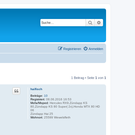
Suche
Erweiterte Suche
Registrieren
Anmelden
1 Beitrag • Seite
1
von
1
haifisch
Beiträge:
10
Registriert:
08.06.2016 16:53
Mofa/Moped:
Hercules RX9,Zündapp KS
80,Zündapp KS 80 Super( 2x),Honda MTX 80 HD
06
Zündapp Hai 25
Wohnort:
25599 Wewelsfleth