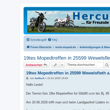
Schnellzugriff
FAQ
Foren-Übersicht
mofa-moped.de
Ankündigungen & New
19tes Mopedtreffen in 25599 Wewelsfle
Antworten
19tes Mopedtreffen in 25599 Wewelsfleth a
B
von
haifisch
»
23.01.2020 15:05
e
i
Hallo Leute!
t
r
a
Der Termin fürs 19te Mopetreffen für 50&80 ccm bis Bj. 85 
g
Am 20.06.2020 trifft man sich beim Landgasthof Lüders in