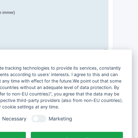
ie immer)
N
a
1 Beitrag • Seite
1
von
1
c
h
te tracking technologies to provide its services, constantly
o
Gehe zu
b
ts according to users' interests. I agree to this and can
e
any time with effect for the future.We point out that some
n
Alle Foren-Cookies löschen
Alle Zeiten sind
UTC+02:00
 countries without an adequate level of data protection. By
nsfer to non-EU countries)", you agree that the data may be
spective third-party providers (also from non-EU countries).
 cookie settings at any time.
Necessary
Marketing