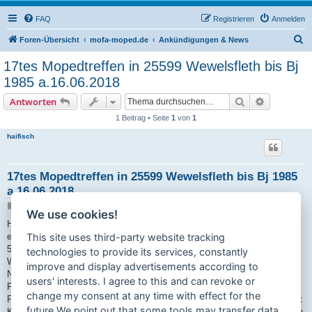
FAQ
Registrieren
Anmelden
S
Foren-Übersicht
mofa-moped.de
Ankündigungen & News
u
17tes Mopedtreffen in 25599 Wewelsfleth bis Bj
c
1985 a.16.06.2018
h
Suche
Erweiterte
Antworten
e
1 Beitrag • Seite
1
von
1
haifisch
17tes Mopedtreffen in 25599 Wewelsfleth bis Bj 1985
a.16.06.2018
B
08.01.2018 15:02
We use cookies!
e
i
Hallo liebe Leute,
t
es wieder soweit am 16.06.2018 findet unser 17tes Mopedtreffen für
This site uses third-party website tracking
r
a
50ccm und 80ccm Maschinen statt.
technologies to provide its services, constantly
g
Wo:In 25599 Wewelsfleth beim Landgasthof Lüders Beginn 10 Uhr.
improve and display advertisements according to
Neben gemütlichen Klönschnack gibt es wie immer zu humanen
users' interests. I agree to this and can revoke or
Preisen,Getränke,Grillwurst sowie Kaffee und Kuchen.
change my consent at any time with effect for the
Für die ganz frühen Anreiser gibt es wie immer belegte Brötchen und Pott
future.We point out that some tools may transfer data
Kaffee! Eine Ausfahrt durch die schöne Marsch, sowie Pokale lasst Euch