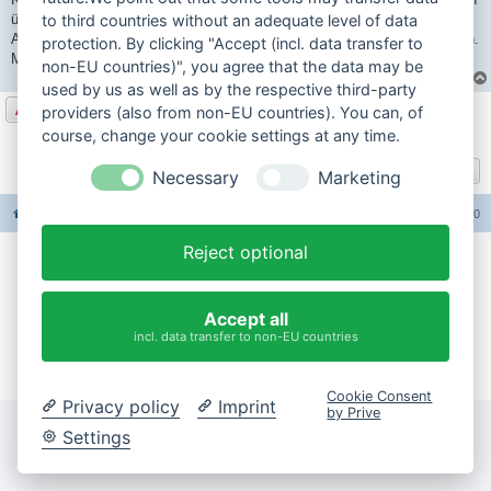
überraschen.
to third countries without an adequate level of data
Also Termin merken Moped gut gewartet und ab geht,s nach Wewelsfleth.
protection. By clicking "Accept (incl. data transfer to
Man trifft sich Gruß die Wewelsflether
non-EU countries)", you agree that the data may be
used by us as well as by the respective third-party
Antworten
providers (also from non-EU countries). You can, of
course, change your cookie settings at any time.
1 Beitrag • Seite
1
von
1
Gehe zu
Necessary
Marketing
Foren-Übersicht
Alle Foren-Cookies löschen
Alle Zeiten sind
UTC+02:00
Reject optional
Impressum
Datenschutzerklärung
Accept all
incl. data transfer to non-EU countries
Cookie-Einstellungen ändern
Cookie Consent
Privacy policy
Imprint
by Prive
Settings