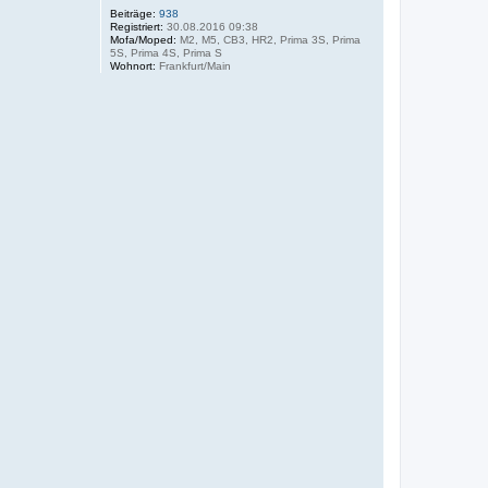
Beiträge:
938
Registriert:
30.08.2016 09:38
Mofa/Moped:
M2, M5, CB3, HR2, Prima 3S, Prima
5S, Prima 4S, Prima S
Wohnort:
Frankfurt/Main