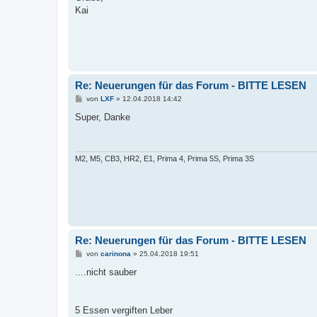
Kai
Re: Neuerungen für das Forum - BITTE LESEN
B
von
LXF
»
12.04.2018 14:42
e
i
Super, Danke
t
r
a
g
M2, M5, CB3, HR2, E1, Prima 4, Prima 5S, Prima 3S
Re: Neuerungen für das Forum - BITTE LESEN
B
von
carinona
»
25.04.2018 19:51
e
i
....nicht sauber
t
r
a
g
5 Essen vergiften Leber