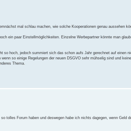
a demnächst mal schlau machen, wie solche Kooperationen genau aussehen kö
 noch ein paar Einstellmöglichkeiten. Einzelne Werbepartner könnte man glaub
ht so hoch, jedoch summiert sich das schon aufs Jahr gerechnet auf einen ni
auch wenn so einige Regelungen der neuen DSGVO sehr mühselig sind und keine
 anderes Thema.
 ein so tolles Forum haben und deswegen habe ich nichts dagegen, wenn Geld d