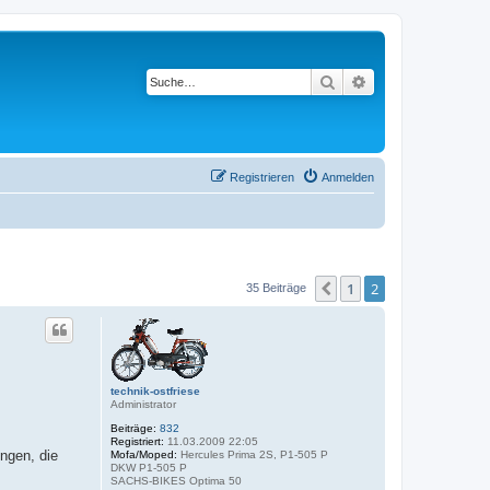
Suche
Erweiterte Suche
Registrieren
Anmelden
1
2
Vorherige
35 Beiträge
technik-ostfriese
Administrator
Beiträge:
832
Registriert:
11.03.2009 22:05
ngen, die
Mofa/Moped:
Hercules Prima 2S, P1-505 P
DKW P1-505 P
SACHS-BIKES Optima 50