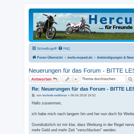
Schnellzugriff
FAQ
Foren-Übersicht
mofa-moped.de
Ankündigungen & New
Neuerungen für das Forum - BITTE L
Antworten
Re: Neuerungen für das Forum - BITTE L
B
von
technik-ostfriese
»
06.04.2018 19:52
e
i
Hallo zusammen,
t
r
a
ich habe mich nach langem hin und her nun doch für Werb
g
Grundsätzlich ist mir klar, dass Werbung in der Regel ne
mehr Geld und mehr Zeit "verschlucken" werden.