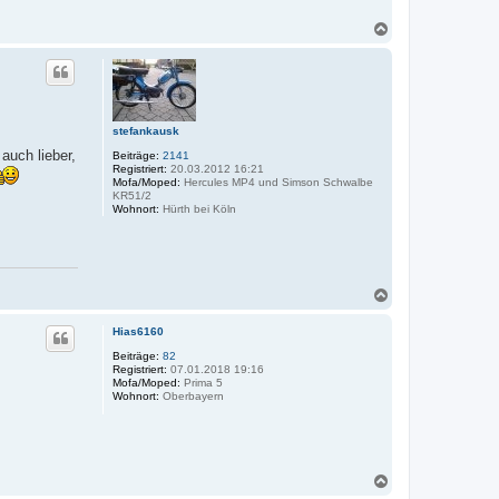
-
o
N
s
a
t
c
f
r
h
i
o
e
b
s
e
e
stefankausk
n
auch lieber,
Beiträge:
2141
Registriert:
20.03.2012 16:21
Mofa/Moped:
Hercules MP4 und Simson Schwalbe
KR51/2
Wohnort:
Hürth bei Köln
N
a
c
Hias6160
h
o
Beiträge:
82
Registriert:
07.01.2018 19:16
b
Mofa/Moped:
Prima 5
e
Wohnort:
Oberbayern
n
N
a