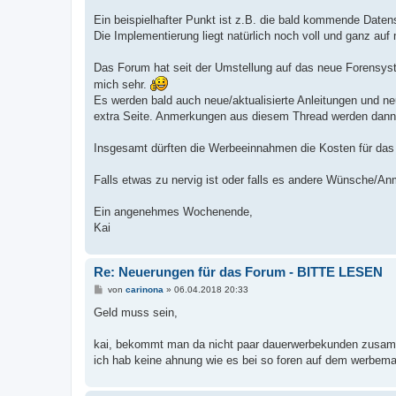
Ein beispielhafter Punkt ist z.B. die bald kommende Daten
Die Implementierung liegt natürlich noch voll und ganz auf 
Das Forum hat seit der Umstellung auf das neue Forensyst
mich sehr.
Es werden bald auch neue/aktualisierte Anleitungen und n
extra Seite. Anmerkungen aus diesem Thread werden dann n
Insgesamt dürften die Werbeeinnahmen die Kosten für das 
Falls etwas zu nervig ist oder falls es andere Wünsche/An
Ein angenehmes Wochenende,
Kai
Re: Neuerungen für das Forum - BITTE LESEN
B
von
carinona
»
06.04.2018 20:33
e
i
Geld muss sein,
t
r
a
kai, bekommt man da nicht paar dauerwerbekunden zusammen,
g
ich hab keine ahnung wie es bei so foren auf dem werbemark