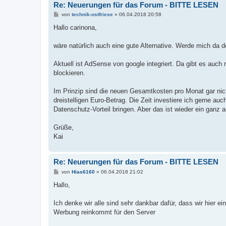
Re: Neuerungen für das Forum - BITTE LESEN
B
von
technik-ostfriese
»
06.04.2018 20:58
e
i
Hallo carinona,
t
r
a
wäre natürlich auch eine gute Alternative. Werde mich d
g
Aktuell ist AdSense von google integriert. Da gibt es auch
blockieren.
Im Prinzip sind die neuen Gesamtkosten pro Monat gar nic
dreistelligen Euro-Betrag. Die Zeit investiere ich gerne 
Datenschutz-Vorteil bringen. Aber das ist wieder ein ganz
Grüße,
Kai
Re: Neuerungen für das Forum - BITTE LESEN
B
von
Hias6160
»
06.04.2018 21:02
e
i
Hallo,
t
r
a
Ich denke wir alle sind sehr dankbar dafür, dass wir hier
g
Werbung reinkommt für den Server