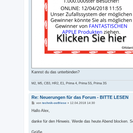
Kannst du das unterbinden?
M2, M5, CB3, HR2, E1, Prima 4, Prima 5S, Prima 3S
Re: Neuerungen für das Forum - BITTE LESEN
B
von
technik-ostfriese
»
12.04.2018 14:30
e
i
Hallo Alex,
t
r
a
danke für den Hinweis. Werde das heute Abend blocken. Soll
g
Grüße,