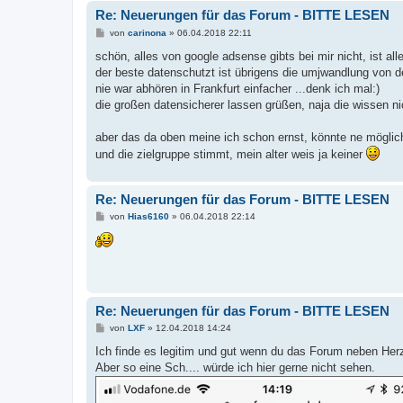
Re: Neuerungen für das Forum - BITTE LESEN
B
von
carinona
»
06.04.2018 22:11
e
i
schön, alles von google adsense gibts bei mir nicht, ist alle
t
der beste datenschutzt ist übrigens die umjwandlung von de
r
a
nie war abhören in Frankfurt einfacher ...denk ich mal:)
g
die großen datensicherer lassen grüßen, naja die wissen nicht
aber das da oben meine ich schon ernst, könnte ne möglichk
und die zielgruppe stimmt, mein alter weis ja keiner
Re: Neuerungen für das Forum - BITTE LESEN
B
von
Hias6160
»
06.04.2018 22:14
e
i
t
r
a
g
Re: Neuerungen für das Forum - BITTE LESEN
B
von
LXF
»
12.04.2018 14:24
e
i
Ich finde es legitim und gut wenn du das Forum neben Herz
t
Aber so eine Sch.... würde ich hier gerne nicht sehen.
r
a
g