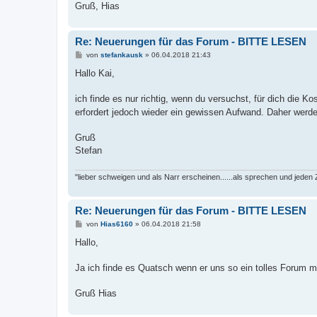
Gruß, Hias
Re: Neuerungen für das Forum - BITTE LESEN
B
von
stefankausk
»
06.04.2018 21:43
e
i
Hallo Kai,
t
r
a
ich finde es nur richtig, wenn du versuchst, für dich die 
g
erfordert jedoch wieder ein gewissen Aufwand. Daher werde
Gruß
Stefan
"lieber schweigen und als Narr erscheinen......als sprechen und jeden 
Re: Neuerungen für das Forum - BITTE LESEN
B
von
Hias6160
»
06.04.2018 21:58
e
i
Hallo,
t
r
a
Ja ich finde es Quatsch wenn er uns so ein tolles Forum m
g
Gruß Hias