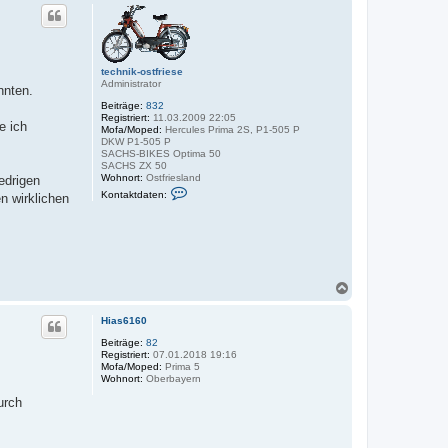
c
h
o
b
e
technik-ostfriese
n
Administrator
nnten.
Beiträge:
832
Registriert:
11.03.2009 22:05
e ich
Mofa/Moped:
Hercules Prima 2S, P1-505 P
DKW P1-505 P
SACHS-BIKES Optima 50
SACHS ZX 50
Wohnort:
Ostfriesland
edrigen
K
Kontaktdaten:
n wirklichen
o
n
t
a
k
t
d
a
N
t
a
e
c
n
Hias6160
h
v
o
Beiträge:
82
o
Registriert:
07.01.2018 19:16
b
n
Mofa/Moped:
Prima 5
t
e
Wohnort:
Oberbayern
e
n
c
urch
h
n
i
k