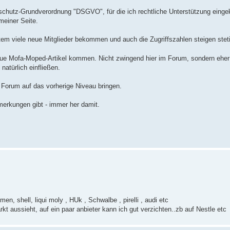
schutz-Grundverordnung "DSGVO", für die ich rechtliche Unterstützung einge
meiner Seite.
em viele neue Mitglieder bekommen und auch die Zugriffszahlen steigen steti
eue Mofa-Moped-Artikel kommen. Nicht zwingend hier im Forum, sondern eher 
atürlich einfließen.
Forum auf das vorherige Niveau bringen.
merkungen gibt - immer her damit.
 shell, liqui moly , HUk , Schwalbe , pirelli , audi etc
t aussieht, auf ein paar anbieter kann ich gut verzichten..zb auf Nestle etc