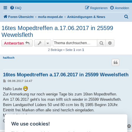
FAQ
Registrieren
Anmelden
S
Foren-Übersicht
mofa-moped.de
Ankündigungen & News
u
16tes Mopedtreffen a.17.06.2017 in 25599
c
Wewelsfleth
h
Suche
Erweiterte
Antworten
e
2 Beiträge • Seite
1
von
1
haifisch
16tes Mopedtreffen a.17.06.2017 in 25599 Wewelsfleth
B
08.06.2017 14:47
e
i
Hallo Leute
t
Zur Anmerkung nur noch wenige Tage bis zum 16ten Mopedtreffen.
r
a
Am 17.06.2017 geht's los man trifft sich wieder in 25599 Wewelsfleth.
g
Beim Landgasthof Lüders 50 und 80 ccm bis Bj 1985 Beginn 10Uhr.
Eintritt frei.Marken offen alle sind herzlich eingeladen.
Man sieht sich
Gruss die Wewelsflether siehe auch FB.!!
We use cookies!