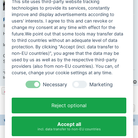
This site uses third-party website tracking
stefankausk
technologies to provide its services, constantly
improve and display advertisements according to
Re: 16tes Mopedtreffen a.17.06.2017 in 25599 Wewelsfleth
users' interests. I agree to this and can revoke or
B
09.06.2017 11:40
change my consent at any time with effect for the
e
i
future.We point out that some tools may transfer data
Hallo,
t
to third countries without an adequate level of data
r
a
leider etwas zu weit für mich, trotzdem viel Spaß!!
protection. By clicking "Accept (incl. data transfer to
g
non-EU countries)", you agree that the data may be
Gruß
used by us as well as by the respective third-party
Stefan
providers (also from non-EU countries). You can, of
course, change your cookie settings at any time.
"lieber schweigen und als Narr erscheinen......als sprechen und jeden Zweifel
beseitigen"
Necessary
Marketing
Antworten
2 Beiträge • Seite
1
von
1
Reject optional
Gehe zu
Foren-Übersicht
Alle Foren-Cookies löschen
Alle Zeiten sind
UTC+02:00
Accept all
incl. data transfer to non-EU countries