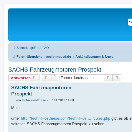
Schnellzugriff
FAQ
Foren-Übersicht
mofa-moped.de
Ankündigungen & News
SACHS Fahrzeugmotoren Prospekt
Suche
Erweit
Antworten
SACHS Fahrzeugmotoren
Prospekt
B
von
technik-ostfriese
»
27.04.2011 14:33
e
i
Moin,
t
r
a
unter
http://technik-ostfriese.com/technik-os ... rcules.php
gibt es ab so
g
seltenes SACHS Fahrzeugmotoren Prospekt zu sehen.