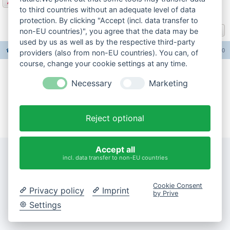
Antworten
to third countries without an adequate level of data
1 Beitrag • Seite
1
von
1
protection. By clicking "Accept (incl. data transfer to
Gehe zu
non-EU countries)", you agree that the data may be
used by us as well as by the respective third-party
Foren-Übersicht
Alle Foren-Cookies löschen
Alle Zeiten sind
UTC+02:00
providers (also from non-EU countries). You can, of
course, change your cookie settings at any time.
Impressum
Necessary
Marketing
Datenschutzerklärung
Reject optional
Cookie-Einstellungen ändern
Accept all
incl. data transfer to non-EU countries
Cookie Consent
Privacy policy
Imprint
by Prive
Settings