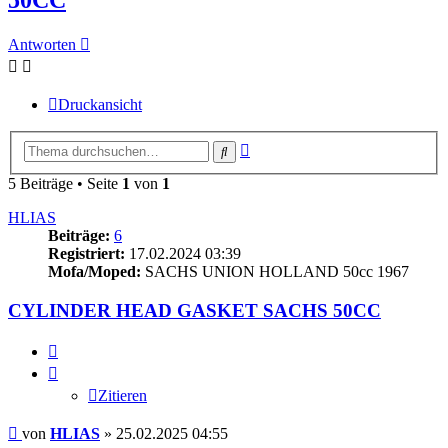
Antworten
Druckansicht
Erweiterte
Suche
Suche
5 Beiträge • Seite
1
von
1
HLIAS
Beiträge:
6
Registriert:
17.02.2024 03:39
Mofa/Moped:
SACHS UNION HOLLAND 50cc 1967
CYLINDER HEAD GASKET SACHS 50CC
Zitieren
Zitieren
Beitrag
von
HLIAS
»
25.02.2025 04:55