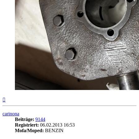
Nach
oben
carinona
Beiträge:
9144
Registriert:
06.02.2013 16:53
Mofa/Moped:
BENZIN