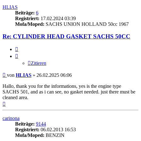
HLIAS
Beiträge:
6
Registriert:
17.02.2024 03:39
Mofa/Moped:
SACHS UNION HOLLAND 50cc 1967
Re: CYLINDER HEAD GASKET SACHS 50CC
Zitieren
Zitieren
Beitrag
von
HLIAS
»
26.02.2025 06:06
Hallo, thank you for the informations, yes is the engine type
SACHS 501, and as i can see, no gasket needed. just there must be
cleaned area.
Nach
oben
carinona
Beiträge:
9144
Registriert:
06.02.2013 16:53
Mofa/Moped:
BENZIN