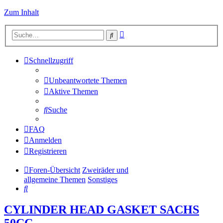
Zum Inhalt
Erweiterte
Suche
Suche
Schnellzugriff
Unbeantwortete Themen
Aktive Themen
Suche
FAQ
Anmelden
Registrieren
Foren-Übersicht
Zweiräder und
allgemeine Themen
Sonstiges
Suche
CYLINDER HEAD GASKET SACHS
50CC