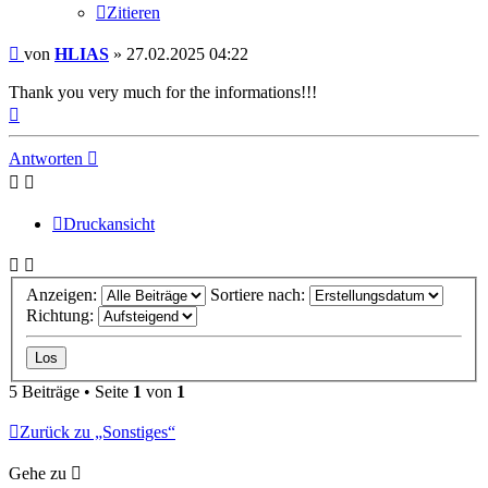
Zitieren
Beitrag
von
HLIAS
»
27.02.2025 04:22
Thank you very much for the informations!!!
Nach
oben
Antworten
Druckansicht
Anzeigen:
Sortiere nach:
Richtung:
5 Beiträge • Seite
1
von
1
Zurück zu „Sonstiges“
Gehe zu