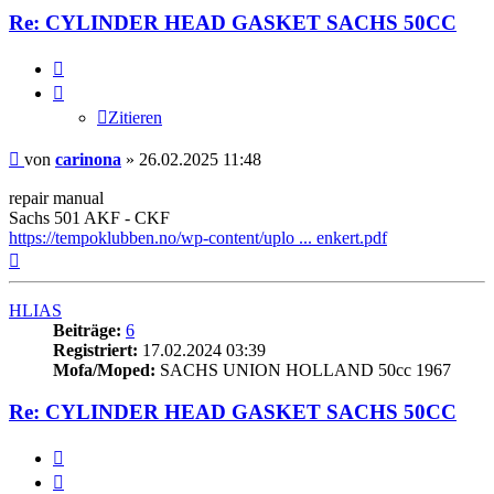
Re: CYLINDER HEAD GASKET SACHS 50CC
Zitieren
Zitieren
Beitrag
von
carinona
»
26.02.2025 11:48
repair manual
Sachs 501 AKF - CKF
https://tempoklubben.no/wp-content/uplo ... enkert.pdf
Nach
oben
HLIAS
Beiträge:
6
Registriert:
17.02.2024 03:39
Mofa/Moped:
SACHS UNION HOLLAND 50cc 1967
Re: CYLINDER HEAD GASKET SACHS 50CC
Zitieren