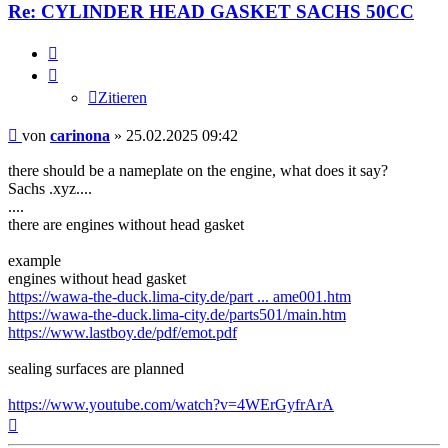
Re: CYLINDER HEAD GASKET SACHS 50CC
Zitieren
Zitieren
Beitrag
von
carinona
»
25.02.2025 09:42
there should be a nameplate on the engine, what does it say?
Sachs .xyz....
....
there are engines without head gasket
example
engines without head gasket
https://wawa-the-duck.lima-city.de/part ... ame001.htm
https://wawa-the-duck.lima-city.de/parts501/main.htm
https://www.lastboy.de/pdf/emot.pdf
sealing surfaces are planned
https://www.youtube.com/watch?v=4WErGyfrArA
Nach
oben