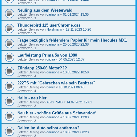
Antworten:
3
Neuling aus dem Westerwald
Letzter Beitrag von
carinona
«
01.01.2024 13:35
Antworten:
3
Thunderbird 115 userChrome.css
Letzter Beitrag von
Nordmann
«
12.11.2023 10:20
Antworten:
9
Frage bezüglich fehlendem Papier für mein Hercules MX1
Letzter Beitrag von
carinona
«
25.06.2023 22:38
Antworten:
1
Laufleistung Prima 5s von 1980
Letzter Beitrag von
diidaa
«
04.05.2023 12:37
Zündapp 250-06 Motor???
Letzter Beitrag von
carinona
«
13.05.2022 10:50
Antworten:
3
222TS mit "Gebrechen wie sein Besitzer"
Letzter Beitrag von
bayer
«
18.10.2021 06:43
Antworten:
4
Hallo - neu hier
Letzter Beitrag von
ALex_SAD
«
14.07.2021 12:01
Antworten:
2
Neu hier - schöne Grüße aus Schwandorf
Letzter Beitrag von
carinona
«
13.07.2021 13:03
Antworten:
2
Dellen im Auto selbst entfernen?
Letzter Beitrag von
carinona
«
18.06.2021 08:23
Antworten:
2