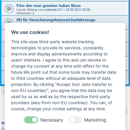
Film den man gesehen haben Muss
Letzter Beitrag von
seahawk137
«
18.05.2021 00:39
Antworten:
1
HU für Versicherungskennzeichenfahrzeuge
Letzter Beitrag von
ingbilly
«
17.03.2021 08:21
Antworten:
3
We use cookies!
Mofa-Schrauber in KÖLN gesucht
Letzter Beitrag von
P Relli
«
02.03.2021 14:15
This site uses third-party website tracking
Spezielle Frage zum Anbau
technologies to provide its services, constantly
Letzter Beitrag von
stefankausk
«
20.01.2021 20:26
improve and display advertisements according to
Antworten:
1
users' interests. I agree to this and can revoke or
Hercules HR1
Letzter Beitrag von
Peter Stuntebeck
«
12.10.2020 16:44
change my consent at any time with effect for the
Antworten:
18
future.We point out that some tools may transfer data
Welchen Helm auf der Mofa ?
to third countries without an adequate level of data
Letzter Beitrag von
tuba
«
29.02.2020 11:04
Antworten:
11
protection. By clicking "Accept (incl. data transfer to
non-EU countries)", you agree that the data may be
Neues Thema
used by us as well as by the respective third-party
1
2
3
4
Nächste
93 Themen
providers (also from non-EU countries). You can, of
course, change your cookie settings at any time.
Gehe zu
Necessary
Marketing
BERECHTIGUNGEN IN DIESEM FORUM
Du darfst
keine
neuen Themen in diesem Forum erstellen.