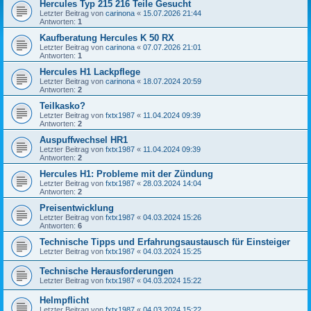
Hercules Typ 215 216 Teile Gesucht
Letzter Beitrag von
carinona
«
15.07.2026 21:44
Antworten:
1
Kaufberatung Hercules K 50 RX
Letzter Beitrag von
carinona
«
07.07.2026 21:01
Antworten:
1
Hercules H1 Lackpflege
Letzter Beitrag von
carinona
«
18.07.2024 20:59
Antworten:
2
Teilkasko?
Letzter Beitrag von
fxtx1987
«
11.04.2024 09:39
Antworten:
2
Auspuffwechsel HR1
Letzter Beitrag von
fxtx1987
«
11.04.2024 09:39
Antworten:
2
Hercules H1: Probleme mit der Zündung
Letzter Beitrag von
fxtx1987
«
28.03.2024 14:04
Antworten:
2
Preisentwicklung
Letzter Beitrag von
fxtx1987
«
04.03.2024 15:26
Antworten:
6
Technische Tipps und Erfahrungsaustausch für Einsteiger
Letzter Beitrag von
fxtx1987
«
04.03.2024 15:25
Technische Herausforderungen
Letzter Beitrag von
fxtx1987
«
04.03.2024 15:22
Helmpflicht
Letzter Beitrag von
fxtx1987
«
04.03.2024 15:22