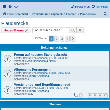
FAQ
Registrieren
Anmelden
S
Foren-Übersicht
Zweiräder und allgemeine Themen
Plauderecke
u
Plauderecke
c
Suche
Erweiterte Suche
Neues Thema
h
e
1
2
3
4
Nächste
93 Themen
Bekanntmachungen
Forum auf neusten Stand gebracht
Letzter Beitrag von
carinona
«
27.08.2020 12:18
Verfasst in
Ankündigungen & News
Antworten:
7
Allgemeine Forenregeln
Letzter Beitrag von
karlgudo
«
08.02.2015 12:35
Verfasst in
Elektrik / Zündung
Antworten:
1
Vorstellungs- und Begrüßungsthread
Letzter Beitrag von
Rix314
«
30.05.2026 09:09
Verfasst in
Elektrik / Zündung
Antworten:
1337
1
64
65
66
67
…
Themen