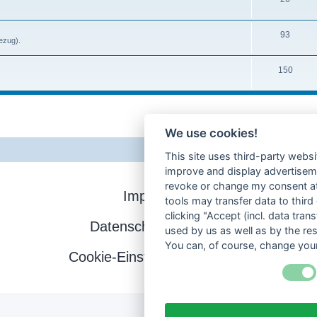
93
ezug).
150
We use cookies!
This site uses third-party websi
improve and display advertisemen
revoke or change my consent at 
Impressum
tools may transfer data to third
clicking "Accept (incl. data tra
Datenschutzerklärung
used by us as well as by the re
You can, of course, change your
Cookie-Einstellungen ändern