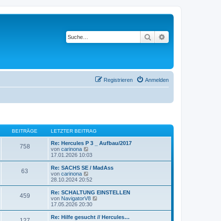
Suche
Erweiterte Suche
Registrieren
Anmelden
BEITRÄGE
LETZTER BEITRAG
Re: Hercules P 3 _ Aufbau/2017
758
N
von
carinona
e
17.01.2026 10:03
u
e
Re: SACHS SE / MadAss
63
s
N
von
carinona
t
e
28.10.2024 20:52
e
u
r
e
Re: SCHALTUNG EINSTELLEN
459
B
s
N
von
NavigatorV8
e
t
e
17.05.2026 20:30
i
e
u
t
r
e
Re: Hilfe gesucht // Hercules…
r
127
B