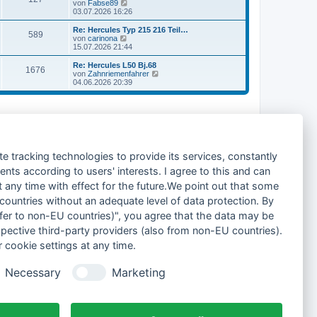
s
N
von
Fabse89
a
e
t
e
03.07.2026 16:26
g
i
e
u
t
r
e
Re: Hercules Typ 215 216 Teil…
r
589
B
s
N
von
carinona
a
e
t
e
15.07.2026 21:44
g
i
e
u
t
r
e
Re: Hercules L50 Bj.68
r
1676
B
s
N
von
Zahnriemenfahrer
a
e
t
e
04.06.2026 20:39
g
i
e
u
t
r
e
r
B
s
a
e
t
Gehe zu
g
i
e
t
r
r
B
a
e
Alle Foren-Cookies löschen
Alle Zeiten sind
UTC+02:00
te tracking technologies to provide its services, constantly
g
i
t
ts according to users' interests. I agree to this and can
r
a
any time with effect for the future.We point out that some
g
 countries without an adequate level of data protection. By
nsfer to non-EU countries)", you agree that the data may be
spective third-party providers (also from non-EU countries).
 cookie settings at any time.
Necessary
Marketing