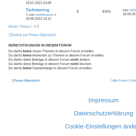
19.01.2013 22:00
Tachotuning
von
stef
0
9343
18.09.20
von
stefankausk
»
18.09.2012 15:12
Neues Thema
Zurück zur Foren-Übersicht
BERECHTIGUNGEN IN DIESEM FORUM
Du darfst
keine
neuen Themen in diesem Forum erstellen.
Du darfst
keine
Antworten zu Themen in diesem Forum erstellen.
Du darfst deine Beiträge in diesem Forum
nicht
ändern.
Du darfst deine Beiträge in diesem Forum
nicht
löschen.
Du darfst
keine
Dateianhänge in diesem Forum erstellen.
Foren-Übersicht
Alle Foren-Cook
Impressum
Datenschutzerklärung
Cookie-Einstellungen änd