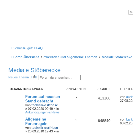
Schnellzugriff
FAQ
Foren-Übersicht
Zweiräder und allgemeine Themen
Mediale Stöberecke
Mediale Stöberecke
S
E
Neues Thema
u
r
c
w
h
e
BEKANNTMACHUNGEN
ANTWORTEN
ZUGRIFFE
LETZTER
e
i
t
Forum auf neusten
von
cari
e
7
413100
Stand gebracht
27.08.20
r
t
von
technik-ostfriese
e
»
07.02.2020 00:49
» in
S
Ankündigungen & News
u
Allgemeine
c
von
karl
1
848840
h
Forenregeln
08.02.20
e
von
technik-ostfriese
»
26.09.2010 19:43
» in