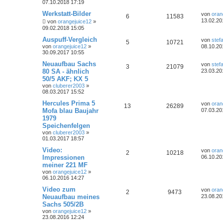
07.10.2018 17:19
Werkstatt-Bilder
von
oran
6
11583
13.02.20
von
orangejuice12
»
09.02.2018 15:05
Auspuff-Vergleich
von
stef
5
10721
von
orangejuice12
»
08.10.20
30.09.2017 10:55
Neuaufbau Sachs
von
stef
3
21079
80 SA - ähnlich
23.03.20
50/5 AKF; KX 5
von
cluberer2003
»
08.03.2017 15:52
Hercules Prima 5
von
oran
13
26289
Mofa blau Baujahr
07.03.20
1979
Speichenfelgen
von
cluberer2003
»
01.03.2017 18:57
Video:
von
oran
2
10218
Impressionen
06.10.20
meiner 221 MF
von
orangejuice12
»
06.10.2016 14:27
Video zum
von
oran
2
9473
Neuaufbau meines
23.08.20
Sachs 505/2B
von
orangejuice12
»
23.08.2016 12:24