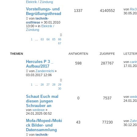
Elektrik / Zündung
Vorstellungs- und
von
Rix3
1337
4140552
Begrüßungsthread
30.05.20
von
technik-
ostfriese
»
30.01.2010
13:00
» in
Elektrik /
Zündung
1
…
63
64
65
66
67
THEMEN
ANTWORTEN
ZUGRIFFE
LETZTER
Hercules P 3 _
von
cari
598
287767
Aufbau/2017
17.01.20
von
Zandermichi
»
03.03.2017 12:06
1
…
26
27
28
29
30
Schaut Euch mal
von
wed
0
7537
diesen jungen
24.01.20
Schrauber an
von
wedewe
»
24.01.2025 00:52
Mofa-/Moped-/Moki
von
Zahn
43
77230
ck Bilder- und
30.12.20
Datensammlung
von
technik-