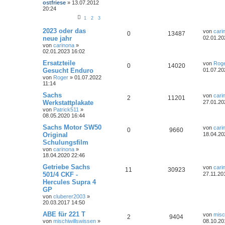
ostfriese
»
13.07.2012
20:24
1
2
3
2023 oder das
von
cari
0
13487
neue jahr
02.01.20
von
carinona
»
02.01.2023 16:02
Ersatzteile
von
Rog
0
14020
Gesucht Enduro
01.07.20
von
Roger
»
01.07.2022
11:14
Sachs
von
cari
2
11201
Werkstattplakate
27.01.20
von
Patrick511
»
08.05.2020 16:44
Sachs Motor SW50
von
cari
0
9660
Original
18.04.20
Schulungsfilm
von
carinona
»
18.04.2020 22:46
Getriebe Sachs
von
cari
11
30923
501/4 CKF -
27.11.20
Hercules Supra 4
GP
von
cluberer2003
»
20.03.2017 14:50
ABE für 221 T
von
misc
2
9404
von
mischiwillswissen
»
08.10.20