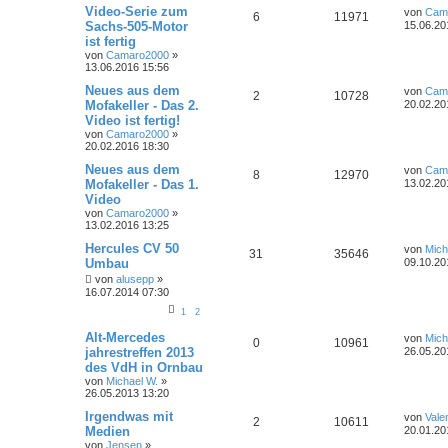
Video-Serie zum
von
Cam
6
11971
Sachs-505-Motor
15.06.20
ist fertig
von
Camaro2000
»
13.06.2016 15:56
Neues aus dem
von
Cam
2
10728
Mofakeller - Das 2.
20.02.20
Video ist fertig!
von
Camaro2000
»
20.02.2016 18:30
Neues aus dem
von
Cam
8
12970
Mofakeller - Das 1.
13.02.20
Video
von
Camaro2000
»
13.02.2016 13:25
Hercules CV 50
von
Mich
31
35646
Umbau
09.10.20
von
alusepp
»
16.07.2014 07:30
1
2
Alt-Mercedes
von
Mich
0
10961
jahrestreffen 2013
26.05.20
des VdH in Ornbau
von
Michael W.
»
26.05.2013 13:20
Irgendwas mit
von
Valen
2
10611
Medien
20.01.20
von
Jensen
»