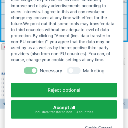
improve and display advertisements according to
Alt-Mercedes jahrestreffen 2013 des VdH in Ornbau
Letzter Beitrag von
Michael W.
«
26.05.2013 13:20
users' interests. I agree to this and can revoke or
change my consent at any time with effect for the
Irgendwas mit Medien
Letzter Beitrag von
Valentin Kissel
«
20.01.2013 15:51
future.We point out that some tools may transfer data
Antworten:
2
to third countries without an adequate level of data
Tachotuning
protection. By clicking "Accept (incl. data transfer to
Letzter Beitrag von
stefankausk
«
18.09.2012 15:12
non-EU countries)", you agree that the data may be
Neues Thema
used by us as well as by the respective third-party
22 Themen • Seite
1
von
1
providers (also from non-EU countries). You can, of
course, change your cookie settings at any time.
Gehe zu
Necessary
Marketing
BERECHTIGUNGEN IN DIESEM FORUM
Du darfst
keine
neuen Themen in diesem Forum erstellen.
Du darfst
keine
Antworten zu Themen in diesem Forum erstellen.
Du darfst deine Beiträge in diesem Forum
nicht
ändern.
Reject optional
Du darfst deine Beiträge in diesem Forum
nicht
löschen.
Du darfst
keine
Dateianhänge in diesem Forum erstellen.
Foren-Übersicht
Alle Foren-Cookies löschen
Alle Zeiten sind
UTC+02:00
Accept all
incl. data transfer to non-EU countries
Impressum
Cookie Consent