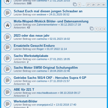
Letzter Beitrag von
carinona
«
17.01.2026 10:03
Antworten:
598
1
27
28
29
30
…
Schaut Euch mal diesen jungen Schrauber an
Letzter Beitrag von
wedewe
«
24.01.2025 00:52
Mofa-/Moped-/Mokick Bilder- und Datensammlung
Letzter Beitrag von
Zahnriemenfahrer
«
30.12.2023 17:18
Antworten:
43
1
2
3
2023 oder das neue jahr
Letzter Beitrag von
carinona
«
02.01.2023 16:02
Ersatzteile Gesucht Enduro
Letzter Beitrag von
Roger
«
01.07.2022 11:14
Sachs Werkstattplakate
Letzter Beitrag von
carinona
«
27.01.2021 18:05
Antworten:
2
Sachs Motor SW50 Original Schulungsfilm
Letzter Beitrag von
carinona
«
18.04.2020 22:46
Getriebe Sachs 501/4 CKF - Hercules Supra 4 GP
Letzter Beitrag von
carinona
«
27.11.2019 21:57
Antworten:
11
ABE für 221 T
Letzter Beitrag von
mischiwillswissen
«
08.10.2018 09:17
Antworten:
2
Werkstatt-Bilder
Letzter Beitrag von
orangejuice12
«
13.02.2018 17:40
Antworten:
6