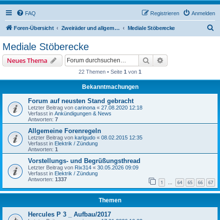
FAQ
Registrieren
Anmelden
S
Foren-Übersicht
Zweiräder und allgemeine Themen
Mediale Stöberecke
u
Mediale Stöberecke
c
Suche
Erweiterte Suche
Neues Thema
h
22 Themen • Seite
1
von
1
e
Bekanntmachungen
Forum auf neusten Stand gebracht
Letzter Beitrag von
carinona
«
27.08.2020 12:18
Verfasst in
Ankündigungen & News
Antworten:
7
Allgemeine Forenregeln
Letzter Beitrag von
karlgudo
«
08.02.2015 12:35
Verfasst in
Elektrik / Zündung
Antworten:
1
Vorstellungs- und Begrüßungsthread
Letzter Beitrag von
Rix314
«
30.05.2026 09:09
Verfasst in
Elektrik / Zündung
Antworten:
1337
1
64
65
66
67
…
Themen
Hercules P 3 _ Aufbau/2017