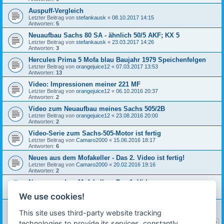
Auspuff-Vergleich
Letzter Beitrag von
stefankausk
«
08.10.2017 14:15
Antworten:
5
Neuaufbau Sachs 80 SA - ähnlich 50/5 AKF; KX 5
Letzter Beitrag von
stefankausk
«
23.03.2017 14:26
Antworten:
3
Hercules Prima 5 Mofa blau Baujahr 1979 Speichenfelgen
Letzter Beitrag von
orangejuice12
«
07.03.2017 13:53
Antworten:
13
Video: Impressionen meiner 221 MF
Letzter Beitrag von
orangejuice12
«
06.10.2016 20:37
Antworten:
2
Video zum Neuaufbau meines Sachs 505/2B
Letzter Beitrag von
orangejuice12
«
23.08.2016 20:00
Antworten:
2
Video-Serie zum Sachs-505-Motor ist fertig
Letzter Beitrag von
Camaro2000
«
15.06.2016 18:17
Antworten:
6
Neues aus dem Mofakeller - Das 2. Video ist fertig!
Letzter Beitrag von
Camaro2000
«
20.02.2016 19:16
Antworten:
2
Neues aus dem Mofakeller - Das 1. Video
Letzter Beitrag von
Camaro2000
«
13.02.2016 18:29
We use cookies!
Antworten:
8
Hercules CV 50 Umbau
This site uses third-party website tracking
Letzter Beitrag von
Michael- HF
«
09.10.2014 11:06
Antworten:
31
technologies to provide its services, constantly
1
2