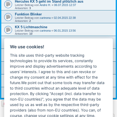
Hercules KX 5 geht im Stand plötzlich aus
Letzter Beitrag von
Andre H.
«
06.07.2015 12:37
Antworten:
3
Funktion Blinker
Letzter Beitrag von
carinona
«
02.04.2015 22:38
Antworten:
2
KX 5 Lichtmaschine
Letzter Beitrag von
carinona
«
06.01.2015 13:56
Antworten:
10
Cockpit KX5
Letzter Beitrag von
carinona
«
27.11.2014 12:07
We use cookies!
Antworten:
1
Beleuchtung geht nicht
This site uses third-party website tracking
Letzter Beitrag von
carinona
«
07.09.2014 20:04
Antworten:
2
technologies to provide its services, constantly
Lichtanlage KX5 sehr dunkel
improve and display advertisements according to
Letzter Beitrag von
Ich_bins
«
19.05.2013 13:51
users' interests. I agree to this and can revoke or
Antworten:
2
change my consent at any time with effect for the
Kx-5 Zündung?
Letzter Beitrag von
technik-ostfriese
«
08.06.2012 15:10
future.We point out that some tools may transfer data
Antworten:
2
to third countries without an adequate level of data
Zündung KX5
protection. By clicking "Accept (incl. data transfer to
Letzter Beitrag von
kx5_tobi
«
18.05.2012 19:21
non-EU countries)", you agree that the data may be
Neues Thema
used by us as well as by the respective third-party
17 Themen • Seite
1
von
1
providers (also from non-EU countries). You can, of
course, change your cookie settings at any time.