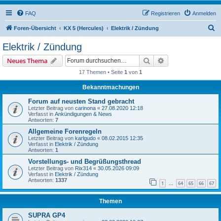
FAQ
Registrieren
Anmelden
S
Foren-Übersicht
KX 5 (Hercules)
Elektrik / Zündung
u
Elektrik / Zündung
c
Suche
Erweiterte Suche
Neues Thema
h
17 Themen • Seite
1
von
1
e
Bekanntmachungen
Forum auf neusten Stand gebracht
Letzter Beitrag von
carinona
«
27.08.2020 12:18
Verfasst in
Ankündigungen & News
Antworten:
7
Allgemeine Forenregeln
Letzter Beitrag von
karlgudo
«
08.02.2015 12:35
Verfasst in
Elektrik / Zündung
Antworten:
1
Vorstellungs- und Begrüßungsthread
Letzter Beitrag von
Rix314
«
30.05.2026 09:09
Verfasst in
Elektrik / Zündung
Antworten:
1337
1
64
65
66
67
…
Themen
SUPRA GP4