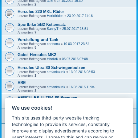
Letzter Beitrag von
acki
«
24.10.2022 19:30
Antworten:
2
Hercules 220 MKL Räder
Letzter Beitrag von
Herkörkles
«
23.09.2017 11:16
Sportbike SB2 Kettensatz
Letzter Beitrag von
SannyT
«
25.07.2017 18:51
Antworten:
7
Vorstellung und Tank
Letzter Beitrag von
carinona
«
10.03.2017 23:54
Antworten:
8
Gabel Hercules MK2
Letzter Beitrag von
HbelloK
«
05.07.2016 07:08
Hercules Ultra 80 Schwingenbolzen
Letzter Beitrag von
stefankausk
«
13.02.2016 08:53
Antworten:
1
ABE
Letzter Beitrag von
stefankausk
«
16.08.2015 11:04
Antworten:
3
HERCULES ULTRA 80 Bremsen
Letzter Beitrag von
carinona
«
13.07.2015 12:54
Antworten:
3
We use cookies!
Hercules kx 5 rahmen [hilfe]
Letzter Beitrag von
kekses
«
08.12.2014 13:11
This site uses third-party website tracking
Antworten:
1
technologies to provide its services, constantly
Gabelfedern
improve and display advertisements according to
Letzter Beitrag von
stefankausk
«
26.06.2014 12:39
Antworten:
1
users' interests. I agree to this and can revoke or