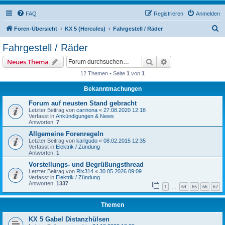
FAQ
Registrieren
Anmelden
S
Foren-Übersicht
KX 5 (Hercules)
Fahrgestell / Räder
u
Fahrgestell / Räder
c
Suche
Erweiterte Suche
Neues Thema
h
12 Themen • Seite
1
von
1
e
Bekanntmachungen
Forum auf neusten Stand gebracht
Letzter Beitrag von
carinona
«
27.08.2020 12:18
Verfasst in
Ankündigungen & News
Antworten:
7
Allgemeine Forenregeln
Letzter Beitrag von
karlgudo
«
08.02.2015 12:35
Verfasst in
Elektrik / Zündung
Antworten:
1
Vorstellungs- und Begrüßungsthread
Letzter Beitrag von
Rix314
«
30.05.2026 09:09
Verfasst in
Elektrik / Zündung
Antworten:
1337
1
64
65
66
67
…
Themen
KX 5 Gabel Distanzhülsen