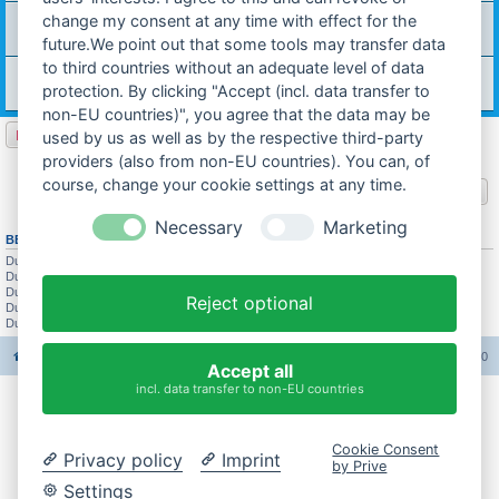
Rückholfeder vom Ständer
change my consent at any time with effect for the
Letzter Beitrag von
Ich_bins
«
26.03.2013 11:43
future.We point out that some tools may transfer data
Antworten:
1
to third countries without an adequate level of data
gibs noch irgendwo ultra 80 tauchrohre
Letzter Beitrag von
technik-ostfriese
«
23.10.2012 09:54
protection. By clicking "Accept (incl. data transfer to
Antworten:
1
non-EU countries)", you agree that the data may be
Neues Thema
used by us as well as by the respective third-party
12 Themen • Seite
1
von
1
providers (also from non-EU countries). You can, of
course, change your cookie settings at any time.
Gehe zu
Necessary
Marketing
BERECHTIGUNGEN IN DIESEM FORUM
Du darfst
keine
neuen Themen in diesem Forum erstellen.
Du darfst
keine
Antworten zu Themen in diesem Forum erstellen.
Du darfst deine Beiträge in diesem Forum
nicht
ändern.
Reject optional
Du darfst deine Beiträge in diesem Forum
nicht
löschen.
Du darfst
keine
Dateianhänge in diesem Forum erstellen.
Foren-Übersicht
Alle Foren-Cookies löschen
Alle Zeiten sind
UTC+02:00
Accept all
incl. data transfer to non-EU countries
Impressum
Cookie Consent
Privacy policy
Imprint
Datenschutzerklärung
by Prive
Settings