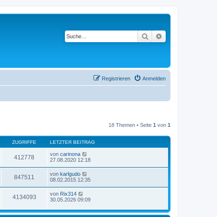
Suche
Erweiterte Suche
Registrieren
Anmelden
18 Themen • Seite
1
von
1
ZUGRIFFE
LETZTER BEITRAG
von
carinona
412778
27.08.2020 12:18
von
karlgudo
847511
08.02.2015 12:35
von
Rix314
4134093
30.05.2026 09:09