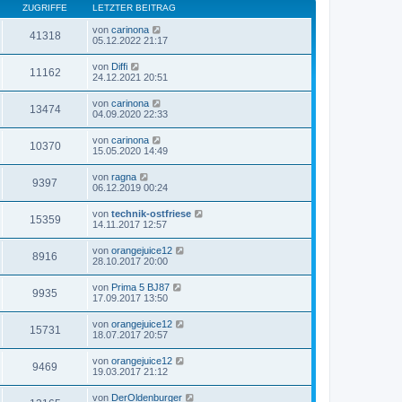
ZUGRIFFE
LETZTER BEITRAG
von
carinona
41318
05.12.2022 21:17
von
Diffi
11162
24.12.2021 20:51
von
carinona
13474
04.09.2020 22:33
von
carinona
10370
15.05.2020 14:49
von
ragna
9397
06.12.2019 00:24
von
technik-ostfriese
15359
14.11.2017 12:57
von
orangejuice12
8916
28.10.2017 20:00
von
Prima 5 BJ87
9935
17.09.2017 13:50
von
orangejuice12
15731
18.07.2017 20:57
von
orangejuice12
9469
19.03.2017 21:12
von
DerOldenburger