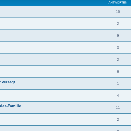
ANTWORTEN
16
2
9
3
2
6
t versagt
1
4
ules-Familie
11
2