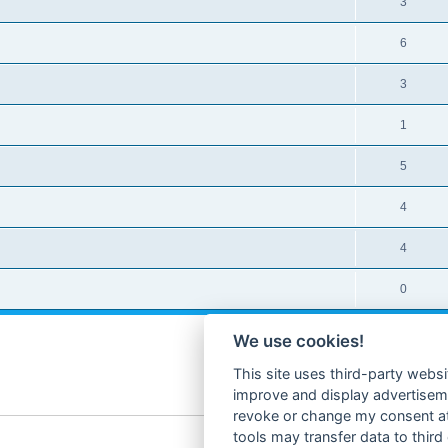
3
6
3
1
5
4
4
0
We use cookies!
This site uses third-party websi
improve and display advertisemen
revoke or change my consent at 
tools may transfer data to third