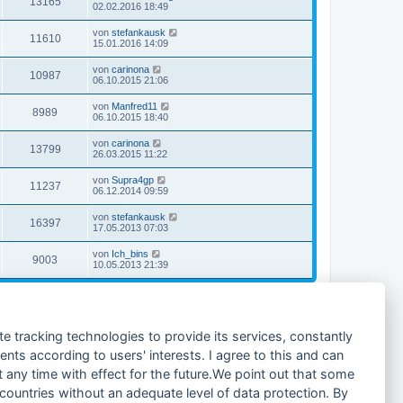
13165
02.02.2016 18:49
von
stefankausk
11610
15.01.2016 14:09
von
carinona
10987
06.10.2015 21:06
von
Manfred11
8989
06.10.2015 18:40
von
carinona
13799
26.03.2015 11:22
von
Supra4gp
11237
06.12.2014 09:59
von
stefankausk
16397
17.05.2013 07:03
von
Ich_bins
9003
10.05.2013 21:39
18 Themen • Seite
1
von
1
Gehe zu
te tracking technologies to provide its services, constantly
ts according to users' interests. I agree to this and can
any time with effect for the future.We point out that some
 countries without an adequate level of data protection. By