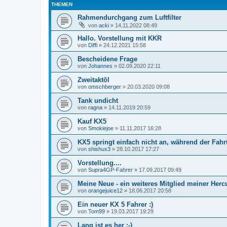
THEMEN
Rahmendurchgang zum Luftfilter
von
acki
»
14.11.2022 08:49
Hallo. Vorstellung mit KKR
von
Diffi
»
24.12.2021 15:58
Bescheidene Frage
von
Johannes
»
02.09.2020 22:11
Zweitaktöl
von
omschberger
»
20.03.2020 09:08
Tank undicht
von
ragna
»
14.11.2019 20:59
Kauf KX5
von
Smokiejoe
»
11.11.2017 16:28
KX5 springt einfach nicht an, während der Fahr
von
shishux3
»
28.10.2017 17:27
Vorstellung....
von
Supra4GP-Fahrer
»
17.09.2017 09:49
Meine Neue - ein weiteres Mitglied meiner Herc
von
orangejuice12
»
18.06.2017 20:58
Ein neuer KX 5 Fahrer :)
von
Tom99
»
19.03.2017 19:29
Lang ist es her :-)