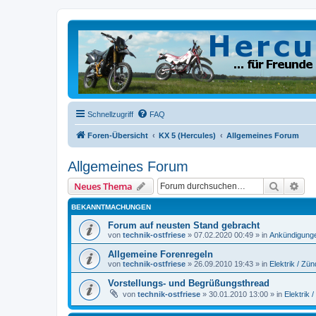
Schnellzugriff
FAQ
Foren-Übersicht
KX 5 (Hercules)
Allgemeines Forum
Allgemeines Forum
Suche
Erw
Neues Thema
BEKANNTMACHUNGEN
Forum auf neusten Stand gebracht
von
technik-ostfriese
»
07.02.2020 00:49
» in
Ankündigung
Allgemeine Forenregeln
von
technik-ostfriese
»
26.09.2010 19:43
» in
Elektrik / Zü
Vorstellungs- und Begrüßungsthread
von
technik-ostfriese
»
30.01.2010 13:00
» in
Elektrik 