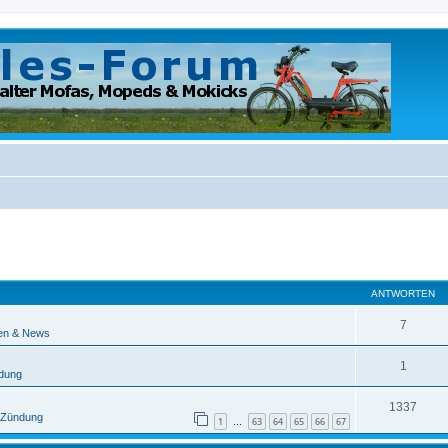
eiterte Suche
ANTWORTEN
7
en & News
1
ndung
1337
/ Zündung
1
63
64
65
66
67
…