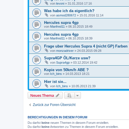
von
levoni
»
31.01.2016 17:16
Was habe ich da eigentlich?
von
asmod280672
»
15.01.2016 11:14
Hercules supra 4gp
von
Manfred11
»
06.10.2015 18:49
Hercules supra 4gp
von
Manfred11
»
06.10.2015 18:39
Frage uber Hercules Supra 4 (nicht GP) Farben
von
monzadriver
»
24.03.2015 09:28
Supra4GP ÖL/Kerze usw?
von
Supra4gp
»
03.12.2014 19:42
Kopie von 50km/h ABE ?
von
Ich_bins
»
14.03.2013 18:21
Hier ist sie...
von
Ich_bins
»
10.05.2013 21:39
Neues Thema
Zurück zur Foren-Übersicht
BERECHTIGUNGEN IN DIESEM FORUM
Du darfst
keine
neuen Themen in diesem Forum erstellen.
Du darfst
keine
Antworten zu Themen in diesem Forum erstellen.