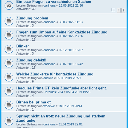
Ein paar Fragen zu verschiedenen Sachen
Letzter Beitrag von
carinona
«
13.08.2022 21:36
Antworten:
30
1
2
Zündung problem
Letzter Beitrag von
carinona
«
30.03.2022 11:13
Antworten:
3
Fragen zum Umbau auf eine Konktaktlose Zündung
Letzter Beitrag von
carinona
«
06.02.2022 23:26
Antworten:
18
Blinker
Letzter Beitrag von
carinona
«
02.12.2019 15:07
Antworten:
3
Zündung defekt!!
Letzter Beitrag von
carinona
«
30.07.2019 16:42
Antworten:
17
Welche Zündkerze für kontaktlose Zündung
Letzter Beitrag von
andiwa
«
05.06.2019 20:59
Antworten:
6
Hercules Prima GT, kein Zündfunke aber licht geht.
Letzter Beitrag von
Hercules1234
«
05.04.2019 19:25
Antworten:
4
Birnen bei prima gt
Letzter Beitrag von
wedewe
«
18.02.2019 20:41
Antworten:
1
Springt nicht an trotz neuer Zündung und starkem
Zündfunke
Letzter Beitrag von
carinona
«
11.01.2019 22:01
Antworten:
1