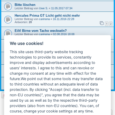
Bitte löschen
Letzter Beitrag von
Uwe S.
«
11.05.2017 07:34
Hercules Prima GT Licht geht nicht mehr
Letzter Beitrag von
carinona
«
16.11.2016 22:28
Antworten:
20
1
2
Eilt! Birne vom Tacho weckseln?
Letzter Beitrag von
carinona
«
02.08.2016 18:08
Antworten:
5
We use cookies!
Wie wird meine Gt Verkabelt? ULO?
Letzter Beitrag von
carinona
«
09.07.2016 20:10
Antworten:
15
This site uses third-party website tracking
Frontscheinwerfer wie Birne wechseln?
technologies to provide its services, constantly
Letzter Beitrag von
carinona
«
16.03.2016 12:08
improve and display advertisements according to
Antworten:
4
users' interests. I agree to this and can revoke or
Frontscheinwerfer
Letzter Beitrag von
carinona
«
04.03.2016 21:51
change my consent at any time with effect for the
Antworten:
5
future.We point out that some tools may transfer data
Halterung Drehzahlmesser
to third countries without an adequate level of data
Letzter Beitrag von
carinona
«
11.02.2016 12:12
Antworten:
1
protection. By clicking "Accept (incl. data transfer to
non-EU countries)", you agree that the data may be
Neues Thema
used by us as well as by the respective third-party
1
2
Nächste
32 Themen
providers (also from non-EU countries). You can, of
course, change your cookie settings at any time.
Gehe zu