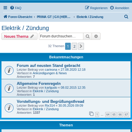
FAQ
Registrieren
Anmelden
S
Foren-Übersicht
PRIMA GT | GX (HERCULES / SACHS)
Elektrik / Zündung
u
Elektrik / Zündung
c
Suche
Erweiterte Suche
Neues Thema
h
e
1
2
Nächste
32 Themen
Bekanntmachungen
Forum auf neusten Stand gebracht
Letzter Beitrag von
carinona
«
27.08.2020 12:18
Verfasst in
Ankündigungen & News
Antworten:
7
Allgemeine Forenregeln
Letzter Beitrag von
karlgudo
«
08.02.2015 12:35
Verfasst in
Elektrik / Zündung
Antworten:
1
Vorstellungs- und Begrüßungsthread
Letzter Beitrag von
Rix314
«
30.05.2026 09:09
Verfasst in
Elektrik / Zündung
Antworten:
1337
1
64
65
66
67
…
Themen