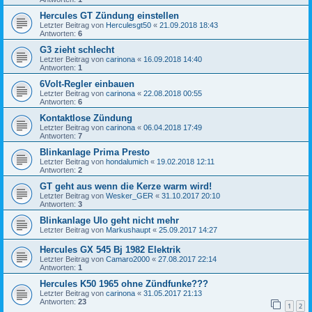
Hercules GT Zündung einstellen
Letzter Beitrag von
Herculesgt50
«
21.09.2018 18:43
Antworten:
6
G3 zieht schlecht
Letzter Beitrag von
carinona
«
16.09.2018 14:40
Antworten:
1
6Volt-Regler einbauen
Letzter Beitrag von
carinona
«
22.08.2018 00:55
Antworten:
6
Kontaktlose Zündung
Letzter Beitrag von
carinona
«
06.04.2018 17:49
Antworten:
7
Blinkanlage Prima Presto
Letzter Beitrag von
hondalumich
«
19.02.2018 12:11
Antworten:
2
GT geht aus wenn die Kerze warm wird!
Letzter Beitrag von
Wesker_GER
«
31.10.2017 20:10
Antworten:
3
Blinkanlage Ulo geht nicht mehr
Letzter Beitrag von
Markushaupt
«
25.09.2017 14:27
Hercules GX 545 Bj 1982 Elektrik
Letzter Beitrag von
Camaro2000
«
27.08.2017 22:14
Antworten:
1
Hercules K50 1965 ohne Zündfunke???
Letzter Beitrag von
carinona
«
31.05.2017 21:13
Antworten:
23
1
2