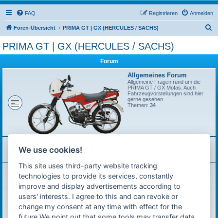
FAQ
Registrieren
Anmelden
S
Foren-Übersicht
PRIMA GT | GX (HERCULES / SACHS)
u
PRIMA GT | GX (HERCULES / SACHS)
c
Forum
h
e
Allgemeines Forum
Allgemeine Fragen rund um die
PRIMA GT / GX Mofas. Auch
Fahrzeugvorstellungen sind hier
gerne gesehen.
Themen:
34
Motor / Anbauteile
We use cookies!
Probleme und Lösungen zum Motor, Getriebe, Vergaser/Luftfilter, Auspuff...
Themen:
85
This site uses third-party website tracking
Fahrgestell / Räder
technologies to provide its services, constantly
Alles zum Fahrgestell, Verkleidungsteilen, Dämpfung, Räder, Bremsen...
Themen:
13
improve and display advertisements according to
Elektrik / Zündung
users' interests. I agree to this and can revoke or
Hier werden Elektrik-/Zündungs-Probleme, dazugehörige Tipps und
change my consent at any time with effect for the
Verkabelungsprobleme behandelt.
Themen:
32
future.We point out that some tools may transfer data