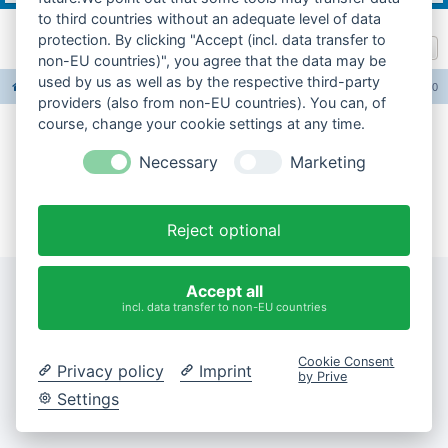
to third countries without an adequate level of data
protection. By clicking "Accept (incl. data transfer to
Gehe zu
non-EU countries)", you agree that the data may be
used by us as well as by the respective third-party
Foren-Übersicht
Alle Foren-Cookies löschen
Alle Zeiten sind
UTC+02:00
providers (also from non-EU countries). You can, of
course, change your cookie settings at any time.
Impressum
Necessary
Marketing
Datenschutzerklärung
Cookie-Einstellungen ändern
Reject optional
Accept all
incl. data transfer to non-EU countries
Cookie Consent
Privacy policy
Imprint
by Prive
Settings