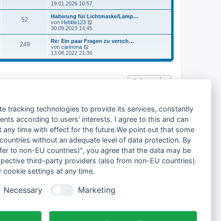
e
19.01.2026 10:57
a
u
g
e
Halterung für Lichtmaske/Lamp…
52
s
N
von
Hebbe123
t
e
30.09.2023 14:45
e
u
r
e
Re: Ein paar Fragen zu versch…
249
B
s
N
von
carinona
e
t
e
13.08.2022 21:36
i
e
u
t
r
e
r
B
s
a
e
t
Gehe zu
g
i
e
t
r
r
B
a
e
Alle Foren-Cookies löschen
Alle Zeiten sind
UTC+02:00
g
i
te tracking technologies to provide its services, constantly
t
r
ts according to users' interests. I agree to this and can
a
any time with effect for the future.We point out that some
g
 countries without an adequate level of data protection. By
nsfer to non-EU countries)", you agree that the data may be
spective third-party providers (also from non-EU countries).
 cookie settings at any time.
Necessary
Marketing