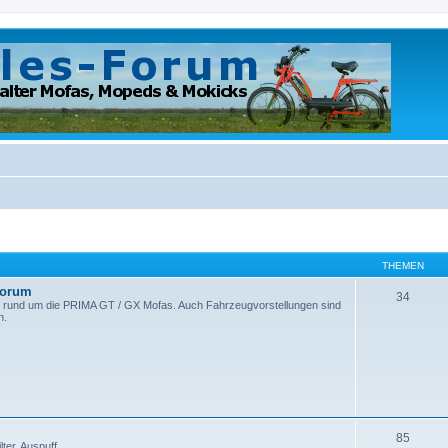
)
THEMEN
Forum
34
 rund um die PRIMA GT / GX Mofas. Auch Fahrzeugvorstellungen sind
n.
85
er, Auspuff...