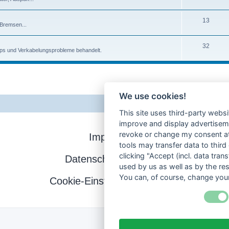
13
 Bremsen...
32
pps und Verkabelungsprobleme behandelt.
We use cookies!
This site uses third-party websi
improve and display advertisemen
revoke or change my consent at 
Impressum
tools may transfer data to third
clicking "Accept (incl. data tra
Datenschutzerklärung
used by us as well as by the re
You can, of course, change your
Cookie-Einstellungen ändern