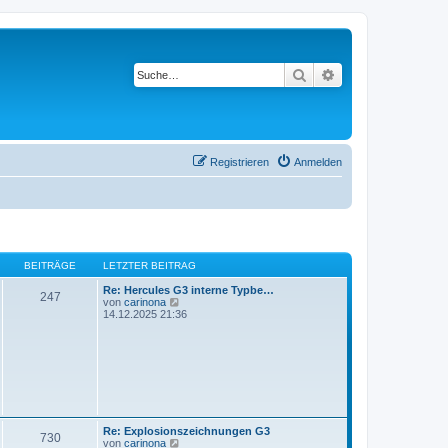
Suche
Erweiterte Suche
Registrieren
Anmelden
BEITRÄGE
LETZTER BEITRAG
Re: Hercules G3 interne Typbe…
247
N
von
carinona
e
14.12.2025 21:36
u
e
s
t
e
r
B
e
i
Re: Explosionszeichnungen G3
t
730
N
von
carinona
r